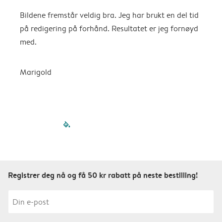
Bildene fremstår veldig bra. Jeg har brukt en del tid
V
på redigering på forhånd. Resultatet er jeg fornøyd
med.
Marigold
filled-pagination
outlined-paginatio
outlined-paginat
outlined-pagin
outlined-pag
outlined-p
Registrer deg nå og få 50 kr rabatt på neste bestilling!