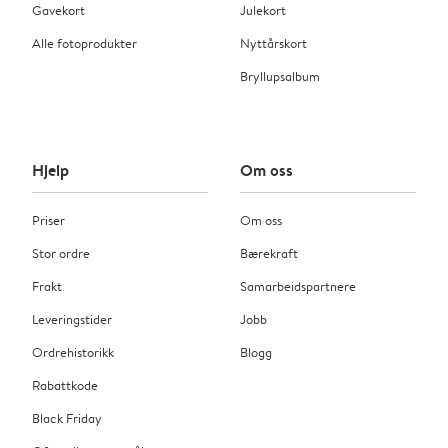
Gavekort
Julekort
Alle fotoprodukter
Nyttårskort
Bryllupsalbum
Hjelp
Om oss
Priser
Om oss
Stor ordre
Bærekraft
Frakt
Samarbeidspartnere
Leveringstider
Jobb
Ordrehistorikk
Blogg
Rabattkode
Black Friday