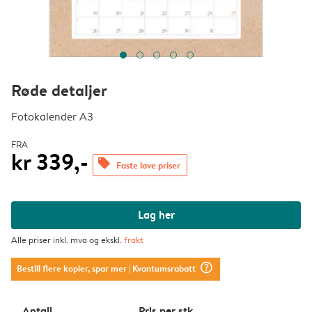
Røde detaljer
Fotokalender A3
FRA
kr 339,-
offers
Faste lave priser
Lag her
Alle priser inkl. mva og ekskl.
frakt
question_mark_circle
Bestill flere kopier, spar mer
| Kvantumsrabatt
Antall
Pris per stk