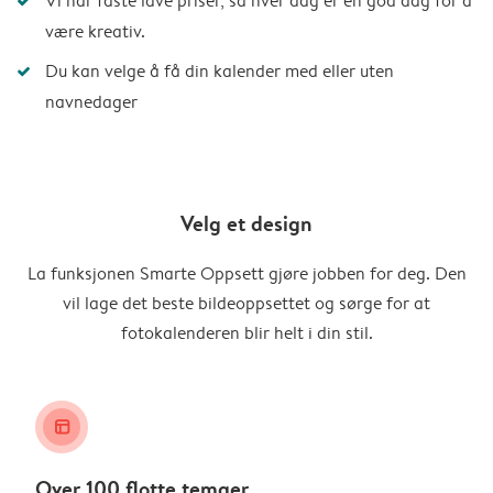
Vi har faste lave priser, så hver dag er en god dag for å
være kreativ.
Du kan velge å få din kalender med eller uten
navnedager
Velg et design
La funksjonen Smarte Oppsett gjøre jobben for deg. Den
vil lage det beste bildeoppsettet og sørge for at
fotokalenderen blir helt i din stil.
layout_alt
Over 100 flotte temaer