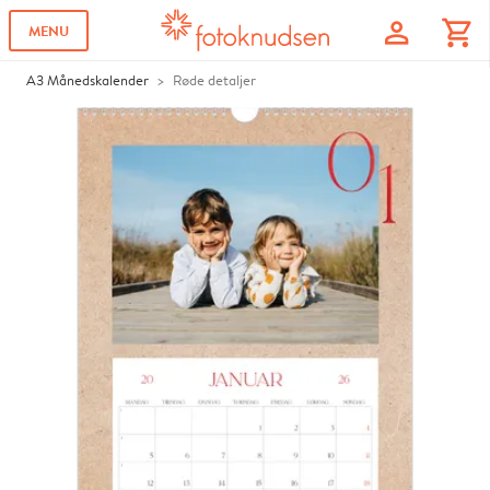
profile
shopping_cart
MENU
A3 Månedskalender
Røde detaljer