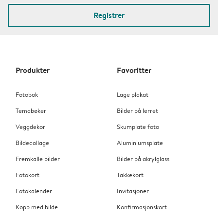
Registrer
Produkter
Favoritter
Fotobok
Lage plakat
Temabøker
Bilder på lerret
Veggdekor
Skumplate foto
Bildecollage
Aluminiumsplate
Fremkalle bilder
Bilder på akrylglass
Fotokort
Takkekort
Fotokalender
Invitasjoner
Kopp med bilde
Konfirmasjonskort