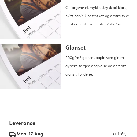
Gi fargene et mykt uttrykk på klart,
hvitt papir. Ubestrøket og ekstra tykt
med en matt overflate. 250g/m2
Glanset
250g/m2 glanset papir, som gir en
dypere fargegjengivelse og en flott
glans til bildene.
Leveranse
Man. 17 Aug.
kr 159,-
delivery_standard_v2