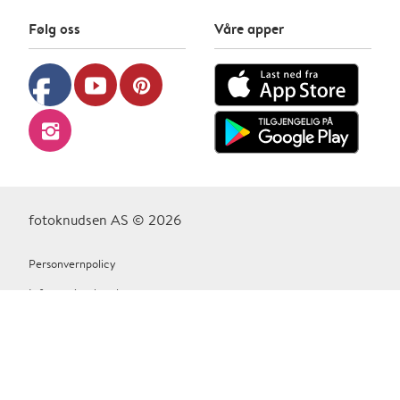
Følg oss
Våre apper
facebook
youtube
pinterest
instagram
fotoknudsen AS © 2026
Personvernpolicy
Informasjonskapsler
Vilkår Og Betingelser
Kontakt oss