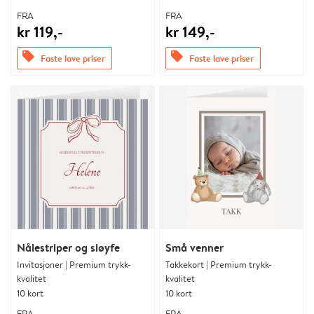
FRA
FRA
kr 119,-
kr 149,-
offers
offers
Faste lave priser
Faste lave priser
Nålestriper og sløyfe
Små venner
Invitasjoner | Premium trykk-
Takkekort | Premium trykk-
kvalitet
kvalitet
10 kort
10 kort
FRA
FRA