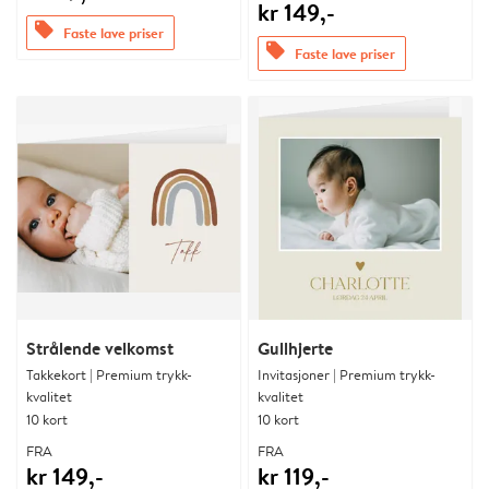
kr 149,-
offers
Faste lave priser
offers
Faste lave priser
Strålende velkomst
Gullhjerte
Takkekort | Premium trykk-
Invitasjoner | Premium trykk-
kvalitet
kvalitet
10 kort
10 kort
FRA
FRA
kr 149,-
kr 119,-