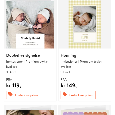
Dobbel velsignelse
Honning
Invitasjoner | Premium trykk-
Invitasjoner | Premium trykk-
kvalitet
kvalitet
10 kort
10 kort
FRA
FRA
kr 119,-
kr 149,-
offers
offers
Faste lave priser
Faste lave priser