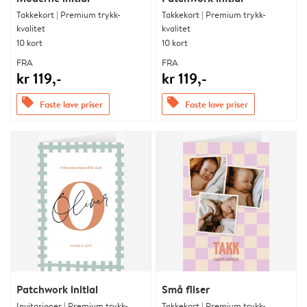
Takkekort | Premium trykk-
Takkekort | Premium trykk-
kvalitet
kvalitet
10 kort
10 kort
FRA
FRA
kr 119,-
kr 119,-
offers
offers
Faste lave priser
Faste lave priser
Patchwork initial
Små fliser
Invitasjoner | Premium trykk-
Takkekort | Premium trykk-