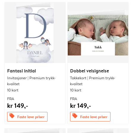
Fantasi initial
Dobbel velsignelse
Invitasjoner | Premium trykk-
Takkekort | Premium trykk-
kvalitet
kvalitet
10 kort
10 kort
FRA
FRA
kr 149,-
kr 149,-
offers
offers
Faste lave priser
Faste lave priser