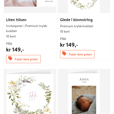
Liten hilsen
Glede i blomstring
Invitasjoner | Premium trykk-
Premium trykk-kvalitet
kvalitet
10 kort
10 kort
FRA
kr 149,-
FRA
kr 149,-
offers
Faste lave priser
offers
Faste lave priser