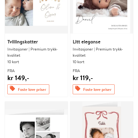
Tvillingskatter
Litt eleganse
Invitasjoner | Premium trykk-
Invitasjoner | Premium trykk-
kvalitet
kvalitet
10 kort
10 kort
FRA
FRA
kr 149,-
kr 119,-
offers
offers
Faste lave priser
Faste lave priser