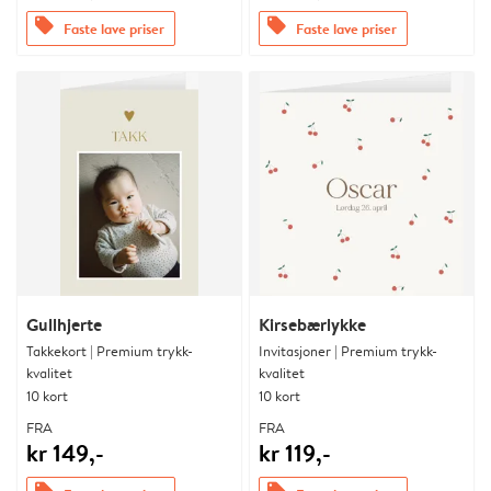
offers
offers
Faste lave priser
Faste lave priser
Gullhjerte
Kirsebærlykke
Takkekort | Premium trykk-
Invitasjoner | Premium trykk-
kvalitet
kvalitet
10 kort
10 kort
FRA
FRA
kr 149,-
kr 119,-