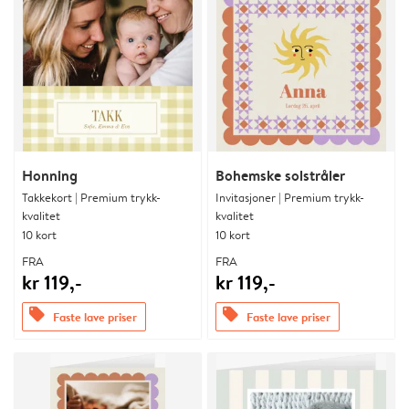
Honning
Bohemske solstråler
Takkekort | Premium trykk-
Invitasjoner | Premium trykk-
kvalitet
kvalitet
10 kort
10 kort
FRA
FRA
kr 119,-
kr 119,-
offers
offers
Faste lave priser
Faste lave priser