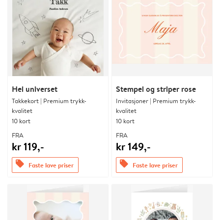
Hei universet
Stempel og striper rose
Takkekort | Premium trykk-
Invitasjoner | Premium trykk-
kvalitet
kvalitet
10 kort
10 kort
FRA
FRA
kr 119,-
kr 149,-
offers
offers
Faste lave priser
Faste lave priser