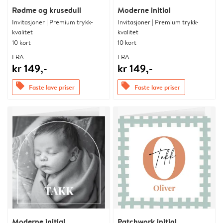
Rødme og krusedull
Moderne initial
Invitasjoner | Premium trykk-
Invitasjoner | Premium trykk-
kvalitet
kvalitet
10 kort
10 kort
FRA
FRA
kr 149,-
kr 149,-
offers
offers
Faste lave priser
Faste lave priser
Moderne initial
Patchwork initial