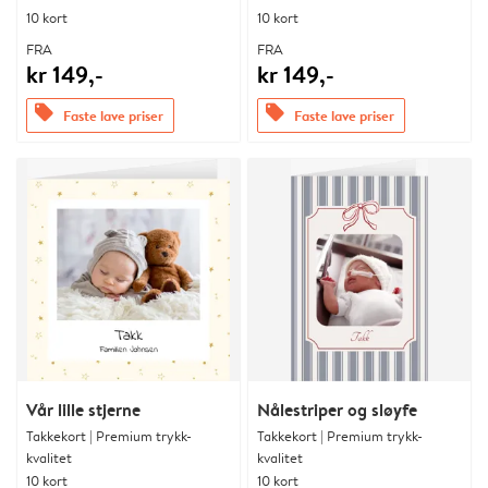
10 kort
10 kort
FRA
FRA
kr 149,-
kr 149,-
offers
offers
Faste lave priser
Faste lave priser
Vår lille stjerne
Nålestriper og sløyfe
Takkekort | Premium trykk-
Takkekort | Premium trykk-
kvalitet
kvalitet
10 kort
10 kort