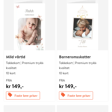
Mild vårtid
Barneromsskatter
Takkekort | Premium trykk-
Takkekort | Premium trykk-
kvalitet
kvalitet
10 kort
10 kort
FRA
FRA
kr 149,-
kr 149,-
offers
offers
Faste lave priser
Faste lave priser