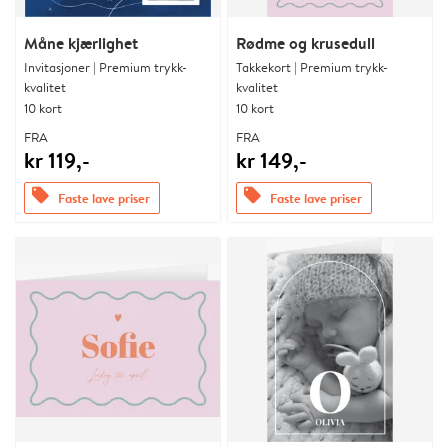
Måne kjærlighet
Rødme og krusedull
Invitasjoner | Premium trykk-
Takkekort | Premium trykk-
kvalitet
kvalitet
10 kort
10 kort
FRA
FRA
kr 119,-
kr 149,-
offers
offers
Faste lave priser
Faste lave priser