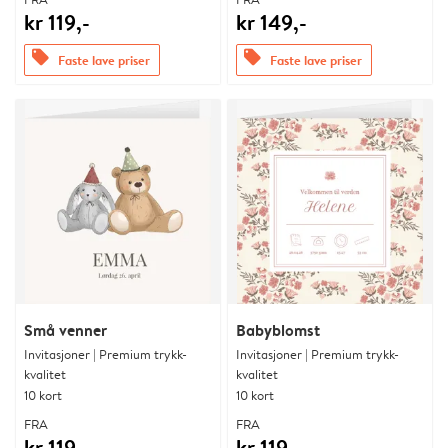
kr 119,-
kr 149,-
offers
offers
Faste lave priser
Faste lave priser
Små venner
Babyblomst
Invitasjoner | Premium trykk-
Invitasjoner | Premium trykk-
kvalitet
kvalitet
10 kort
10 kort
FRA
FRA
kr 119,-
kr 119,-