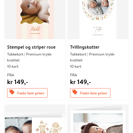
Stempel og striper rose
Tvillingskatter
Takkekort | Premium trykk-
Takkekort | Premium trykk-
kvalitet
kvalitet
10 kort
10 kort
FRA
FRA
kr 149,-
kr 149,-
offers
offers
Faste lave priser
Faste lave priser