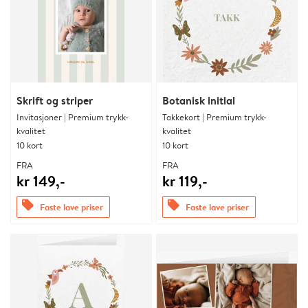
Skrift og striper
Botanisk initial
Invitasjoner | Premium trykk-
Takkekort | Premium trykk-
kvalitet
kvalitet
10 kort
10 kort
FRA
FRA
kr 149,-
kr 119,-
offers
offers
Faste lave priser
Faste lave priser