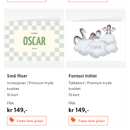
Små fliser
Fantasi initial
Invitasjoner | Premium trykk-
Takkekort | Premium trykk-
kvalitet
kvalitet
10 kort
10 kort
FRA
FRA
kr 149,-
kr 149,-
offers
offers
Faste lave priser
Faste lave priser