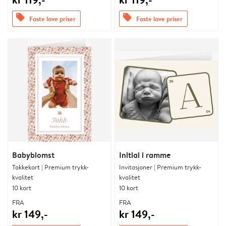
offers
offers
Faste lave priser
Faste lave priser
Babyblomst
Initial i ramme
Takkekort | Premium trykk-
Invitasjoner | Premium trykk-
kvalitet
kvalitet
10 kort
10 kort
FRA
FRA
kr 149,-
kr 149,-