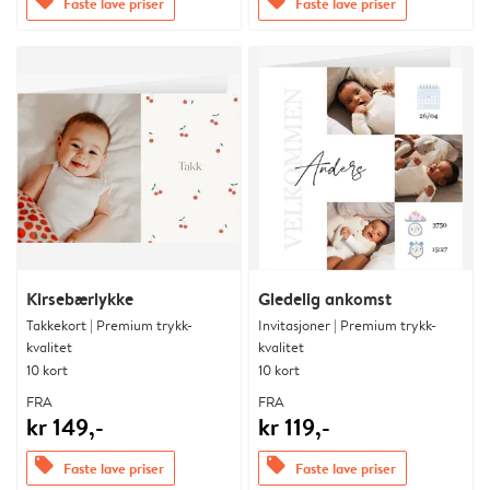
offers
offers
Faste lave priser
Faste lave priser
Kirsebærlykke
Gledelig ankomst
Takkekort | Premium trykk-
Invitasjoner | Premium trykk-
kvalitet
kvalitet
10 kort
10 kort
FRA
FRA
kr 149,-
kr 119,-
offers
offers
Faste lave priser
Faste lave priser