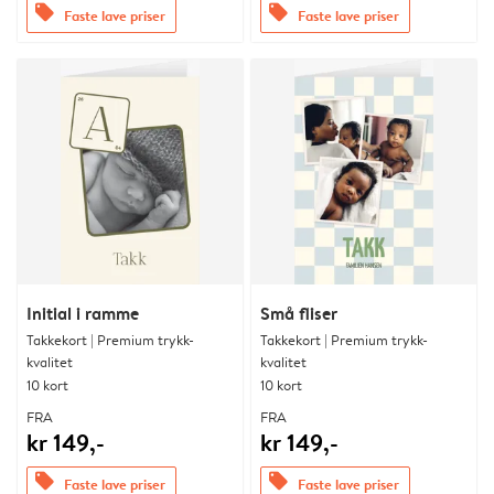
offers
offers
Faste lave priser
Faste lave priser
Initial i ramme
Små fliser
Takkekort | Premium trykk-
Takkekort | Premium trykk-
kvalitet
kvalitet
10 kort
10 kort
FRA
FRA
kr 149,-
kr 149,-
offers
offers
Faste lave priser
Faste lave priser