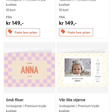
kvalitet
kvalitet
10 kort
10 kort
FRA
FRA
kr 149,-
kr 149,-
offers
offers
Faste lave priser
Faste lave priser
Små fliser
Vår lille stjerne
Invitasjoner | Premium trykk-
Invitasjoner | Premium trykk-
kvalitet
kvalitet