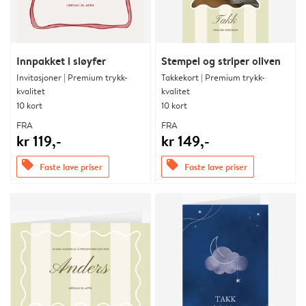
Innpakket i sløyfer
Stempel og striper oliven
Invitasjoner | Premium trykk-
Takkekort | Premium trykk-
kvalitet
kvalitet
10 kort
10 kort
FRA
FRA
kr 119,-
kr 149,-
offers
offers
Faste lave priser
Faste lave priser