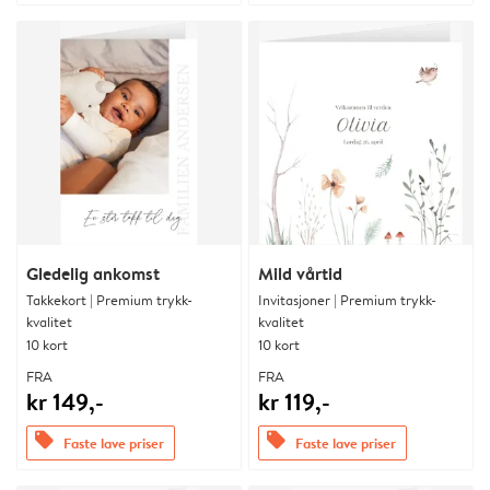
Gledelig ankomst
Mild vårtid
Takkekort | Premium trykk-
Invitasjoner | Premium trykk-
kvalitet
kvalitet
10 kort
10 kort
FRA
FRA
kr 149,-
kr 119,-
offers
offers
Faste lave priser
Faste lave priser