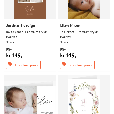
Jordnært design
Liten hilsen
Invitasjoner | Premium trykk-
Takkekort | Premium trykk-
kvalitet
kvalitet
10 kort
10 kort
FRA
FRA
kr 149,-
kr 149,-
offers
offers
Faste lave priser
Faste lave priser