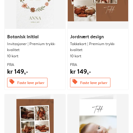
Botanisk initial
Jordnært design
Invitasjoner | Premium trykk-
Takkekort | Premium trykk-
kvalitet
kvalitet
10 kort
10 kort
FRA
FRA
kr 149,-
kr 149,-
offers
offers
Faste lave priser
Faste lave priser