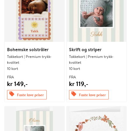
Bohemske solstråler
Skrift og striper
Takkekort | Premium trykk-
Takkekort | Premium trykk-
kvalitet
kvalitet
10 kort
10 kort
FRA
FRA
kr 149,-
kr 119,-
offers
offers
Faste lave priser
Faste lave priser