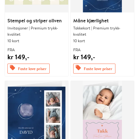
Stempel og striper oliven
Måne kjærlighet
Invitasjoner | Premium trykk-
Takkekort | Premium trykk-
kvalitet
kvalitet
10 kort
10 kort
FRA
FRA
kr 149,-
kr 149,-
offers
offers
Faste lave priser
Faste lave priser