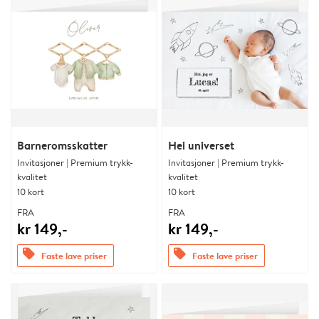
Barneromsskatter
Hei universet
Invitasjoner | Premium trykk-
Invitasjoner | Premium trykk-
kvalitet
kvalitet
10 kort
10 kort
FRA
FRA
kr 149,-
kr 149,-
offers
offers
Faste lave priser
Faste lave priser