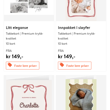
Litt eleganse
Innpakket i sløyfer
Takkekort | Premium trykk-
Takkekort | Premium trykk-
kvalitet
kvalitet
10 kort
10 kort
FRA
FRA
kr 149,-
kr 149,-
offers
offers
Faste lave priser
Faste lave priser