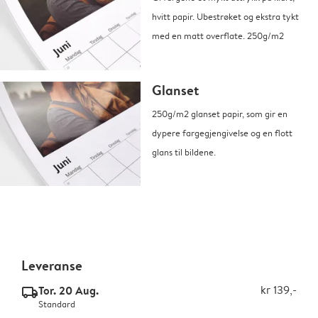
hvitt papir. Ubestrøket og ekstra tykt
med en matt overflate. 250g/m2
Glanset
250g/m2 glanset papir, som gir en
dypere fargegjengivelse og en flott
glans til bildene.
Leveranse
Tor. 20 Aug.
kr 139,-
delivery_standard_v2
Standard