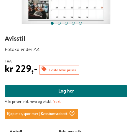
Avisstil
Fotokalender A4
FRA
kr 229,-
offers
Faste lave priser
Lag her
Alle priser inkl. mva og ekskl.
frakt
question_mark_circle
Kjøp mer, spar mer
| Kvantumsrabatt
Antall
Pris per stk