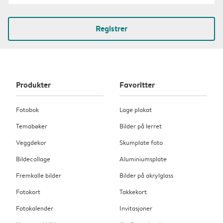
Registrer
Produkter
Favoritter
Fotobok
Lage plakat
Temabøker
Bilder på lerret
Veggdekor
Skumplate foto
Bildecollage
Aluminiumsplate
Fremkalle bilder
Bilder på akrylglass
Fotokort
Takkekort
Fotokalender
Invitasjoner