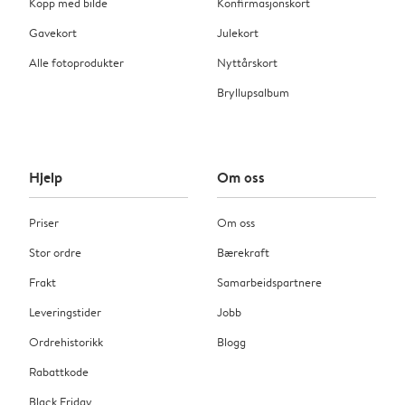
Kopp med bilde
Konfirmasjonskort
Gavekort
Julekort
Alle fotoprodukter
Nyttårskort
Bryllupsalbum
Hjelp
Om oss
Priser
Om oss
Stor ordre
Bærekraft
Frakt
Samarbeidspartnere
Leveringstider
Jobb
Ordrehistorikk
Blogg
Rabattkode
Black Friday