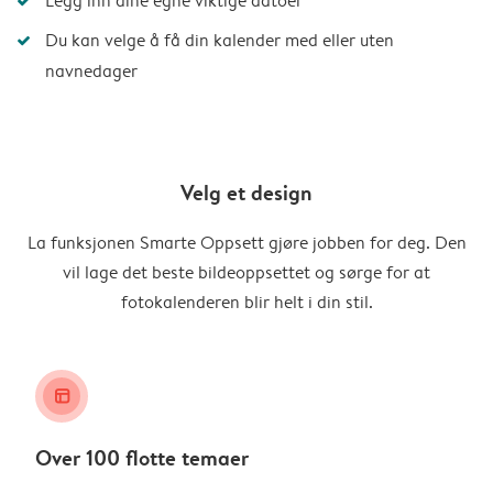
Legg inn dine egne viktige datoer
Du kan velge å få din kalender med eller uten
navnedager
Velg et design
La funksjonen Smarte Oppsett gjøre jobben for deg. Den
vil lage det beste bildeoppsettet og sørge for at
fotokalenderen blir helt i din stil.
layout_alt
Over 100 flotte temaer