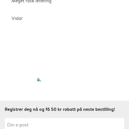
Meget rask levering
G
k
Vidar
filled-pagination
outlined-paginatio
outlined-paginat
outlined-pagin
outlined-pag
outlined-p
Registrer deg nå og få 50 kr rabatt på neste bestilling!