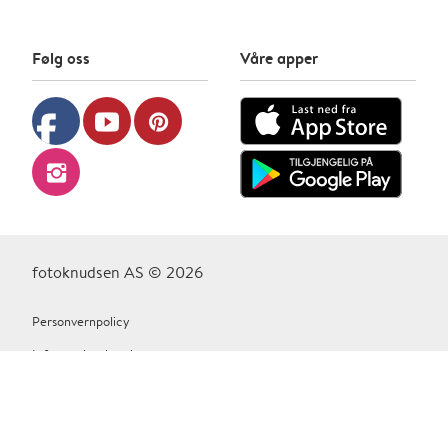
Følg oss
Våre apper
facebook
youtube
pinterest
instagram
fotoknudsen AS © 2026
Personvernpolicy
Informasjonskapsler
Vilkår Og Betingelser
Kontakt oss