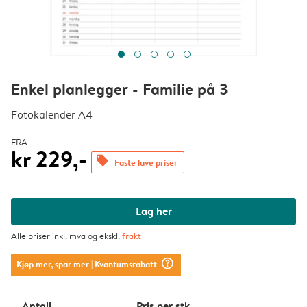
Enkel planlegger - Familie på 3
Fotokalender A4
FRA
kr 229,-
offers
Faste lave priser
Lag her
Alle priser inkl. mva og ekskl.
frakt
question_mark_circle
Kjøp mer, spar mer
| Kvantumsrabatt
Antall
Pris per stk