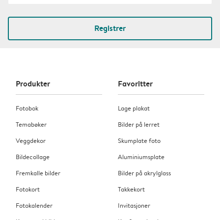
Registrer
Produkter
Favoritter
Fotobok
Lage plakat
Temabøker
Bilder på lerret
Veggdekor
Skumplate foto
Bildecollage
Aluminiumsplate
Fremkalle bilder
Bilder på akrylglass
Fotokort
Takkekort
Fotokalender
Invitasjoner