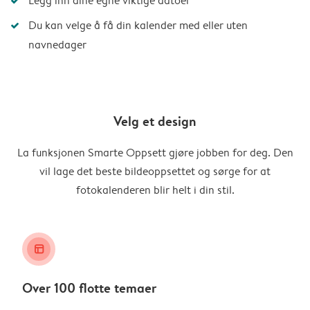
Legg inn dine egne viktige datoer
Du kan velge å få din kalender med eller uten
navnedager
Velg et design
La funksjonen Smarte Oppsett gjøre jobben for deg. Den
vil lage det beste bildeoppsettet og sørge for at
fotokalenderen blir helt i din stil.
layout_alt
Over 100 flotte temaer