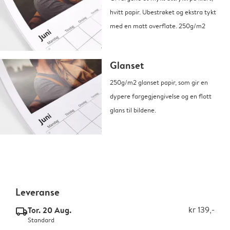
hvitt papir. Ubestrøket og ekstra tykt
med en matt overflate. 250g/m2
Glanset
250g/m2 glanset papir, som gir en
dypere fargegjengivelse og en flott
glans til bildene.
Leveranse
Tor. 20 Aug.
kr 139,-
delivery_standard_v2
Standard