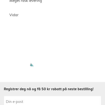
Meget rask levering
G
k
Vidar
filled-pagination
outlined-paginatio
outlined-paginat
outlined-pagin
outlined-pag
outlined-p
Registrer deg nå og få 50 kr rabatt på neste bestilling!