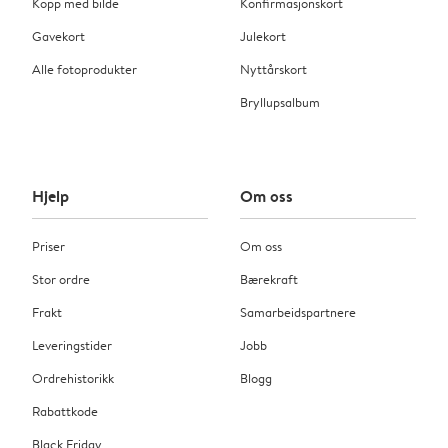
Kopp med bilde
Konfirmasjonskort
Gavekort
Julekort
Alle fotoprodukter
Nyttårskort
Bryllupsalbum
Hjelp
Om oss
Priser
Om oss
Stor ordre
Bærekraft
Frakt
Samarbeidspartnere
Leveringstider
Jobb
Ordrehistorikk
Blogg
Rabattkode
Black Friday