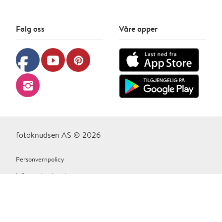
Følg oss
Våre apper
facebook
youtube
pinterest
instagram
fotoknudsen AS © 2026
Personvernpolicy
Informasjonskapsler
Vilkår Og Betingelser
Kontakt oss