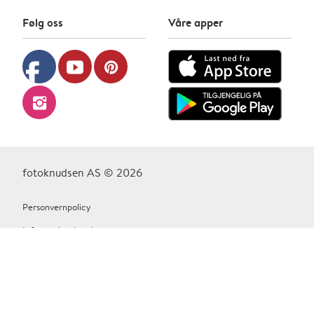
Følg oss
Våre apper
facebook
youtube
pinterest
instagram
fotoknudsen AS © 2026
Personvernpolicy
Informasjonskapsler
Vilkår Og Betingelser
Kontakt oss