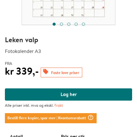
Leken valp
Fotokalender A3
FRA
kr 339,-
offers
Faste lave priser
Lag her
Alle priser inkl. mva og ekskl.
frakt
question_mark_circle
Bestill flere kopier, spar mer
| Kvantumsrabatt
Antall
Pris per stk