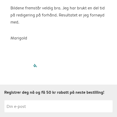
Bildene fremstår veldig bra. Jeg har brukt en del tid
V
på redigering på forhånd. Resultatet er jeg fornøyd
med.
Marigold
filled-pagination
outlined-paginatio
outlined-paginat
outlined-pagin
outlined-pag
outlined-p
Registrer deg nå og få 50 kr rabatt på neste bestilling!