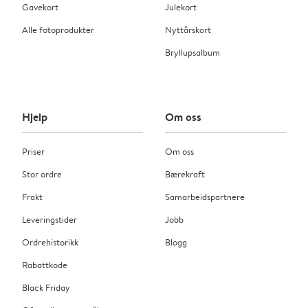
Gavekort
Julekort
Alle fotoprodukter
Nyttårskort
Bryllupsalbum
Hjelp
Om oss
Priser
Om oss
Stor ordre
Bærekraft
Frakt
Samarbeidspartnere
Leveringstider
Jobb
Ordrehistorikk
Blogg
Rabattkode
Black Friday