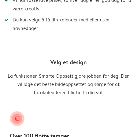
Vi har faste lave priser, så hver dag er en god dag for å
være kreativ.
Du kan velge å få din kalender med eller uten
navnedager
Velg et design
La funksjonen Smarte Oppsett gjøre jobben for deg. Den
vil lage det beste bildeoppsettet og sørge for at
fotokalenderen blir helt i din stil.
layout_alt
Over 100 flotte temaer