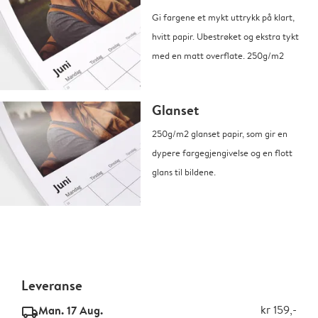
Gi fargene et mykt uttrykk på klart,
hvitt papir. Ubestrøket og ekstra tykt
med en matt overflate. 250g/m2
Glanset
250g/m2 glanset papir, som gir en
dypere fargegjengivelse og en flott
glans til bildene.
Leveranse
Man. 17 Aug.
kr 159,-
delivery_standard_v2