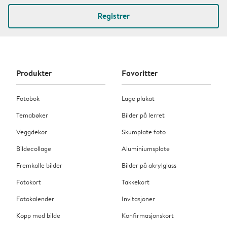
Registrer
Produkter
Favoritter
Fotobok
Lage plakat
Temabøker
Bilder på lerret
Veggdekor
Skumplate foto
Bildecollage
Aluminiumsplate
Fremkalle bilder
Bilder på akrylglass
Fotokort
Takkekort
Fotokalender
Invitasjoner
Kopp med bilde
Konfirmasjonskort