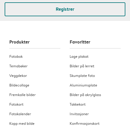
Registrer
Produkter
Favoritter
Fotobok
Lage plakat
Temabøker
Bilder på lerret
Veggdekor
Skumplate foto
Bildecollage
Aluminiumsplate
Fremkalle bilder
Bilder på akrylglass
Fotokort
Takkekort
Fotokalender
Invitasjoner
Kopp med bilde
Konfirmasjonskort