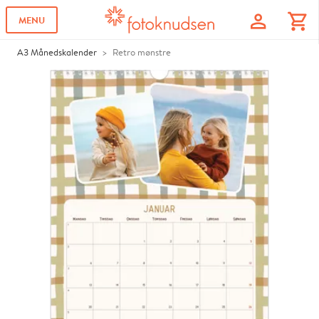
profile
shopping_cart
MENU
A3 Månedskalender
Retro mønstre