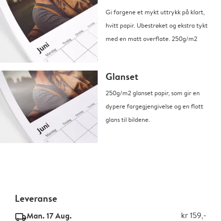
Gi fargene et mykt uttrykk på klart,
hvitt papir. Ubestrøket og ekstra tykt
med en matt overflate. 250g/m2
Glanset
250g/m2 glanset papir, som gir en
dypere fargegjengivelse og en flott
glans til bildene.
Leveranse
Man. 17 Aug.
kr 159,-
delivery_standard_v2