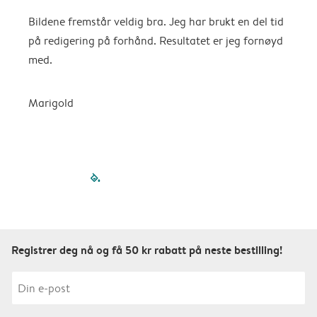
Bildene fremstår veldig bra. Jeg har brukt en del tid
V
på redigering på forhånd. Resultatet er jeg fornøyd
med.
Marigold
filled-pagination
outlined-paginatio
outlined-paginat
outlined-pagin
outlined-pag
outlined-p
Registrer deg nå og få 50 kr rabatt på neste bestilling!