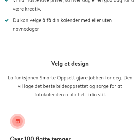
Vi har faste lave priser, så hver dag er en god dag for å
være kreativ.
Du kan velge å få din kalender med eller uten
navnedager
Velg et design
La funksjonen Smarte Oppsett gjøre jobben for deg. Den
vil lage det beste bildeoppsettet og sørge for at
fotokalenderen blir helt i din stil.
layout_alt
Over 100 flotte temaer