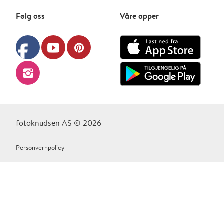
Følg oss
Våre apper
facebook
youtube
pinterest
instagram
fotoknudsen AS © 2026
Personvernpolicy
Informasjonskapsler
Vilkår Og Betingelser
Kontakt oss