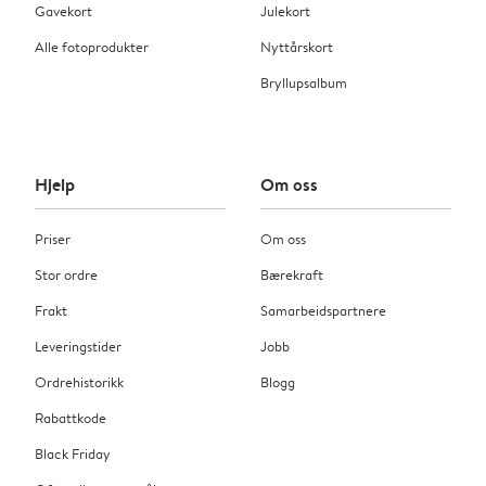
Gavekort
Julekort
Alle fotoprodukter
Nyttårskort
Bryllupsalbum
Hjelp
Om oss
Priser
Om oss
Stor ordre
Bærekraft
Frakt
Samarbeidspartnere
Leveringstider
Jobb
Ordrehistorikk
Blogg
Rabattkode
Black Friday