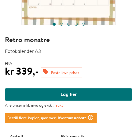
Retro mønstre
Fotokalender A3
FRA
kr 339,-
offers
Faste lave priser
Lag her
Alle priser inkl. mva og ekskl.
frakt
question_mark_circle
Bestill flere kopier, spar mer
| Kvantumsrabatt
Antall
Pris per stk