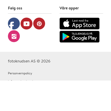
Følg oss
Våre apper
facebook
youtube
pinterest
instagram
fotoknudsen AS © 2026
Personvernpolicy
Informasjonskapsler
Vilkår Og Betingelser
Kontakt oss