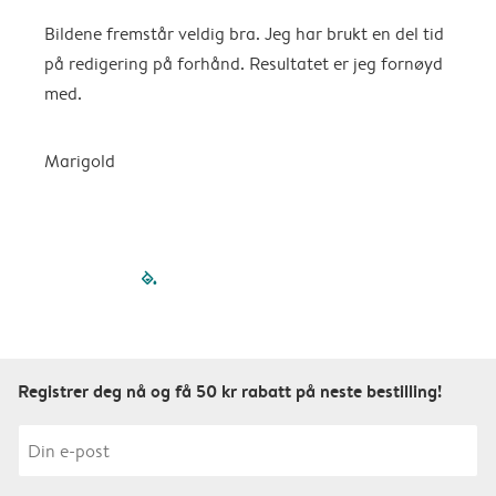
Bildene fremstår veldig bra. Jeg har brukt en del tid
V
på redigering på forhånd. Resultatet er jeg fornøyd
med.
Marigold
filled-pagination
outlined-paginatio
outlined-paginat
outlined-pagin
outlined-pag
outlined-p
Registrer deg nå og få 50 kr rabatt på neste bestilling!