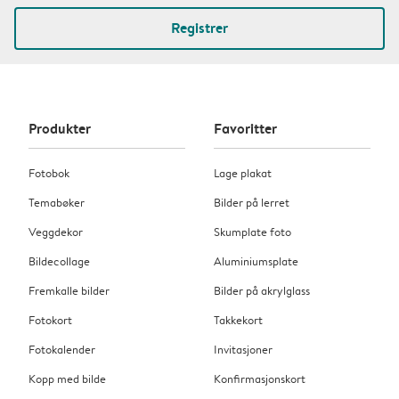
Registrer
Produkter
Favoritter
Fotobok
Lage plakat
Temabøker
Bilder på lerret
Veggdekor
Skumplate foto
Bildecollage
Aluminiumsplate
Fremkalle bilder
Bilder på akrylglass
Fotokort
Takkekort
Fotokalender
Invitasjoner
Kopp med bilde
Konfirmasjonskort