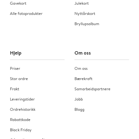
Gavekort
Julekort
Alle fotoprodukter
Nyttårskort
Bryllupsalbum
Hjelp
Om oss
Priser
Om oss
Stor ordre
Bærekraft
Frakt
Samarbeidspartnere
Leveringstider
Jobb
Ordrehistorikk
Blogg
Rabattkode
Black Friday