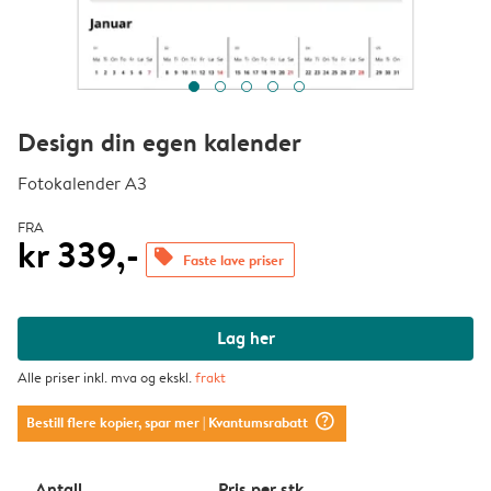
Design din egen kalender
Fotokalender A3
FRA
kr 339,-
offers
Faste lave priser
Lag her
Alle priser inkl. mva og ekskl.
frakt
question_mark_circle
Bestill flere kopier, spar mer
| Kvantumsrabatt
Antall
Pris per stk