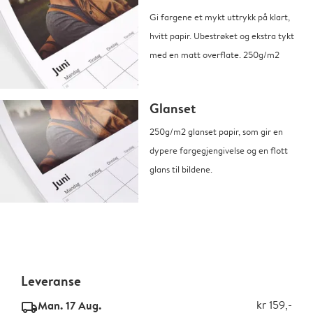
Gi fargene et mykt uttrykk på klart,
hvitt papir. Ubestrøket og ekstra tykt
med en matt overflate. 250g/m2
Glanset
250g/m2 glanset papir, som gir en
dypere fargegjengivelse og en flott
glans til bildene.
Leveranse
Man. 17 Aug.
kr 159,-
delivery_standard_v2