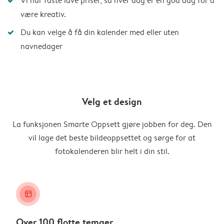
Vi har faste lave priser, så hver dag er en god dag for å
være kreativ.
Du kan velge å få din kalender med eller uten
navnedager
Velg et design
La funksjonen Smarte Oppsett gjøre jobben for deg. Den
vil lage det beste bildeoppsettet og sørge for at
fotokalenderen blir helt i din stil.
layout_alt
Over 100 flotte temaer