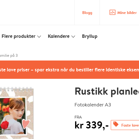
image_placeholder
Blogg
Mine bilder
Flere produkter
Kalendere
Bryllup
slim_arrow_down
slim_arrow_down
amilie på 3
te lave priser – spar ekstra når du bestiller flere identiske ekse
Rustikk planle
Fotokalender A3
FRA
kr 339,-
offers
Faste lave