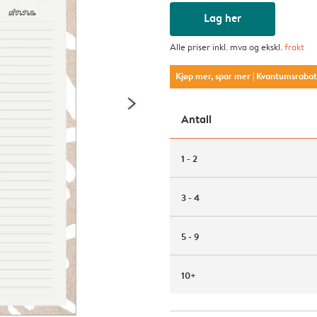
Lag her
Alle priser inkl. mva og ekskl.
frakt
Kjøp mer, spar mer
| Kvantumsraba
Antall
1 - 2
3 - 4
5 - 9
10+