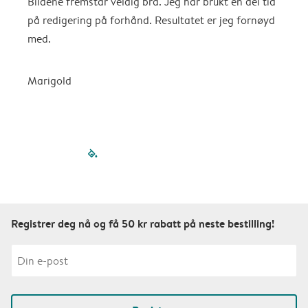
Bildene fremstår veldig bra. Jeg har brukt en del tid
V
på redigering på forhånd. Resultatet er jeg fornøyd
med.
Marigold
filled-pagination
outlined-paginatio
outlined-paginat
outlined-pagin
outlined-pag
outlined-p
Registrer deg nå og få 50 kr rabatt på neste bestilling!