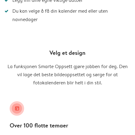
Legg inn dine egne viktige datoer
Du kan velge å få din kalender med eller uten
navnedager
Velg et design
La funksjonen Smarte Oppsett gjøre jobben for deg. Den
vil lage det beste bildeoppsettet og sørge for at
fotokalenderen blir helt i din stil.
layout_alt
Over 100 flotte temaer