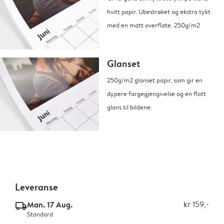
hvitt papir. Ubestrøket og ekstra tykt
med en matt overflate. 250g/m2
Glanset
250g/m2 glanset papir, som gir en
dypere fargegjengivelse og en flott
glans til bildene.
Leveranse
Man. 17 Aug.
kr 159,-
delivery_standard_v2
Standard