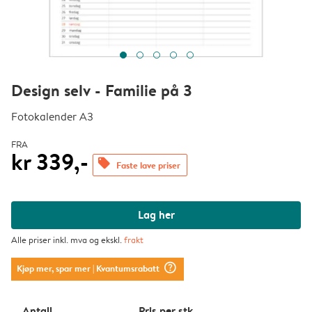
Design selv - Familie på 3
Fotokalender A3
FRA
kr 339,-
offers
Faste lave priser
Lag her
Alle priser inkl. mva og ekskl.
frakt
question_mark_circle
Kjøp mer, spar mer
| Kvantumsrabatt
Antall
Pris per stk