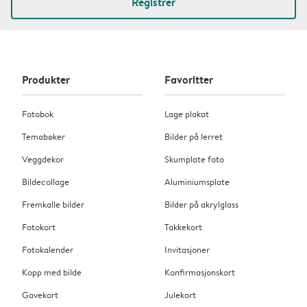
Registrer
Produkter
Favoritter
Fotobok
Lage plakat
Temabøker
Bilder på lerret
Veggdekor
Skumplate foto
Bildecollage
Aluminiumsplate
Fremkalle bilder
Bilder på akrylglass
Fotokort
Takkekort
Fotokalender
Invitasjoner
Kopp med bilde
Konfirmasjonskort
Gavekort
Julekort