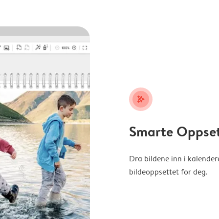
stars_plus
Smarte Oppse
Dra bildene inn i kalender
bildeoppsettet for deg.