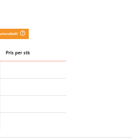
question_mark_circle
tumsrabatt
Pris per stk