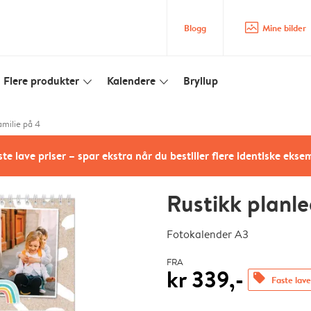
image_placeholder
Blogg
Mine bilder
Flere produkter
Kalendere
Bryllup
slim_arrow_down
slim_arrow_down
amilie på 4
te lave priser – spar ekstra når du bestiller flere identiske ekse
Rustikk planle
Fotokalender A3
FRA
kr 339,-
offers
Faste lave