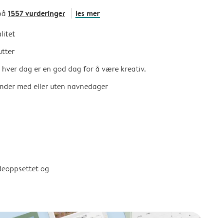
1557 vurderinger
les mer
på
litet
utter
så hver dag er en god dag for å være kreativ.
ender med eller uten navnedager
ldeoppsettet og