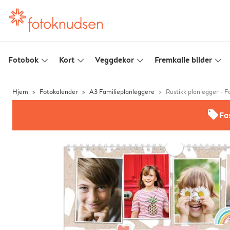
Fotobok
Kort
Veggdekor
Fremkalle bilder
slim_arrow_down
slim_arrow_down
slim_arrow_down
slim_arrow_down
Hjem
Fotokalender
A3 Familieplanleggere
Rustikk planlegger - F
offers
Fas