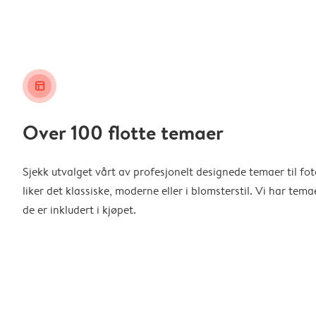
layout_alt
Over 100 flotte temaer
Sjekk utvalget vårt av profesjonelt designede temaer til f
liker det klassiske, moderne eller i blomsterstil. Vi har temae
de er inkludert i kjøpet.