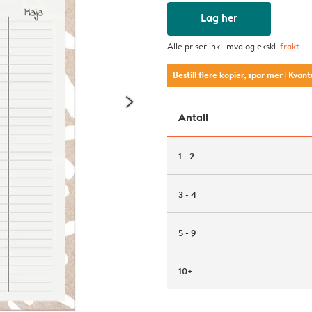
Lag her
Alle priser inkl. mva og ekskl.
frakt
Bestill flere kopier, spar mer
| Kvan
Antall
1 - 2
3 - 4
5 - 9
10+