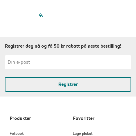
filled-pagination
outlined-paginatio
outlined-paginat
outlined-pagin
outlined-pag
outlined-p
Registrer deg nå og få 50 kr rabatt på neste bestilling!
Registrer
Produkter
Favoritter
Fotobok
Lage plakat