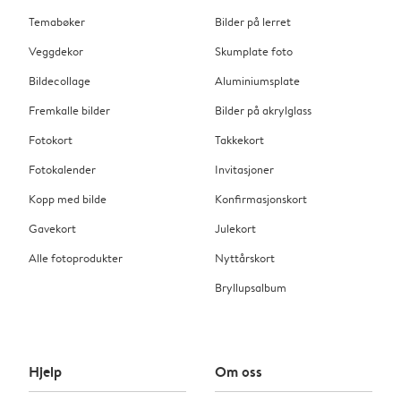
Temabøker
Bilder på lerret
Veggdekor
Skumplate foto
Bildecollage
Aluminiumsplate
Fremkalle bilder
Bilder på akrylglass
Fotokort
Takkekort
Fotokalender
Invitasjoner
Kopp med bilde
Konfirmasjonskort
Gavekort
Julekort
Alle fotoprodukter
Nyttårskort
Bryllupsalbum
Hjelp
Om oss