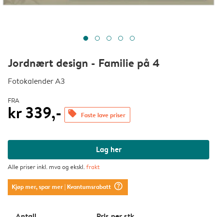
Jordnært design - Familie på 4
Fotokalender A3
FRA
kr 339,-
offers
Faste lave priser
Lag her
Alle priser inkl. mva og ekskl.
frakt
question_mark_circle
Kjøp mer, spar mer
| Kvantumsrabatt
Antall
Pris per stk