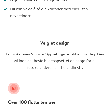
Legg inn dine egne viktige datoer
Du kan velge å få din kalender med eller uten
navnedager
Velg et design
La funksjonen Smarte Oppsett gjøre jobben for deg. Den
vil lage det beste bildeoppsettet og sørge for at
fotokalenderen blir helt i din stil.
layout_alt
Over 100 flotte temaer