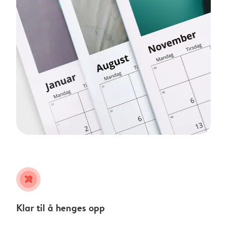
tools
Klar til å henges opp