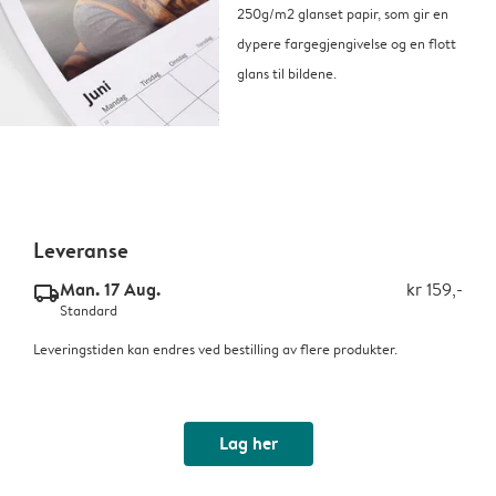
250g/m2 glanset papir, som gir en
dypere fargegjengivelse og en flott
glans til bildene.
Leveranse
Man. 17 Aug.
kr 159,-
delivery_standard_v2
Standard
Leveringstiden kan endres ved bestilling av flere produkter.
Lag her