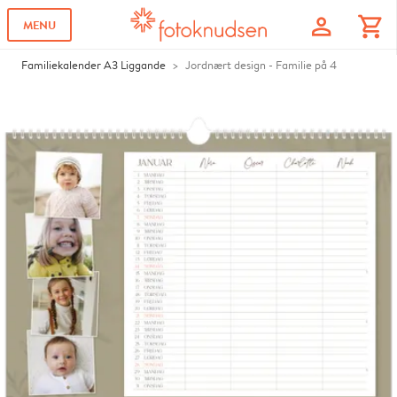
profile
shopping_cart
MENU
Familiekalender A3 Liggande
Jordnært design - Familie på 4