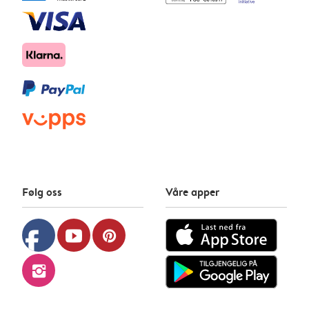
Følg oss
Våre apper
facebook
youtube
pinterest
instagram