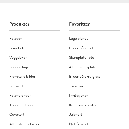
Produkter
Favoritter
Fotobok
Lage plakat
Temabøker
Bilder på lerret
Veggdekor
Skumplate foto
Bildecollage
Aluminiumsplate
Fremkalle bilder
Bilder på akrylglass
Fotokort
Takkekort
Fotokalender
Invitasjoner
Kopp med bilde
Konfirmasjonskort
Gavekort
Julekort
Alle fotoprodukter
Nyttårskort