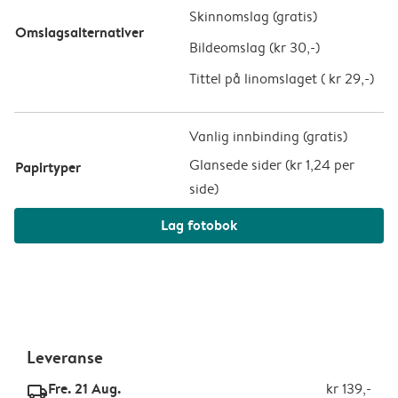
Skinnomslag (
gratis
)
Omslagsalternativer
Bildeomslag (
kr 30,-
)
Tittel på linomslaget (
kr 29,-
)
Vanlig innbinding (gratis)
Glansede sider (
kr 1,24 per
Papirtyper
side
)
Lag fotobok
Leveranse
Fre. 21 Aug.
kr 139,-
delivery_standard_v2