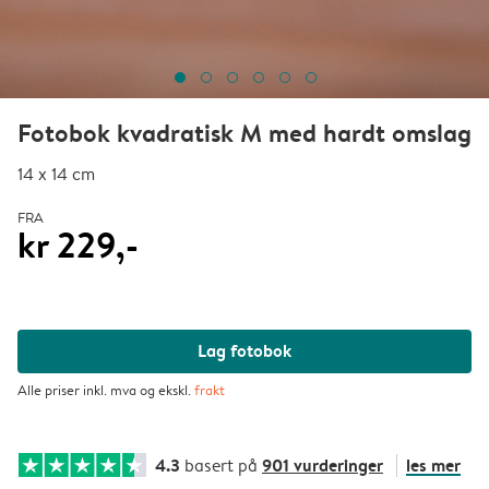
Fotobok kvadratisk M med hardt omslag
14 x 14 cm
FRA
kr 229,-
Lag fotobok
Alle priser inkl. mva og ekskl.
frakt
4.3
901 vurderinger
les mer
basert på