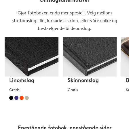
Gjør fotoboken enda mer spesiell. Velg mellom
stoffomslag i lin, luksuriøst skinn, eller våre unike og
bestselgende bildeomslag.
Linomslag
Skinnomslag
B
Gratis
Gratis
K
Enestående fotobok, enestående sider