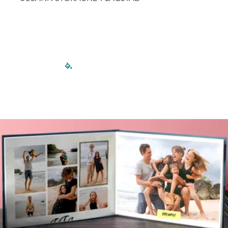
filled-pagination
outlined-paginatio
outlined-paginat
outlined-pagin
outlined-pag
outlined-p