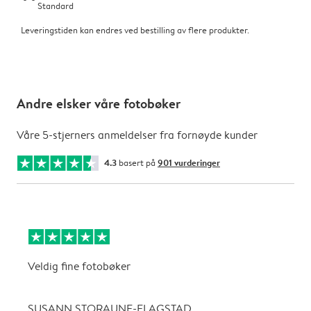
Standard
Leveringstiden kan endres ved bestilling av flere produkter.
Andre elsker våre fotobøker
Våre 5-stjerners anmeldelser fra fornøyde kunder
4.3
basert på
901 vurderinger
Veldig fine fotobøker
f
p
SUSANN STORAUNE-FLAGSTAD