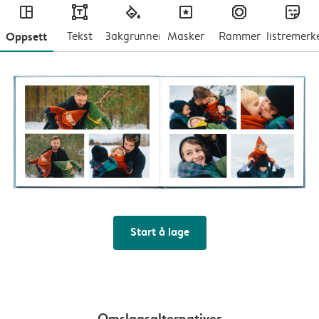
layout
text
fill
masks
frames
stickers
Oppsett
Tekst
Bakgrunner
Masker
Rammer
Klistremerk
Start å lage
Omslagsalternativer