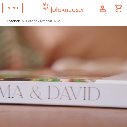
profile
shopping_cart
MENU
Fotobok
Fotobok Kvadratisk M