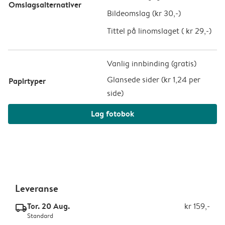
Omslagsalternativer
Bildeomslag (
kr 30,-
)
Tittel på linomslaget (
kr 29,-
)
Vanlig innbinding (gratis)
Glansede sider (
kr 1,24 per
Papirtyper
side
)
Lag fotobok
Leveranse
Tor. 20 Aug.
kr 159,-
delivery_standard_v2
Standard