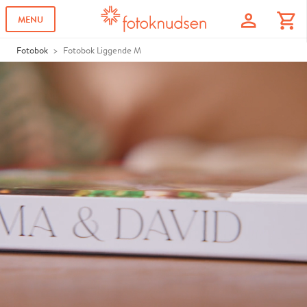
profile
shopping_cart
MENU
Fotobok
Fotobok Liggende M