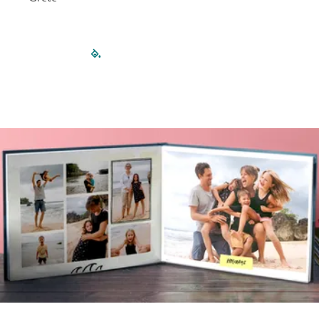
filled-pagination
outlined-paginatio
outlined-paginat
outlined-pagin
outlined-pag
outlined-p