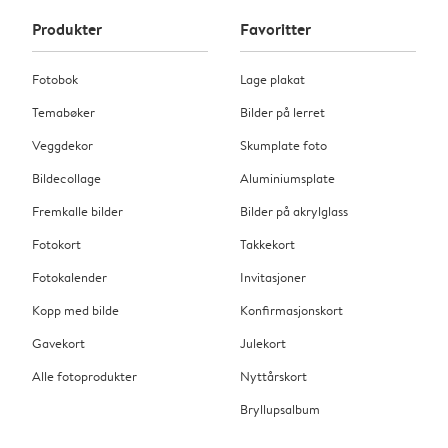
Produkter
Favoritter
Fotobok
Lage plakat
Temabøker
Bilder på lerret
Veggdekor
Skumplate foto
Bildecollage
Aluminiumsplate
Fremkalle bilder
Bilder på akrylglass
Fotokort
Takkekort
Fotokalender
Invitasjoner
Kopp med bilde
Konfirmasjonskort
Gavekort
Julekort
Alle fotoprodukter
Nyttårskort
Bryllupsalbum