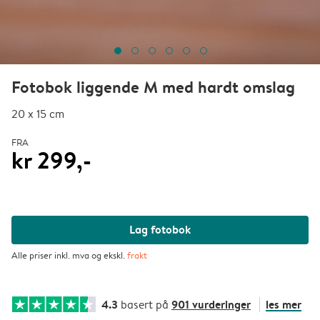
Fotobok liggende M med hardt omslag
20 x 15 cm
FRA
kr 299,-
Lag fotobok
Alle priser inkl. mva og ekskl.
frakt
4.3
901 vurderinger
les mer
basert på