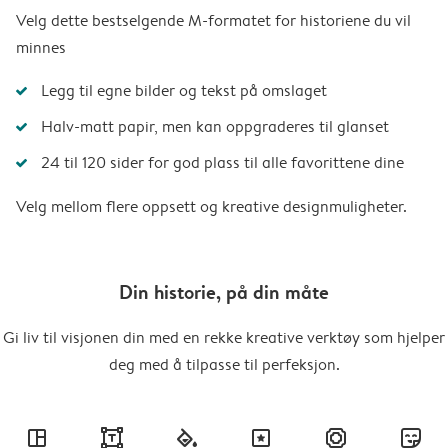
Velg dette bestselgende M-formatet for historiene du vil
minnes
Legg til egne bilder og tekst på omslaget
Halv-matt papir, men kan oppgraderes til glanset
24 til 120 sider for god plass til alle favorittene dine
Velg mellom flere oppsett og kreative designmuligheter.
Din historie, på din måte
Gi liv til visjonen din med en rekke kreative verktøy som hjelper
deg med å tilpasse til perfeksjon.
layout
text
fill
masks
frames
stickers