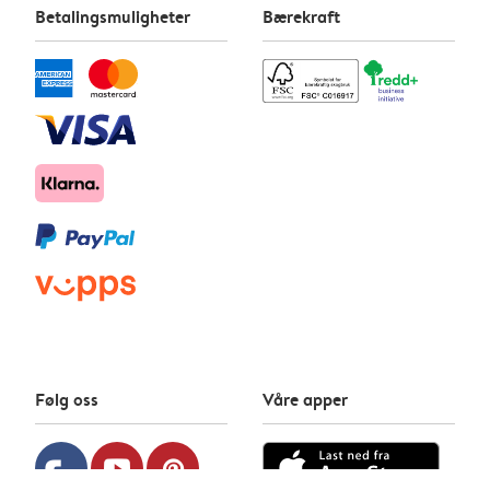
Betalingsmuligheter
Bærekraft
Følg oss
Våre apper
facebook
youtube
pinterest