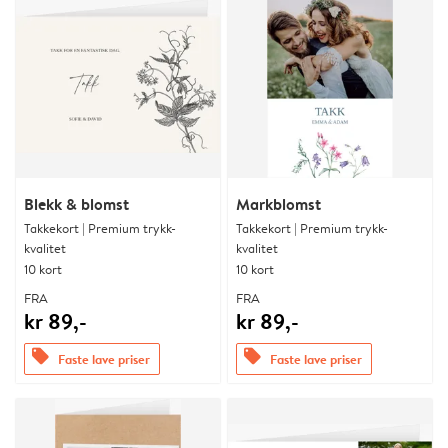
Blekk & blomst
Markblomst
Takkekort | Premium trykk-
Takkekort | Premium trykk-
kvalitet
kvalitet
10 kort
10 kort
FRA
FRA
kr 89,-
kr 89,-
offers
offers
Faste lave priser
Faste lave priser