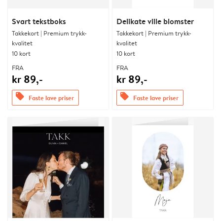
Svart tekstboks
Delikate ville blomster
Takkekort | Premium trykk-
Takkekort | Premium trykk-
kvalitet
kvalitet
10 kort
10 kort
FRA
FRA
kr 89,-
kr 89,-
offers
offers
Faste lave priser
Faste lave priser