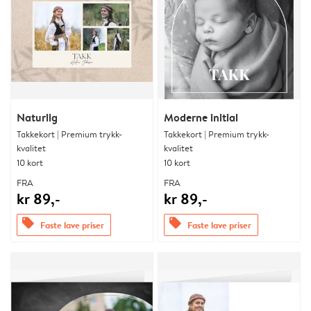
Naturlig
Moderne initial
Takkekort | Premium trykk-
Takkekort | Premium trykk-
kvalitet
kvalitet
10 kort
10 kort
FRA
FRA
kr 89,-
kr 89,-
offers
offers
Faste lave priser
Faste lave priser