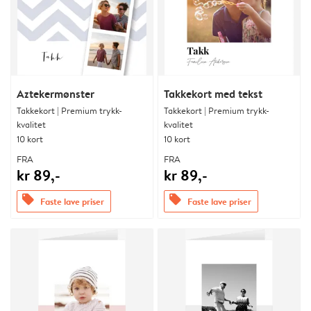
Aztekermønster
Takkekort med tekst
Takkekort | Premium trykk-
Takkekort | Premium trykk-
kvalitet
kvalitet
10 kort
10 kort
FRA
FRA
kr 89,-
kr 89,-
offers
offers
Faste lave priser
Faste lave priser