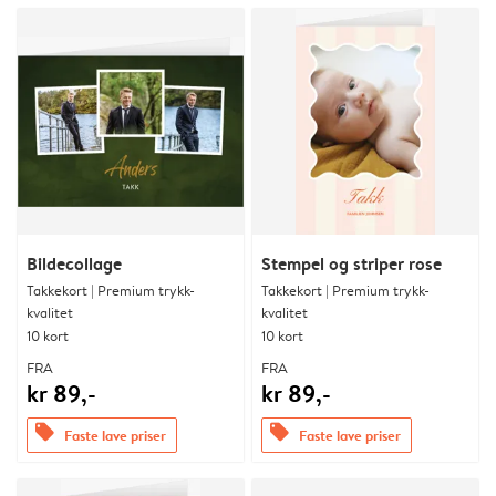
Bildecollage
Stempel og striper rose
Takkekort | Premium trykk-
Takkekort | Premium trykk-
kvalitet
kvalitet
10 kort
10 kort
FRA
FRA
kr 89,-
kr 89,-
offers
offers
Faste lave priser
Faste lave priser