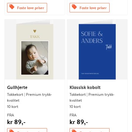
offers
offers
Faste lave priser
Faste lave priser
Gullhjerte
Klassisk kobolt
Takkekort | Premium trykk-
Takkekort | Premium trykk-
kvalitet
kvalitet
10 kort
10 kort
FRA
FRA
kr 89,-
kr 89,-