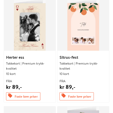
Herter ess
Sitrus-fest
Takkekort | Premium trykk-
Takkekort | Premium trykk-
kvalitet
kvalitet
10 kort
10 kort
FRA
FRA
kr 89,-
kr 89,-
offers
offers
Faste lave priser
Faste lave priser