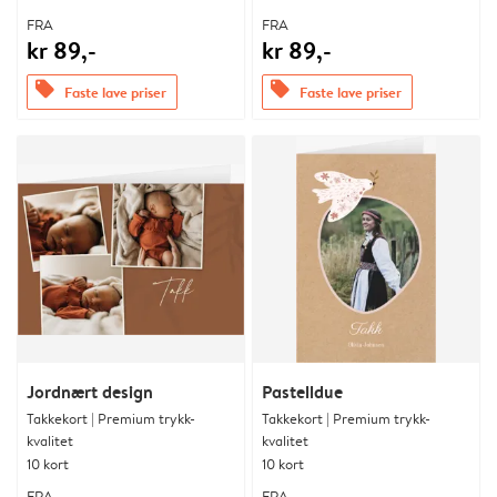
FRA
FRA
kr 89,-
kr 89,-
offers
offers
Faste lave priser
Faste lave priser
Jordnært design
Pastelldue
Takkekort | Premium trykk-
Takkekort | Premium trykk-
kvalitet
kvalitet
10 kort
10 kort
FRA
FRA