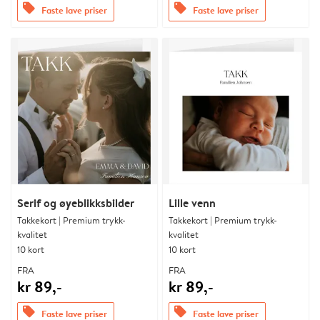
offers
offers
Faste lave priser
Faste lave priser
Serif og øyeblikksbilder
Lille venn
Takkekort | Premium trykk-
Takkekort | Premium trykk-
kvalitet
kvalitet
10 kort
10 kort
FRA
FRA
kr 89,-
kr 89,-
offers
offers
Faste lave priser
Faste lave priser