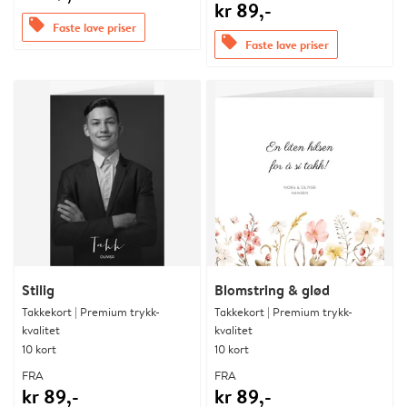
kr 89,-
offers
Faste lave priser
offers
Faste lave priser
Stilig
Blomstring & glød
Takkekort | Premium trykk-
Takkekort | Premium trykk-
kvalitet
kvalitet
10 kort
10 kort
FRA
FRA
kr 89,-
kr 89,-