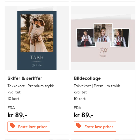
Skifer & seriffer
Bildecollage
Takkekort | Premium trykk-
Takkekort | Premium trykk-
kvalitet
kvalitet
10 kort
10 kort
FRA
FRA
kr 89,-
kr 89,-
offers
offers
Faste lave priser
Faste lave priser