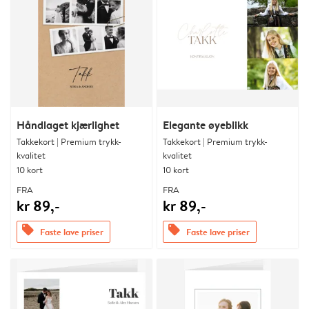
Håndlaget kjærlighet
Elegante øyeblikk
Takkekort | Premium trykk-
Takkekort | Premium trykk-
kvalitet
kvalitet
10 kort
10 kort
FRA
FRA
kr 89,-
kr 89,-
offers
offers
Faste lave priser
Faste lave priser