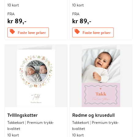
10 kort
10 kort
FRA
FRA
kr 89,-
kr 89,-
offers
offers
Faste lave priser
Faste lave priser
Tvillingskatter
Rødme og krusedull
Takkekort | Premium trykk-
Takkekort | Premium trykk-
kvalitet
kvalitet
10 kort
10 kort