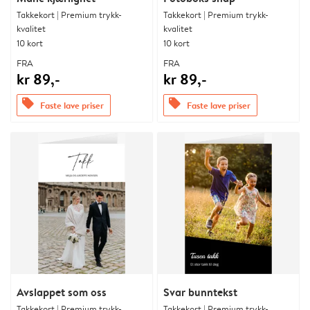
Takkekort | Premium trykk-
Takkekort | Premium trykk-
kvalitet
kvalitet
10 kort
10 kort
FRA
FRA
kr 89,-
kr 89,-
offers
offers
Faste lave priser
Faste lave priser
Avslappet som oss
Svar bunntekst
Takkekort | Premium trykk-
Takkekort | Premium trykk-