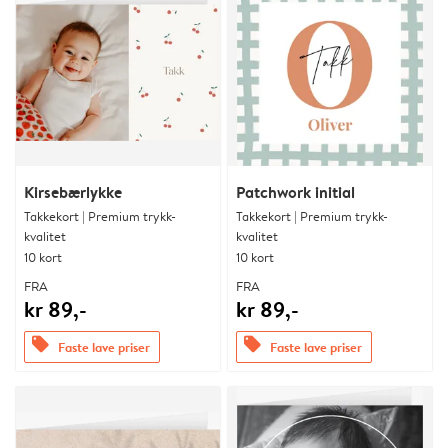
Kirsebærlykke
Patchwork initial
Takkekort | Premium trykk-
Takkekort | Premium trykk-
kvalitet
kvalitet
10 kort
10 kort
FRA
FRA
kr 89,-
kr 89,-
offers
offers
Faste lave priser
Faste lave priser