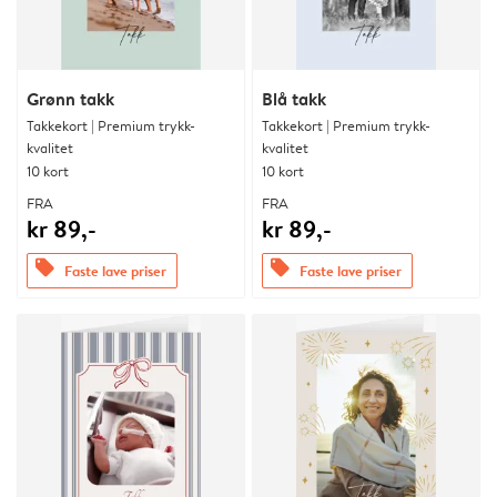
Grønn takk
Blå takk
Takkekort | Premium trykk-
Takkekort | Premium trykk-
kvalitet
kvalitet
10 kort
10 kort
FRA
FRA
kr 89,-
kr 89,-
offers
offers
Faste lave priser
Faste lave priser