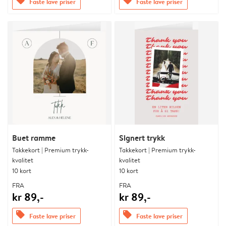
offers
offers
Faste lave priser
Faste lave priser
Buet ramme
Signert trykk
Takkekort | Premium trykk-
Takkekort | Premium trykk-
kvalitet
kvalitet
10 kort
10 kort
FRA
FRA
kr 89,-
kr 89,-
offers
offers
Faste lave priser
Faste lave priser