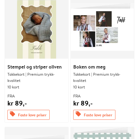
Stempel og striper oliven
Boken om meg
Takkekort | Premium trykk-
Takkekort | Premium trykk-
kvalitet
kvalitet
10 kort
10 kort
FRA
FRA
kr 89,-
kr 89,-
offers
offers
Faste lave priser
Faste lave priser