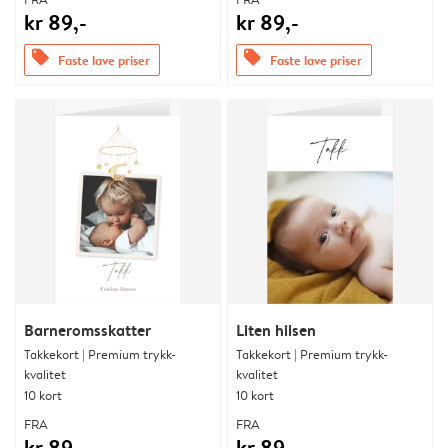
kr 89,-
kr 89,-
offers
offers
Faste lave priser
Faste lave priser
Barneromsskatter
Liten hilsen
Takkekort | Premium trykk-
Takkekort | Premium trykk-
kvalitet
kvalitet
10 kort
10 kort
FRA
FRA
kr 89,-
kr 89,-