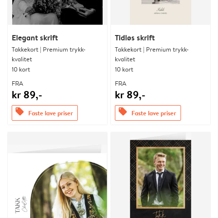
Elegant skrift
Tidløs skrift
Takkekort | Premium trykk-
Takkekort | Premium trykk-
kvalitet
kvalitet
10 kort
10 kort
FRA
FRA
kr 89,-
kr 89,-
offers
offers
Faste lave priser
Faste lave priser