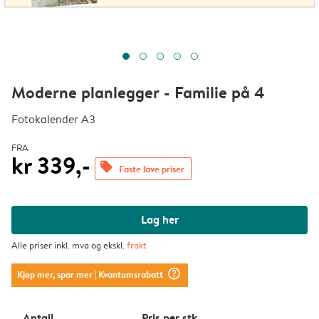
Moderne planlegger - Familie på 4
Fotokalender A3
FRA
kr 339,-
offers
Faste lave priser
Lag her
Alle priser inkl. mva og ekskl.
frakt
question_mark_circle
Kjøp mer, spar mer
| Kvantumsrabatt
Antall
Pris per stk