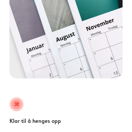
tools
Klar til å henges opp