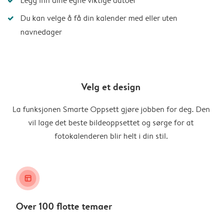
Legg inn dine egne viktige datoer
Du kan velge å få din kalender med eller uten
navnedager
Velg et design
La funksjonen Smarte Oppsett gjøre jobben for deg. Den
vil lage det beste bildeoppsettet og sørge for at
fotokalenderen blir helt i din stil.
layout_alt
Over 100 flotte temaer