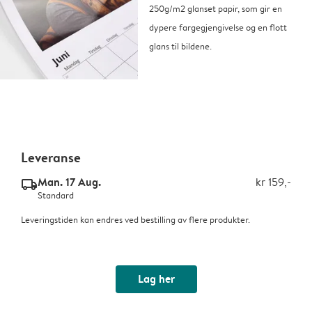
250g/m2 glanset papir, som gir en
dypere fargegjengivelse og en flott
glans til bildene.
Leveranse
Man. 17 Aug.
kr 159,-
delivery_standard_v2
Standard
Leveringstiden kan endres ved bestilling av flere produkter.
Lag her