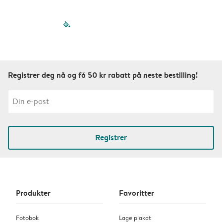
filled-pagination
outlined-paginatio
outlined-paginat
outlined-pagin
outlined-pag
outlined-p
Registrer deg nå og få 50 kr rabatt på neste bestilling!
Registrer
Produkter
Favoritter
Fotobok
Lage plakat