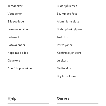
Temabøker
Bilder på lerret
Veggdekor
Skumplate foto
Bildecollage
Aluminiumsplate
Fremkalle bilder
Bilder på akrylglass
Fotokort
Takkekort
Fotokalender
Invitasjoner
Kopp med bilde
Konfirmasjonskort
Gavekort
Julekort
Alle fotoprodukter
Nyttårskort
Bryllupsalbum
Hjelp
Om oss