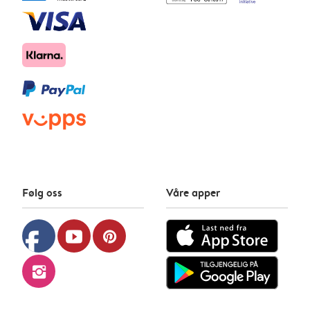
Følg oss
Våre apper
facebook
youtube
pinterest
instagram