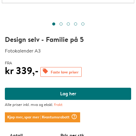
Design selv - Familie på 5
Fotokalender A3
FRA
kr 339,-
offers
Faste lave priser
Lag her
Alle priser inkl. mva og ekskl.
frakt
question_mark_circle
Kjøp mer, spar mer
| Kvantumsrabatt
Antall
Pris per stk