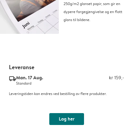
250g/m2 glanset papir, som gir en
dypere fargegjengivelse og en flott
glans til bildene.
Leveranse
Man. 17 Aug.
kr 159,-
delivery_standard_v2
Standard
Leveringstiden kan endres ved bestilling av flere produkter.
Lag her