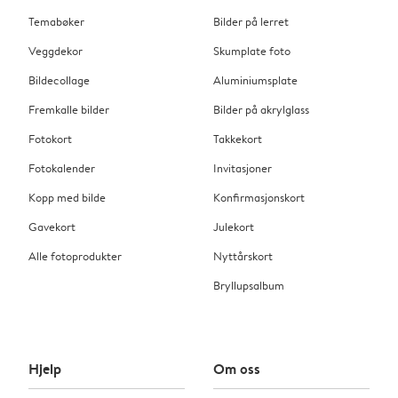
Temabøker
Bilder på lerret
Veggdekor
Skumplate foto
Bildecollage
Aluminiumsplate
Fremkalle bilder
Bilder på akrylglass
Fotokort
Takkekort
Fotokalender
Invitasjoner
Kopp med bilde
Konfirmasjonskort
Gavekort
Julekort
Alle fotoprodukter
Nyttårskort
Bryllupsalbum
Hjelp
Om oss