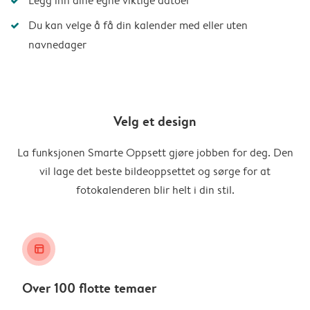
Legg inn dine egne viktige datoer
Du kan velge å få din kalender med eller uten
navnedager
Velg et design
La funksjonen Smarte Oppsett gjøre jobben for deg. Den
vil lage det beste bildeoppsettet og sørge for at
fotokalenderen blir helt i din stil.
layout_alt
Over 100 flotte temaer