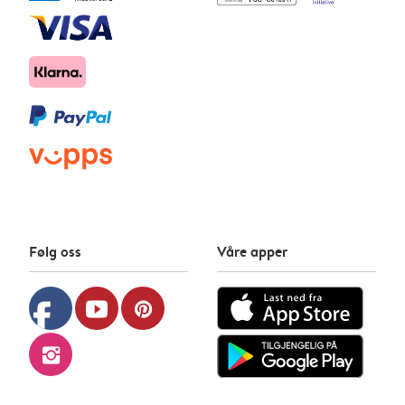
Følg oss
Våre apper
facebook
youtube
pinterest
instagram