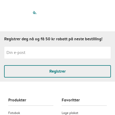
filled-pagination
outlined-paginatio
outlined-paginat
outlined-pagin
outlined-pag
outlined-p
Registrer deg nå og få 50 kr rabatt på neste bestilling!
Registrer
Produkter
Favoritter
Fotobok
Lage plakat