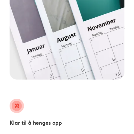
tools
Klar til å henges opp