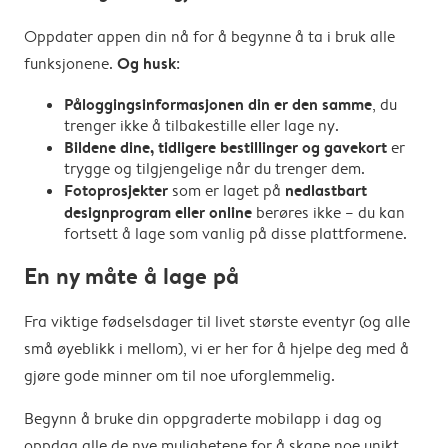
Oppdater appen din nå for å begynne å ta i bruk alle
Og husk
funksjonene.
:
Påloggingsinformasjonen din er den samme
, du
trenger ikke å tilbakestille eller lage ny.
Bildene dine, tidligere bestillinger og gavekort
er
trygge og tilgjengelige når du trenger dem.
Fotoprosjekter
nedlastbart
som er laget på
designprogram
eller online
berøres ikke – du kan
fortsett å lage som vanlig på disse plattformene.
En ny måte å lage på
Fra viktige fødselsdager til livet største eventyr (og alle
små øyeblikk i mellom), vi er her for å hjelpe deg med å
gjøre gode minner om til noe uforglemmelig.
Begynn å bruke din oppgraderte mobilapp i dag og
oppdag alle de nye mulighetene for å skape noe unikt