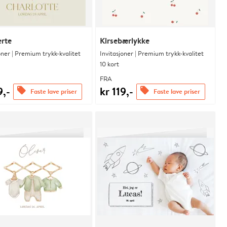
erte
Kirsebærlykke
oner | Premium trykk-kvalitet
Invitasjoner | Premium trykk-kvalitet
10 kort
FRA
9,-
kr 119,-
offers
offers
Faste lave priser
Faste lave priser