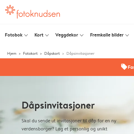
Fotobok
Kort
Veggdekor
Fremkalle bilder
slim_arrow_down
slim_arrow_down
slim_arrow_down
slim_arrow_down
Hjem
Fotokort
Dåpskort
Dåpsinvitasjoner
offers
Fas
Dåpsinvitasjoner
Skal du sende ut invitasjoner til dåp for en ny
verdensborger? Lag et personlig og unikt