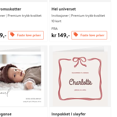
romsskatter
Hei universet
oner | Premium trykk-kvalitet
Invitasjoner | Premium trykk-kvalitet
10 kort
FRA
9,-
kr 149,-
offers
offers
Faste lave priser
Faste lave priser
leganse
Innpakket i sløyfer