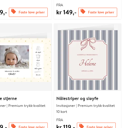
FRA
9,-
kr 149,-
offers
offers
Faste lave priser
Faste lave priser
le stjerne
Nålestriper og sløyfe
oner | Premium trykk-kvalitet
Invitasjoner | Premium trykk-kvalitet
10 kort
FRA
9,-
kr 119,-
offers
offers
Faste lave priser
Faste lave priser