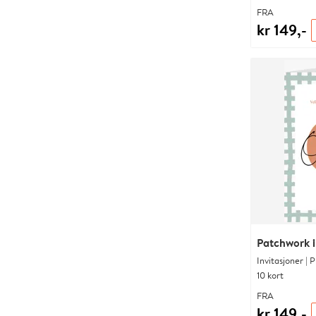
FRA
kr 149,-
Patchwork in
Invitasjoner | 
10 kort
FRA
kr 149,-