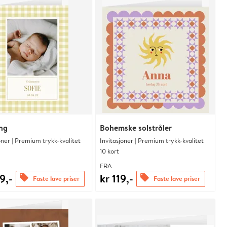
ng
Bohemske solstråler
oner | Premium trykk-kvalitet
Invitasjoner | Premium trykk-kvalitet
10 kort
FRA
9,-
kr 119,-
offers
offers
Faste lave priser
Faste lave priser