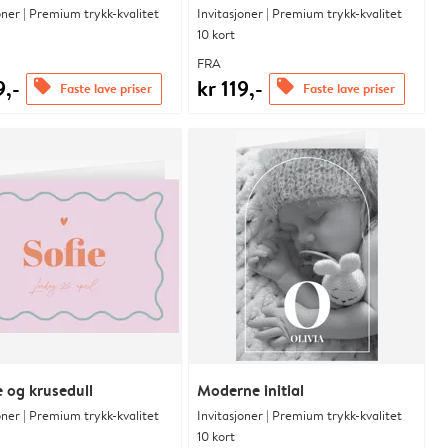
oner | Premium trykk-kvalitet
Invitasjoner | Premium trykk-kvalitet
10 kort
FRA
9,-
kr 119,-
offers
offers
Faste lave priser
Faste lave priser
 og krusedull
Moderne initial
oner | Premium trykk-kvalitet
Invitasjoner | Premium trykk-kvalitet
10 kort