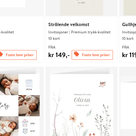
Strålende velkomst
Gullhj
kvalitet
Invitasjoner | Premium trykk-kvalitet
Invitasj
10 kort
10 kort
FRA
FRA
kr 149,-
kr 11
fers
offers
Faste lave priser
Faste lave priser