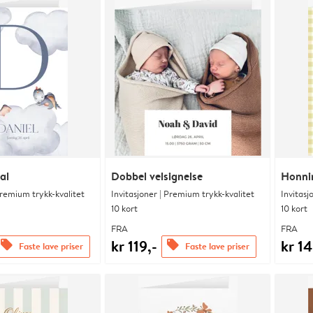
ial
Dobbel velsignelse
Honni
Premium trykk-kvalitet
Invitasjoner | Premium trykk-kvalitet
Invitasj
10 kort
10 kort
FRA
FRA
kr 119,-
kr 14
offers
offers
Faste lave priser
Faste lave priser