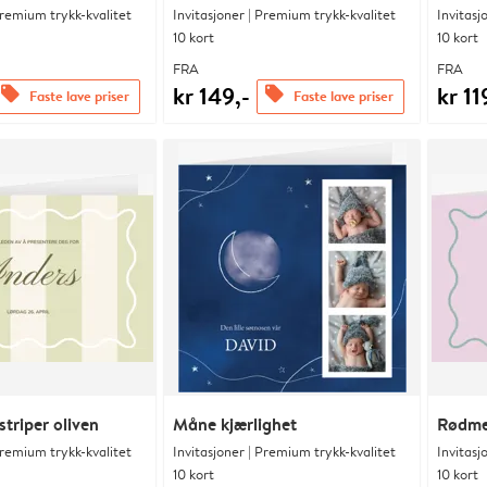
Premium trykk-kvalitet
Invitasjoner | Premium trykk-kvalitet
Invitasj
10 kort
10 kort
FRA
FRA
kr 149,-
kr 11
offers
offers
Faste lave priser
Faste lave priser
triper oliven
Måne kjærlighet
Rødme
Premium trykk-kvalitet
Invitasjoner | Premium trykk-kvalitet
Invitasj
10 kort
10 kort