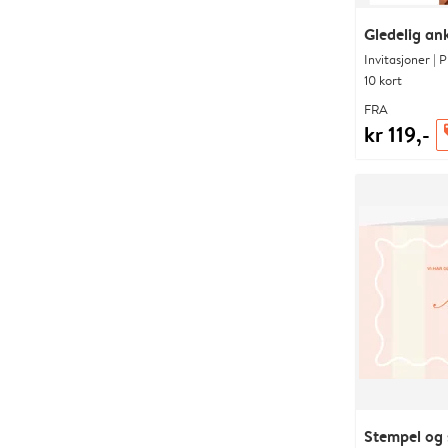
Gledelig an
Invitasjoner | 
10 kort
FRA
kr 119,-
o
Stempel og 