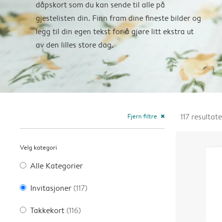
dåpskort som du kan sende til alle på
gjestelisten din. Finn fram dine fineste bilder og
legg til din egen tekst for å gjøre litt ekstra ut
av den lilles store dag.
Fjern filtre
117
resultate
close
Velg kategori
Alle Kategorier
Invitasjoner
(117)
Takkekort
(116)