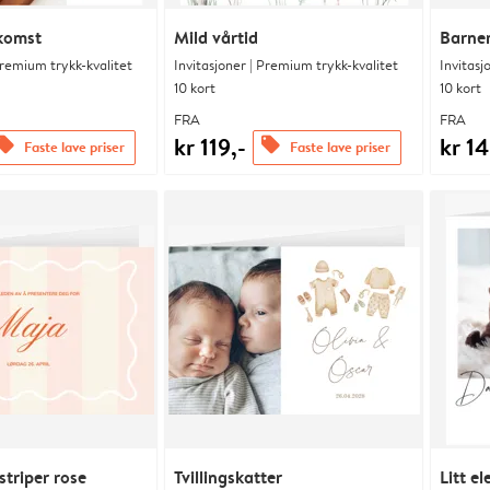
komst
Mild vårtid
Barne
Premium trykk-kvalitet
Invitasjoner | Premium trykk-kvalitet
Invitasj
10 kort
10 kort
FRA
FRA
kr 119,-
kr 14
ffers
offers
Faste lave priser
Faste lave priser
striper rose
Tvillingskatter
Litt e