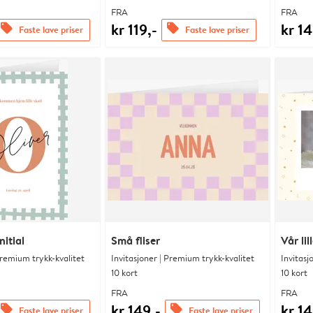
FRA
FRA
kr 119,-
kr 14
offers
offers
Faste lave priser
Faste lave priser
itial
Små fliser
Vår lil
Premium trykk-kvalitet
Invitasjoner | Premium trykk-kvalitet
Invitasj
10 kort
10 kort
FRA
FRA
kr 149,-
kr 14
offers
offers
Faste lave priser
Faste lave priser