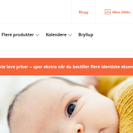
image_placeholder
Blogg
Mine bilder
Flere produkter
Kalendere
Bryllup
slim_arrow_down
slim_arrow_down
te lave priser – spar ekstra når du bestiller flere identiske ekse