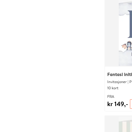
Fantasi init
Invitasjoner | 
10 kort
FRA
kr 149,-