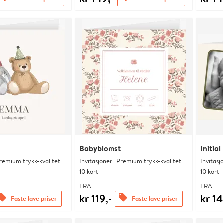
Babyblomst
Initia
Premium trykk-kvalitet
Invitasjoner | Premium trykk-kvalitet
Invitasj
10 kort
10 kort
FRA
FRA
kr 119,-
kr 14
ffers
offers
Faste lave priser
Faste lave priser