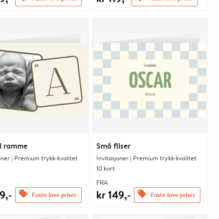
l i ramme
Små fliser
oner | Premium trykk-kvalitet
Invitasjoner | Premium trykk-kvalitet
10 kort
FRA
9,-
kr 149,-
offers
offers
Faste lave priser
Faste lave priser