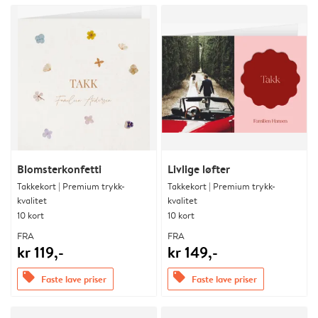
Blomsterkonfetti
Livlige løfter
Takkekort | Premium trykk-
Takkekort | Premium trykk-
kvalitet
kvalitet
10 kort
10 kort
FRA
FRA
kr 119,-
kr 149,-
offers
offers
Faste lave priser
Faste lave priser