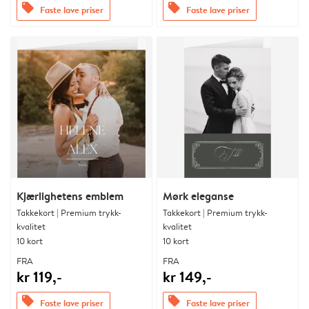
offers
offers
Faste lave priser
Faste lave priser
Kjærlighetens emblem
Mørk eleganse
Takkekort | Premium trykk-
Takkekort | Premium trykk-
kvalitet
kvalitet
10 kort
10 kort
FRA
FRA
kr 119,-
kr 149,-
offers
offers
Faste lave priser
Faste lave priser