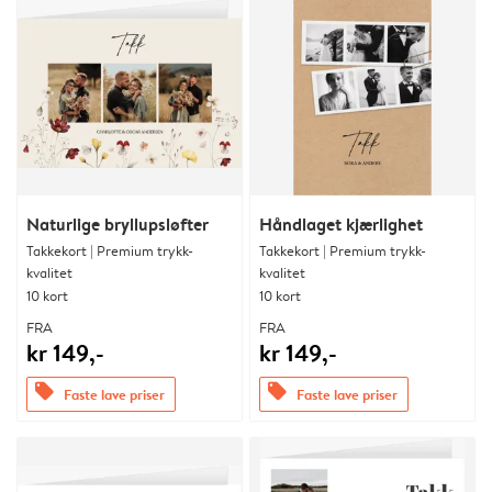
Naturlige bryllupsløfter
Håndlaget kjærlighet
Takkekort | Premium trykk-
Takkekort | Premium trykk-
kvalitet
kvalitet
10 kort
10 kort
FRA
FRA
kr 149,-
kr 149,-
offers
offers
Faste lave priser
Faste lave priser