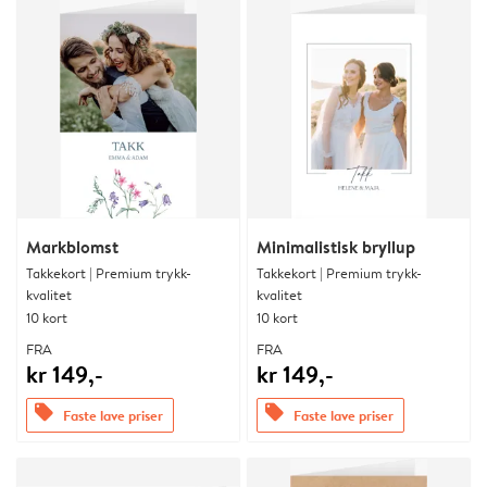
Markblomst
Minimalistisk bryllup
Takkekort | Premium trykk-
Takkekort | Premium trykk-
kvalitet
kvalitet
10 kort
10 kort
FRA
FRA
kr 149,-
kr 149,-
offers
offers
Faste lave priser
Faste lave priser