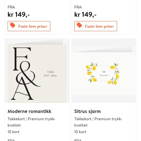
FRA
FRA
kr 149,-
kr 149,-
offers
offers
Faste lave priser
Faste lave priser
Moderne romantikk
Sitrus sjarm
Takkekort | Premium trykk-
Takkekort | Premium trykk-
kvalitet
kvalitet
10 kort
10 kort
FRA
FRA