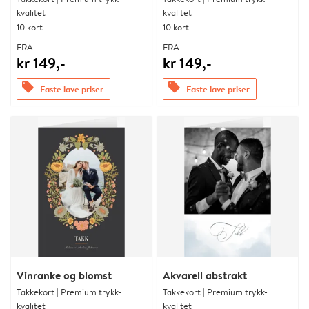
kvalitet
kvalitet
10 kort
10 kort
FRA
FRA
kr 149,-
kr 149,-
offers
offers
Faste lave priser
Faste lave priser
Vinranke og blomst
Akvarell abstrakt
Takkekort | Premium trykk-
Takkekort | Premium trykk-
kvalitet
kvalitet