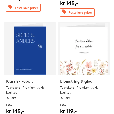
kr 149,-
offers
Faste lave priser
offers
Faste lave priser
Klassisk kobolt
Blomstring & glød
Takkekort | Premium trykk-
Takkekort | Premium trykk-
kvalitet
kvalitet
10 kort
10 kort
FRA
FRA
kr 149,-
kr 119,-