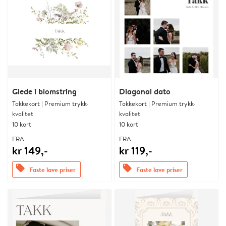
Glede i blomstring
Diagonal dato
Takkekort | Premium trykk-
Takkekort | Premium trykk-
kvalitet
kvalitet
10 kort
10 kort
FRA
FRA
kr 149,-
kr 119,-
offers
offers
Faste lave priser
Faste lave priser