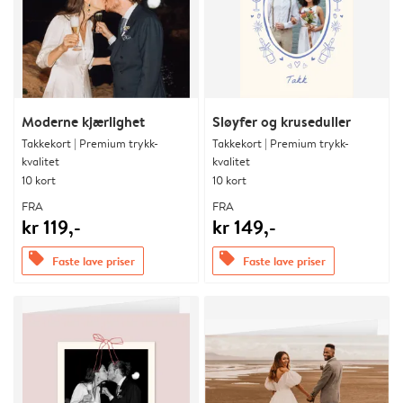
Moderne kjærlighet
Sløyfer og kruseduller
Takkekort | Premium trykk-
Takkekort | Premium trykk-
kvalitet
kvalitet
10 kort
10 kort
FRA
FRA
kr 119,-
kr 149,-
offers
offers
Faste lave priser
Faste lave priser