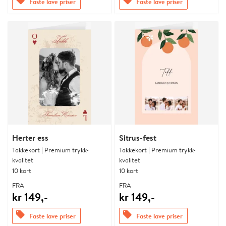
offers
offers
Faste lave priser
Faste lave priser
Herter ess
Sitrus-fest
Takkekort | Premium trykk-
Takkekort | Premium trykk-
kvalitet
kvalitet
10 kort
10 kort
FRA
FRA
kr 149,-
kr 149,-
offers
offers
Faste lave priser
Faste lave priser