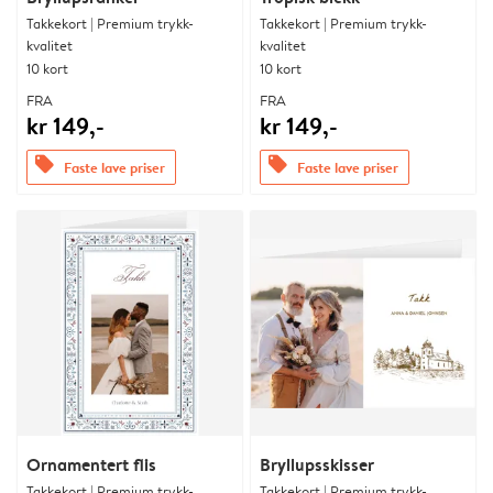
Takkekort | Premium trykk-
Takkekort | Premium trykk-
kvalitet
kvalitet
10 kort
10 kort
FRA
FRA
kr 149,-
kr 149,-
offers
offers
Faste lave priser
Faste lave priser
Ornamentert flis
Bryllupsskisser
Takkekort | Premium trykk-
Takkekort | Premium trykk-