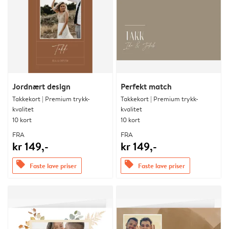
Jordnært design
Perfekt match
Takkekort | Premium trykk-
Takkekort | Premium trykk-
kvalitet
kvalitet
10 kort
10 kort
FRA
FRA
kr 149,-
kr 149,-
offers
offers
Faste lave priser
Faste lave priser