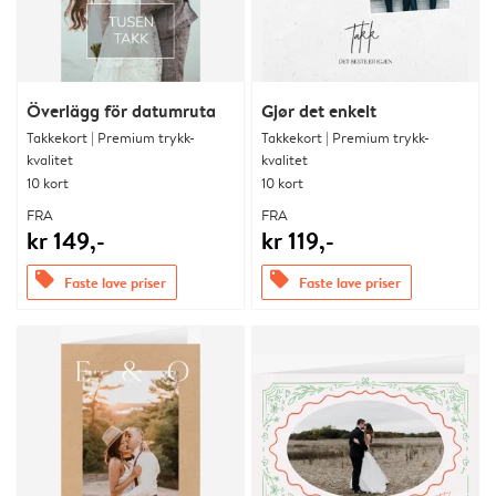
Överlägg för datumruta
Gjør det enkelt
Takkekort | Premium trykk-
Takkekort | Premium trykk-
kvalitet
kvalitet
10 kort
10 kort
FRA
FRA
kr 149,-
kr 119,-
offers
offers
Faste lave priser
Faste lave priser