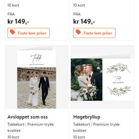
10 kort
10 kort
FRA
FRA
kr 149,-
kr 149,-
offers
offers
Faste lave priser
Faste lave priser
Avslappet som oss
Hagebryllup
Takkekort | Premium trykk-
Takkekort | Premium trykk-
kvalitet
kvalitet
10 kort
10 kort