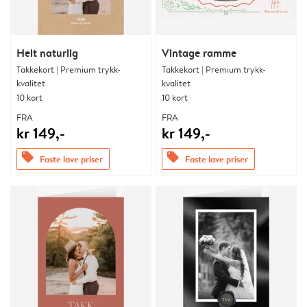
Helt naturlig
Vintage ramme
Takkekort | Premium trykk-
Takkekort | Premium trykk-
kvalitet
kvalitet
10 kort
10 kort
FRA
FRA
kr 149,-
kr 149,-
offers
offers
Faste lave priser
Faste lave priser