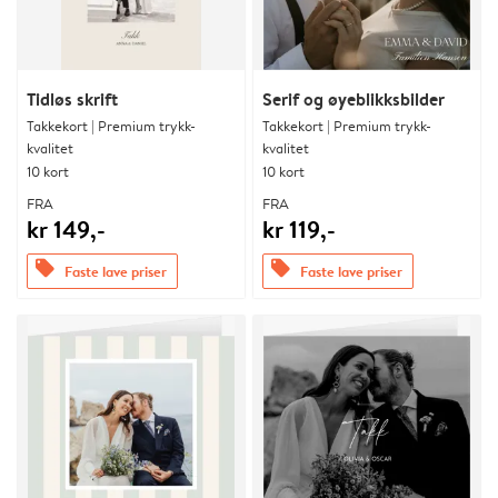
Tidløs skrift
Serif og øyeblikksbilder
Takkekort | Premium trykk-
Takkekort | Premium trykk-
kvalitet
kvalitet
10 kort
10 kort
FRA
FRA
kr 149,-
kr 119,-
offers
offers
Faste lave priser
Faste lave priser