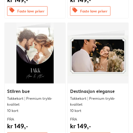
offers
offers
Faste lave priser
Faste lave priser
Stilren bue
Destinasjon eleganse
Takkekort | Premium trykk-
Takkekort | Premium trykk-
kvalitet
kvalitet
10 kort
10 kort
FRA
FRA
kr 149,-
kr 149,-