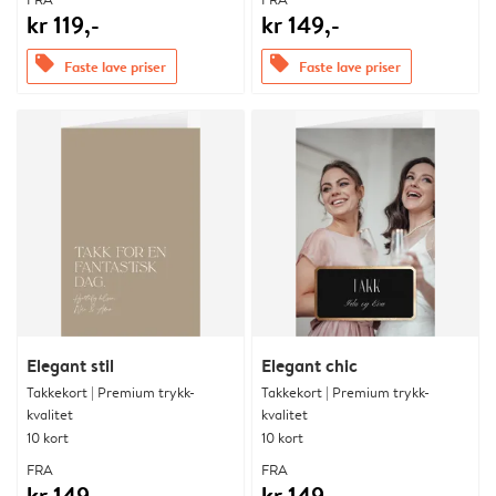
kr 119,-
kr 149,-
offers
offers
Faste lave priser
Faste lave priser
Elegant stil
Elegant chic
Takkekort | Premium trykk-
Takkekort | Premium trykk-
kvalitet
kvalitet
10 kort
10 kort
FRA
FRA
kr 149,-
kr 149,-