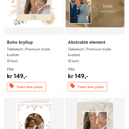
Boho bryllup
Abstrakte element
Takkekort | Premium trykk-
Takkekort | Premium trykk-
kvalitet
kvalitet
10 kort
10 kort
FRA
FRA
kr 149,-
kr 149,-
offers
offers
Faste lave priser
Faste lave priser