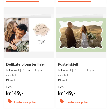
Delikate blomsterlinjer
Pastellskjell
Takkekort | Premium trykk-
Takkekort | Premium trykk-
kvalitet
kvalitet
10 kort
10 kort
FRA
FRA
kr 149,-
kr 149,-
offers
offers
Faste lave priser
Faste lave priser