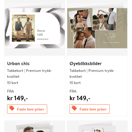
Urban chic
Øyeblikksbilder
Takkekort | Premium trykk-
Takkekort | Premium trykk-
kvalitet
kvalitet
10 kort
10 kort
FRA
FRA
kr 149,-
kr 149,-
offers
offers
Faste lave priser
Faste lave priser