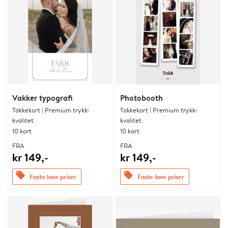
Vakker typografi
Photobooth
Takkekort | Premium trykk-
Takkekort | Premium trykk-
kvalitet
kvalitet
10 kort
10 kort
FRA
FRA
kr 149,-
kr 149,-
offers
offers
Faste lave priser
Faste lave priser