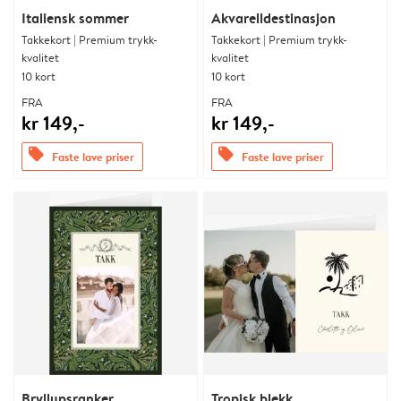
Italiensk sommer
Akvarelldestinasjon
Takkekort | Premium trykk-
Takkekort | Premium trykk-
kvalitet
kvalitet
10 kort
10 kort
FRA
FRA
kr 149,-
kr 149,-
offers
offers
Faste lave priser
Faste lave priser
Bryllupsranker
Tropisk blekk