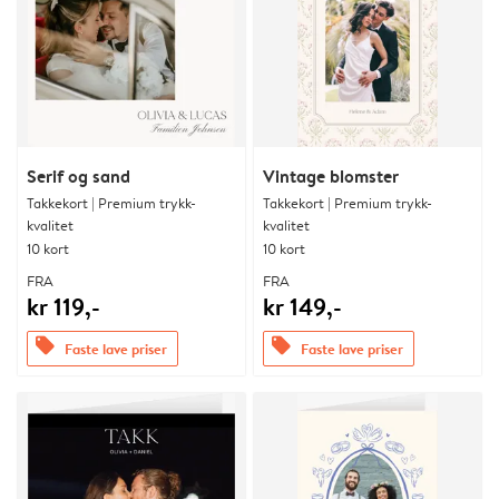
Serif og sand
Vintage blomster
Takkekort | Premium trykk-
Takkekort | Premium trykk-
kvalitet
kvalitet
10 kort
10 kort
FRA
FRA
kr 119,-
kr 149,-
offers
offers
Faste lave priser
Faste lave priser