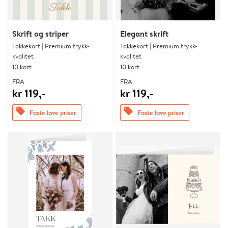
Skrift og striper
Elegant skrift
Takkekort | Premium trykk-
Takkekort | Premium trykk-
kvalitet
kvalitet
10 kort
10 kort
FRA
FRA
kr 119,-
kr 119,-
offers
offers
Faste lave priser
Faste lave priser