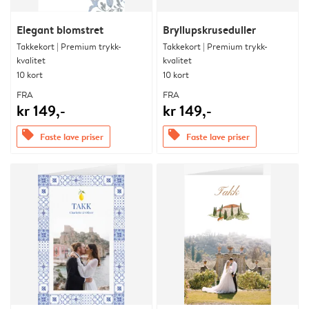
Elegant blomstret
Bryllupskruseduller
Takkekort | Premium trykk-
Takkekort | Premium trykk-
kvalitet
kvalitet
10 kort
10 kort
FRA
FRA
kr 149,-
kr 149,-
offers
offers
Faste lave priser
Faste lave priser