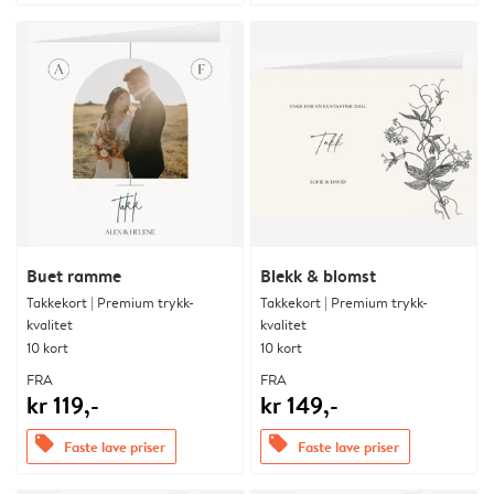
Buet ramme
Blekk & blomst
Takkekort | Premium trykk-
Takkekort | Premium trykk-
kvalitet
kvalitet
10 kort
10 kort
FRA
FRA
kr 119,-
kr 149,-
offers
offers
Faste lave priser
Faste lave priser