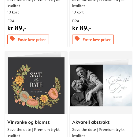
kvalitet
kvalitet
10 kort
10 kort
FRA
FRA
kr 89,-
kr 89,-
offers
offers
Faste lave priser
Faste lave priser
Vinranke og blomst
Akvarell abstrakt
Save the date | Premium trykk-
Save the date | Premium trykk-
kvalitet
kvalitet