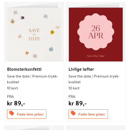
Blomsterkonfetti
Livlige løfter
Save the date | Premium trykk-
Save the date | Premium trykk-
kvalitet
kvalitet
10 kort
10 kort
FRA
FRA
kr 89,-
kr 89,-
offers
offers
Faste lave priser
Faste lave priser