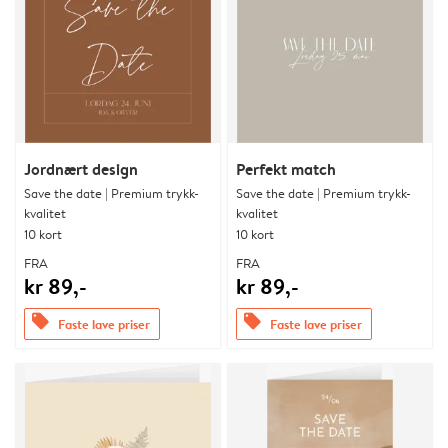
Jordnært design
Perfekt match
Save the date | Premium trykk-
Save the date | Premium trykk-
kvalitet
kvalitet
10 kort
10 kort
FRA
FRA
kr 89,-
kr 89,-
offers
offers
Faste lave priser
Faste lave priser