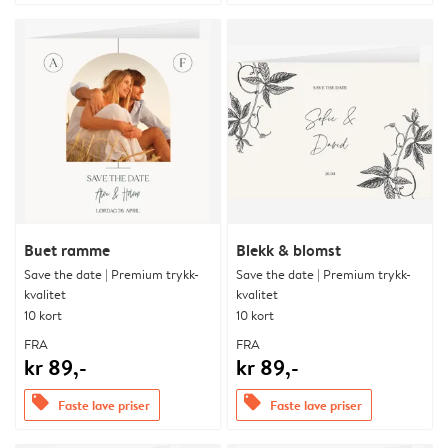
Buet ramme
Blekk & blomst
Save the date | Premium trykk-
Save the date | Premium trykk-
kvalitet
kvalitet
10 kort
10 kort
FRA
FRA
kr 89,-
kr 89,-
offers
offers
Faste lave priser
Faste lave priser