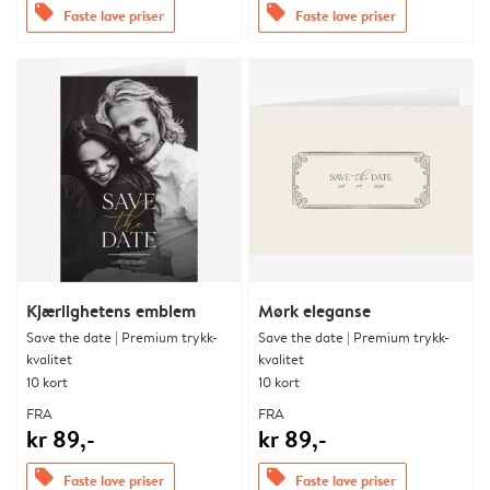
offers
offers
Faste lave priser
Faste lave priser
Kjærlighetens emblem
Mørk eleganse
Save the date | Premium trykk-
Save the date | Premium trykk-
kvalitet
kvalitet
10 kort
10 kort
FRA
FRA
kr 89,-
kr 89,-
offers
offers
Faste lave priser
Faste lave priser