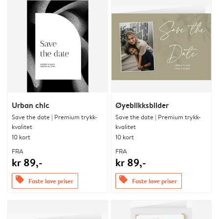
Urban chic
Øyeblikksbilder
Save the date | Premium trykk-
Save the date | Premium trykk-
kvalitet
kvalitet
10 kort
10 kort
FRA
FRA
kr 89,-
kr 89,-
offers
offers
Faste lave priser
Faste lave priser