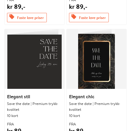
kr 89,-
kr 89,-
offers
offers
Faste lave priser
Faste lave priser
Elegant stil
Elegant chic
Save the date | Premium trykk-
Save the date | Premium trykk-
kvalitet
kvalitet
10 kort
10 kort
FRA
FRA
kr 89,-
kr 89,-