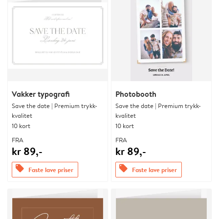
Vakker typografi
Photobooth
Save the date | Premium trykk-
Save the date | Premium trykk-
kvalitet
kvalitet
10 kort
10 kort
FRA
FRA
kr 89,-
kr 89,-
offers
offers
Faste lave priser
Faste lave priser