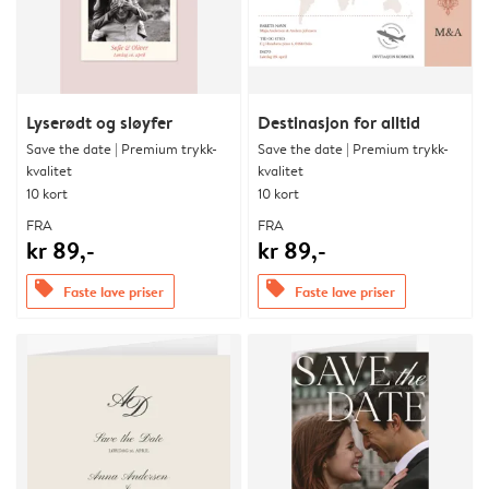
Lyserødt og sløyfer
Destinasjon for alltid
Save the date | Premium trykk-
Save the date | Premium trykk-
kvalitet
kvalitet
10 kort
10 kort
FRA
FRA
kr 89,-
kr 89,-
offers
offers
Faste lave priser
Faste lave priser