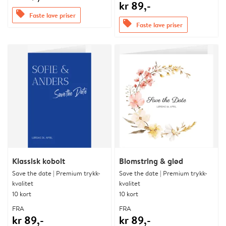
kr 89,-
offers
Faste lave priser
offers
Faste lave priser
Klassisk kobolt
Blomstring & glød
Save the date | Premium trykk-
Save the date | Premium trykk-
kvalitet
kvalitet
10 kort
10 kort
FRA
FRA
kr 89,-
kr 89,-