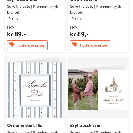
Save the date | Premium trykk-
Save the date | Premium trykk-
kvalitet
kvalitet
10 kort
10 kort
FRA
FRA
kr 89,-
kr 89,-
offers
offers
Faste lave priser
Faste lave priser
Ornamentert flis
Bryllupsskisser
Save the date | Premium trykk-
Save the date | Premium trykk-