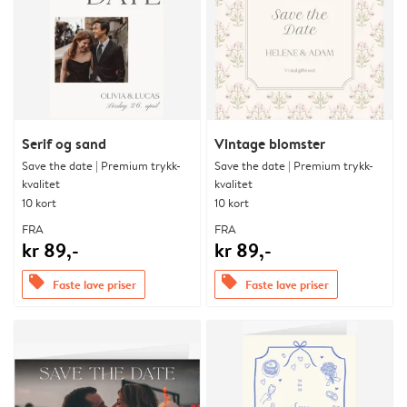
Serif og sand
Vintage blomster
Save the date | Premium trykk-
Save the date | Premium trykk-
kvalitet
kvalitet
10 kort
10 kort
FRA
FRA
kr 89,-
kr 89,-
offers
offers
Faste lave priser
Faste lave priser