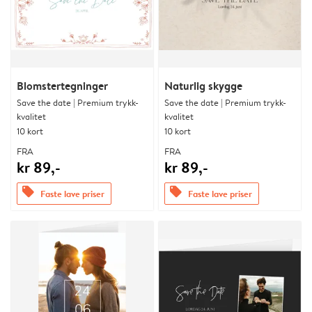
Blomstertegninger
Naturlig skygge
Save the date | Premium trykk-
Save the date | Premium trykk-
kvalitet
kvalitet
10 kort
10 kort
FRA
FRA
kr 89,-
kr 89,-
offers
offers
Faste lave priser
Faste lave priser