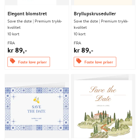
Elegant blomstret
Bryllupskruseduller
Save the date | Premium trykk-
Save the date | Premium trykk-
kvalitet
kvalitet
10 kort
10 kort
FRA
FRA
kr 89,-
kr 89,-
offers
offers
Faste lave priser
Faste lave priser