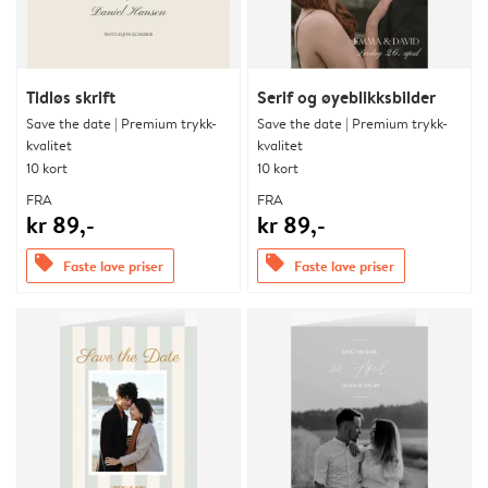
Tidløs skrift
Serif og øyeblikksbilder
Save the date | Premium trykk-
Save the date | Premium trykk-
kvalitet
kvalitet
10 kort
10 kort
FRA
FRA
kr 89,-
kr 89,-
offers
offers
Faste lave priser
Faste lave priser