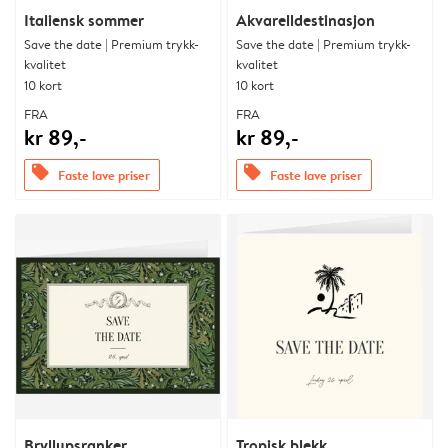
Italiensk sommer
Akvarelldestinasjon
Save the date | Premium trykk-
Save the date | Premium trykk-
kvalitet
kvalitet
10 kort
10 kort
FRA
FRA
kr 89,-
kr 89,-
offers
offers
Faste lave priser
Faste lave priser
Bryllupsranker
Tropisk blekk