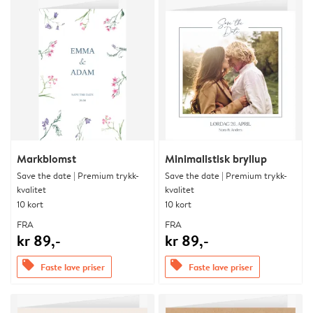
Markblomst
Minimalistisk bryllup
Save the date | Premium trykk-
Save the date | Premium trykk-
kvalitet
kvalitet
10 kort
10 kort
FRA
FRA
kr 89,-
kr 89,-
offers
offers
Faste lave priser
Faste lave priser