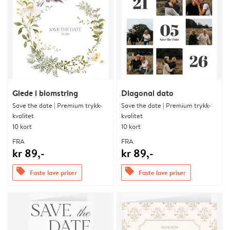
Glede i blomstring
Diagonal dato
Save the date | Premium trykk-
Save the date | Premium trykk-
kvalitet
kvalitet
10 kort
10 kort
FRA
FRA
kr 89,-
kr 89,-
offers
offers
Faste lave priser
Faste lave priser