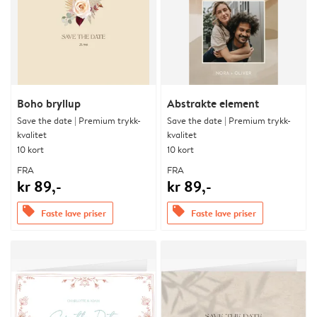
Boho bryllup
Abstrakte element
Save the date | Premium trykk-
Save the date | Premium trykk-
kvalitet
kvalitet
10 kort
10 kort
FRA
FRA
kr 89,-
kr 89,-
offers
offers
Faste lave priser
Faste lave priser