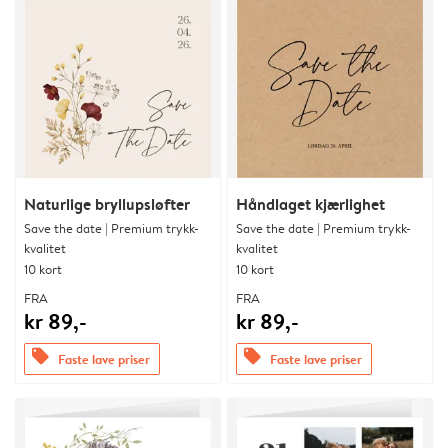
Naturlige bryllupsløfter
Håndlaget kjærlighet
Save the date | Premium trykk-
Save the date | Premium trykk-
kvalitet
kvalitet
10 kort
10 kort
FRA
FRA
kr 89,-
kr 89,-
offers
offers
Faste lave priser
Faste lave priser