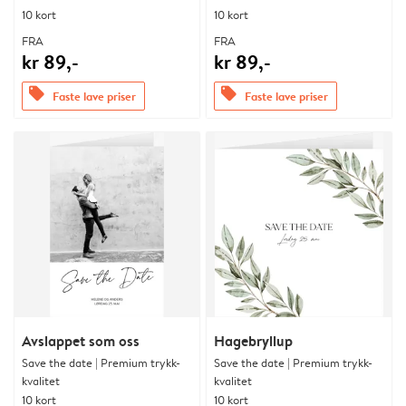
10 kort
10 kort
FRA
FRA
kr 89,-
kr 89,-
offers
offers
Faste lave priser
Faste lave priser
Avslappet som oss
Hagebryllup
Save the date | Premium trykk-
Save the date | Premium trykk-
kvalitet
kvalitet
10 kort
10 kort