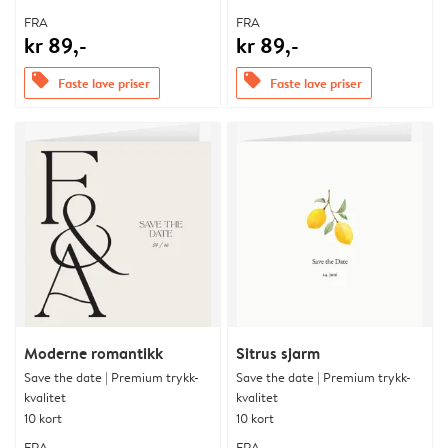
FRA
FRA
kr 89,-
kr 89,-
offers
offers
Faste lave priser
Faste lave priser
Moderne romantikk
Sitrus sjarm
Save the date | Premium trykk-
Save the date | Premium trykk-
kvalitet
kvalitet
10 kort
10 kort
FRA
FRA