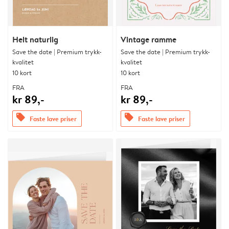
Helt naturlig
Vintage ramme
Save the date | Premium trykk-
Save the date | Premium trykk-
kvalitet
kvalitet
10 kort
10 kort
FRA
FRA
kr 89,-
kr 89,-
offers
offers
Faste lave priser
Faste lave priser