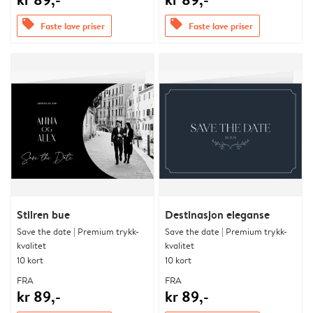
offers
offers
Faste lave priser
Faste lave priser
Stilren bue
Destinasjon eleganse
Save the date | Premium trykk-
Save the date | Premium trykk-
kvalitet
kvalitet
10 kort
10 kort
FRA
FRA
kr 89,-
kr 89,-