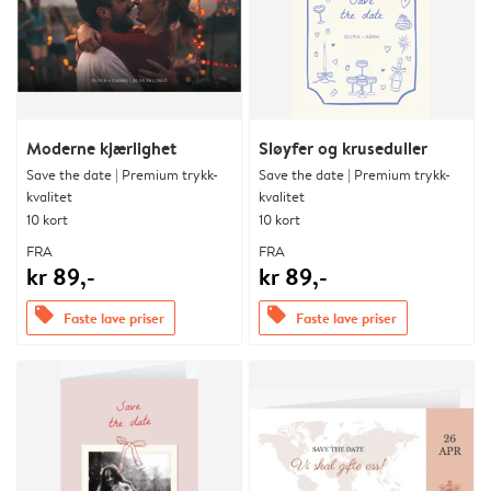
Moderne kjærlighet
Sløyfer og kruseduller
Save the date | Premium trykk-
Save the date | Premium trykk-
kvalitet
kvalitet
10 kort
10 kort
FRA
FRA
kr 89,-
kr 89,-
offers
offers
Faste lave priser
Faste lave priser