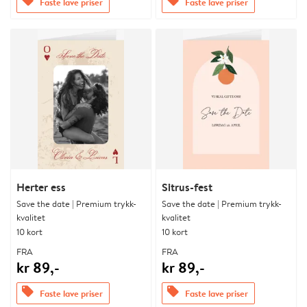
offers
offers
Faste lave priser
Faste lave priser
Herter ess
Sitrus-fest
Save the date | Premium trykk-
Save the date | Premium trykk-
kvalitet
kvalitet
10 kort
10 kort
FRA
FRA
kr 89,-
kr 89,-
offers
offers
Faste lave priser
Faste lave priser