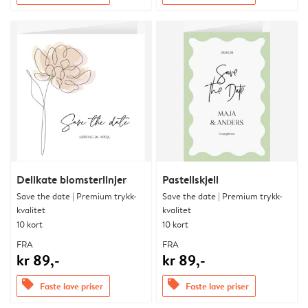
Delikate blomsterlinjer
Pastellskjell
Save the date | Premium trykk-
Save the date | Premium trykk-
kvalitet
kvalitet
10 kort
10 kort
FRA
FRA
kr 89,-
kr 89,-
offers
offers
Faste lave priser
Faste lave priser