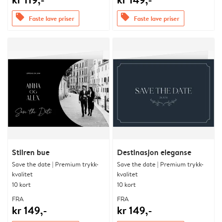
offers
offers
Faste lave priser
Faste lave priser
Stilren bue
Destinasjon eleganse
Save the date | Premium trykk-
Save the date | Premium trykk-
kvalitet
kvalitet
10 kort
10 kort
FRA
FRA
kr 149,-
kr 149,-