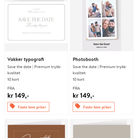
Vakker typografi
Photobooth
Save the date | Premium trykk-
Save the date | Premium trykk-
kvalitet
kvalitet
10 kort
10 kort
FRA
FRA
kr 149,-
kr 149,-
offers
offers
Faste lave priser
Faste lave priser