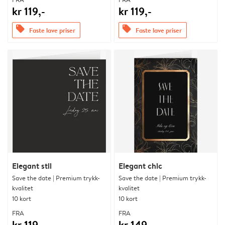
kr 119,-
kr 119,-
offers
offers
Faste lave priser
Faste lave priser
Elegant stil
Elegant chic
Save the date | Premium trykk-
Save the date | Premium trykk-
kvalitet
kvalitet
10 kort
10 kort
FRA
FRA
kr 119,-
kr 149,-