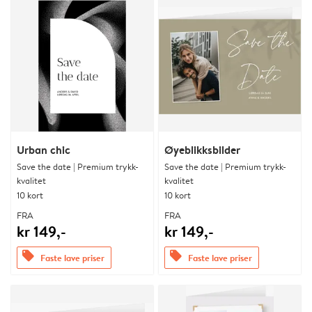
Urban chic
Øyeblikksbilder
Save the date | Premium trykk-
Save the date | Premium trykk-
kvalitet
kvalitet
10 kort
10 kort
FRA
FRA
kr 149,-
kr 149,-
offers
offers
Faste lave priser
Faste lave priser