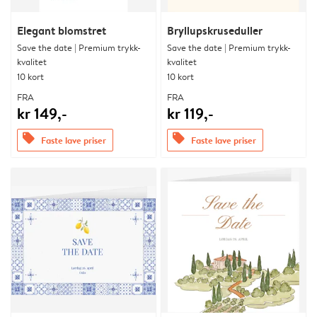
Elegant blomstret
Bryllupskruseduller
Save the date | Premium trykk-
Save the date | Premium trykk-
kvalitet
kvalitet
10 kort
10 kort
FRA
FRA
kr 149,-
kr 119,-
offers
offers
Faste lave priser
Faste lave priser