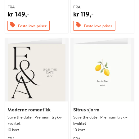
FRA
FRA
kr 149,-
kr 119,-
offers
offers
Faste lave priser
Faste lave priser
Moderne romantikk
Sitrus sjarm
Save the date | Premium trykk-
Save the date | Premium trykk-
kvalitet
kvalitet
10 kort
10 kort
FRA
FRA