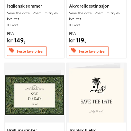
Italiensk sommer
Akvarelldestinasjon
Save the date | Premium trykk-
Save the date | Premium trykk-
kvalitet
kvalitet
10 kort
10 kort
FRA
FRA
kr 149,-
kr 119,-
offers
offers
Faste lave priser
Faste lave priser
Bryllupsranker
Tropisk blekk