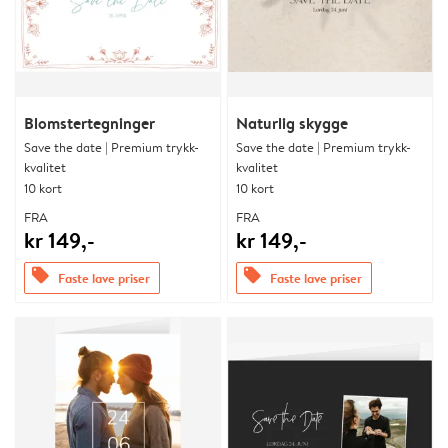
Blomstertegninger
Naturlig skygge
Save the date | Premium trykk-
Save the date | Premium trykk-
kvalitet
kvalitet
10 kort
10 kort
FRA
FRA
kr 149,-
kr 149,-
offers
offers
Faste lave priser
Faste lave priser