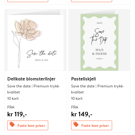
Delikate blomsterlinjer
Pastellskjell
Save the date | Premium trykk-
Save the date | Premium trykk-
kvalitet
kvalitet
10 kort
10 kort
FRA
FRA
kr 119,-
kr 149,-
offers
offers
Faste lave priser
Faste lave priser