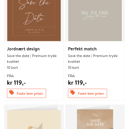
Jordnært design
Perfekt match
Save the date | Premium trykk-
Save the date | Premium trykk-
kvalitet
kvalitet
10 kort
10 kort
FRA
FRA
kr 119,-
kr 119,-
offers
offers
Faste lave priser
Faste lave priser