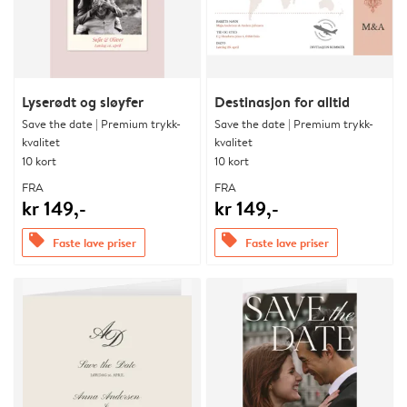
Lyserødt og sløyfer
Destinasjon for alltid
Save the date | Premium trykk-
Save the date | Premium trykk-
kvalitet
kvalitet
10 kort
10 kort
FRA
FRA
kr 149,-
kr 149,-
offers
offers
Faste lave priser
Faste lave priser