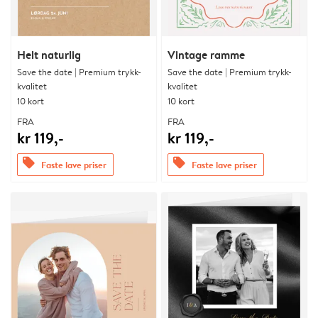
Helt naturlig
Vintage ramme
Save the date | Premium trykk-
Save the date | Premium trykk-
kvalitet
kvalitet
10 kort
10 kort
FRA
FRA
kr 119,-
kr 119,-
offers
offers
Faste lave priser
Faste lave priser