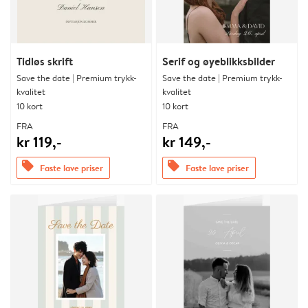
Tidløs skrift
Serif og øyeblikksbilder
Save the date | Premium trykk-
Save the date | Premium trykk-
kvalitet
kvalitet
10 kort
10 kort
FRA
FRA
kr 119,-
kr 149,-
offers
offers
Faste lave priser
Faste lave priser