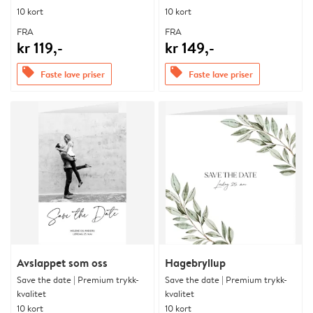
10 kort
10 kort
FRA
FRA
kr 119,-
kr 149,-
offers
offers
Faste lave priser
Faste lave priser
Avslappet som oss
Hagebryllup
Save the date | Premium trykk-
Save the date | Premium trykk-
kvalitet
kvalitet
10 kort
10 kort