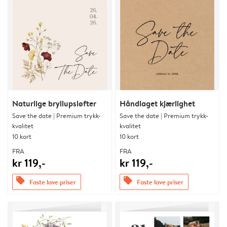
Naturlige bryllupsløfter
Håndlaget kjærlighet
Save the date | Premium trykk-
Save the date | Premium trykk-
kvalitet
kvalitet
10 kort
10 kort
FRA
FRA
kr 119,-
kr 119,-
offers
offers
Faste lave priser
Faste lave priser