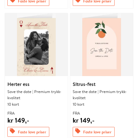
offers
offers
Faste lave priser
Faste lave priser
Herter ess
Sitrus-fest
Save the date | Premium trykk-
Save the date | Premium trykk-
kvalitet
kvalitet
10 kort
10 kort
FRA
FRA
kr 149,-
kr 149,-
offers
offers
Faste lave priser
Faste lave priser