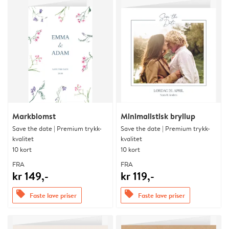
Markblomst
Minimalistisk bryllup
Save the date | Premium trykk-
Save the date | Premium trykk-
kvalitet
kvalitet
10 kort
10 kort
FRA
FRA
kr 149,-
kr 119,-
offers
offers
Faste lave priser
Faste lave priser