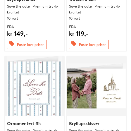
Save the date | Premium trykk-
Save the date | Premium trykk-
kvalitet
kvalitet
10 kort
10 kort
FRA
FRA
kr 149,-
kr 119,-
offers
offers
Faste lave priser
Faste lave priser
Ornamentert flis
Bryllupsskisser
Save the date | Premium trykk-
Save the date | Premium trykk-