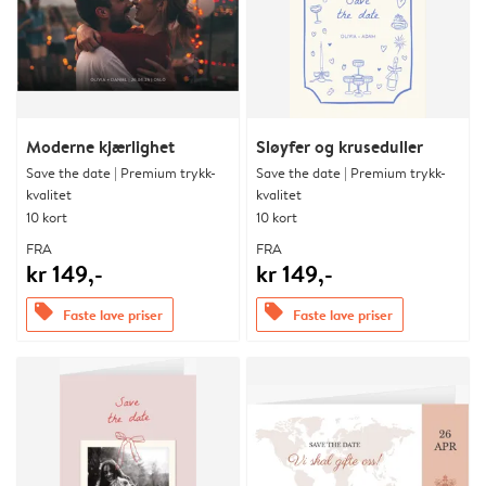
Moderne kjærlighet
Sløyfer og kruseduller
Save the date | Premium trykk-
Save the date | Premium trykk-
kvalitet
kvalitet
10 kort
10 kort
FRA
FRA
kr 149,-
kr 149,-
offers
offers
Faste lave priser
Faste lave priser