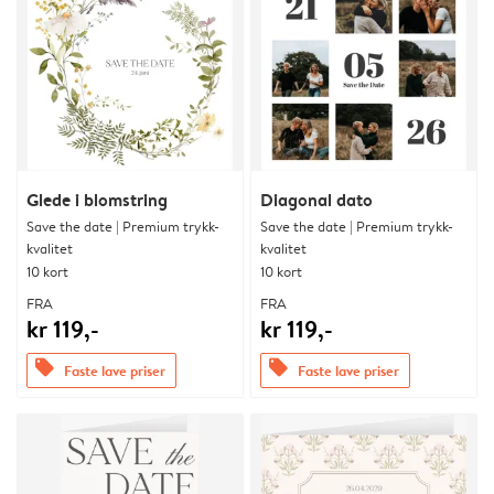
Glede i blomstring
Diagonal dato
Save the date | Premium trykk-
Save the date | Premium trykk-
kvalitet
kvalitet
10 kort
10 kort
FRA
FRA
kr 119,-
kr 119,-
offers
offers
Faste lave priser
Faste lave priser