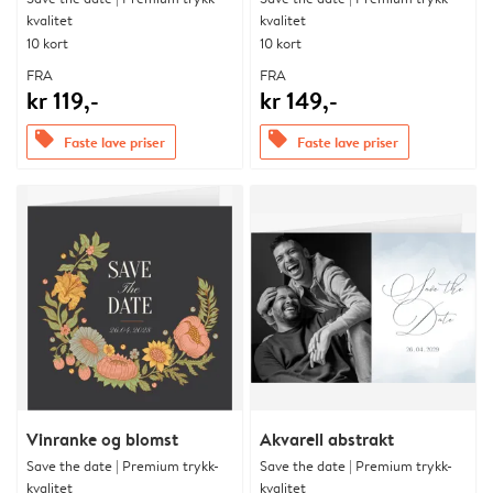
kvalitet
kvalitet
10 kort
10 kort
FRA
FRA
kr 119,-
kr 149,-
offers
offers
Faste lave priser
Faste lave priser
Vinranke og blomst
Akvarell abstrakt
Save the date | Premium trykk-
Save the date | Premium trykk-
kvalitet
kvalitet