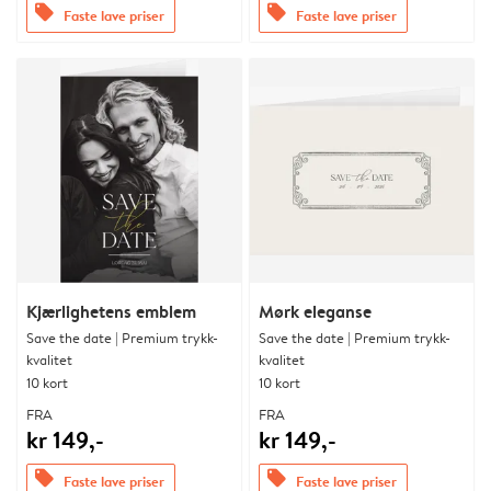
offers
offers
Faste lave priser
Faste lave priser
Kjærlighetens emblem
Mørk eleganse
Save the date | Premium trykk-
Save the date | Premium trykk-
kvalitet
kvalitet
10 kort
10 kort
FRA
FRA
kr 149,-
kr 149,-
offers
offers
Faste lave priser
Faste lave priser