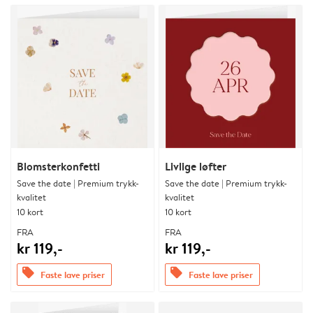
Blomsterkonfetti
Livlige løfter
Save the date | Premium trykk-
Save the date | Premium trykk-
kvalitet
kvalitet
10 kort
10 kort
FRA
FRA
kr 119,-
kr 119,-
offers
offers
Faste lave priser
Faste lave priser