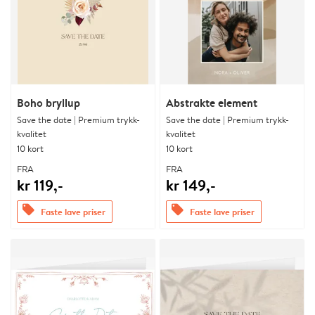
Boho bryllup
Abstrakte element
Save the date | Premium trykk-
Save the date | Premium trykk-
kvalitet
kvalitet
10 kort
10 kort
FRA
FRA
kr 119,-
kr 149,-
offers
offers
Faste lave priser
Faste lave priser