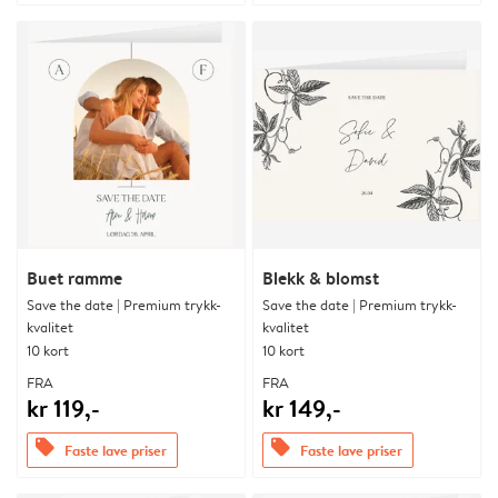
Buet ramme
Blekk & blomst
Save the date | Premium trykk-
Save the date | Premium trykk-
kvalitet
kvalitet
10 kort
10 kort
FRA
FRA
kr 119,-
kr 149,-
offers
offers
Faste lave priser
Faste lave priser