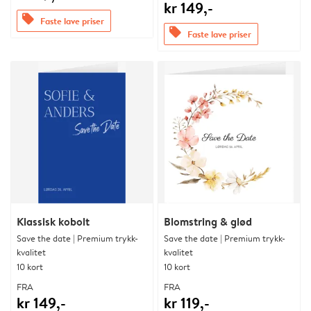
kr 149,-
offers
Faste lave priser
offers
Faste lave priser
Klassisk kobolt
Blomstring & glød
Save the date | Premium trykk-
Save the date | Premium trykk-
kvalitet
kvalitet
10 kort
10 kort
FRA
FRA
kr 149,-
kr 119,-