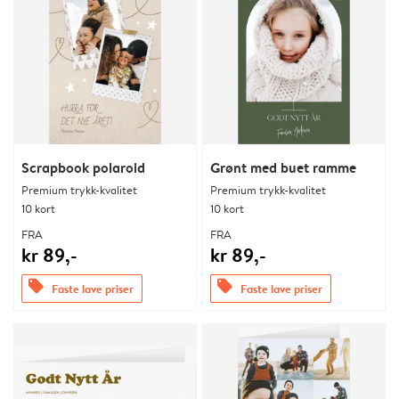
Scrapbook polaroid
Grønt med buet ramme
Premium trykk-kvalitet
Premium trykk-kvalitet
10 kort
10 kort
FRA
FRA
kr 89,-
kr 89,-
offers
offers
Faste lave priser
Faste lave priser