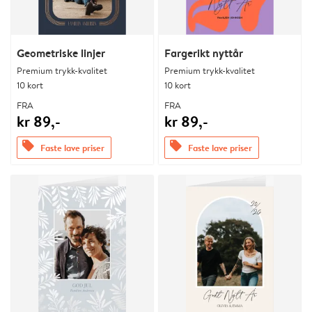
Geometriske linjer
Fargerikt nyttår
Premium trykk-kvalitet
Premium trykk-kvalitet
10 kort
10 kort
FRA
FRA
kr 89,-
kr 89,-
offers
offers
Faste lave priser
Faste lave priser