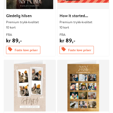
Gledelig hilsen
How it started...
Premium trykk-kvalitet
Premium trykk-kvalitet
10 kort
10 kort
FRA
FRA
kr 89,-
kr 89,-
offers
offers
Faste lave priser
Faste lave priser