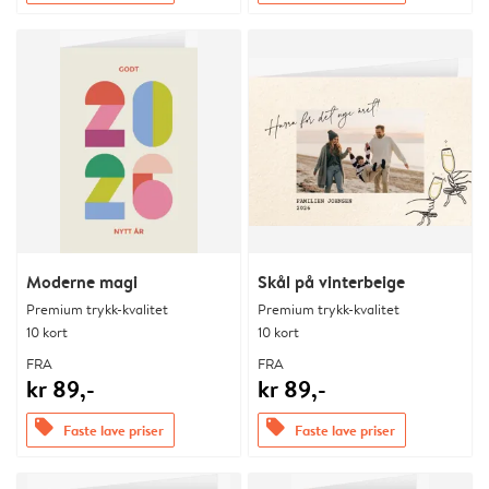
Moderne magi
Skål på vinterbeige
Premium trykk-kvalitet
Premium trykk-kvalitet
10 kort
10 kort
FRA
FRA
kr 89,-
kr 89,-
offers
offers
Faste lave priser
Faste lave priser