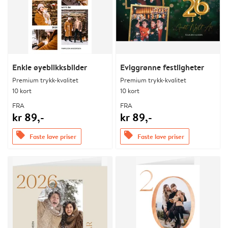
Enkle øyeblikksbilder
Eviggrønne festligheter
Premium trykk-kvalitet
Premium trykk-kvalitet
10 kort
10 kort
FRA
FRA
kr 89,-
kr 89,-
offers
offers
Faste lave priser
Faste lave priser