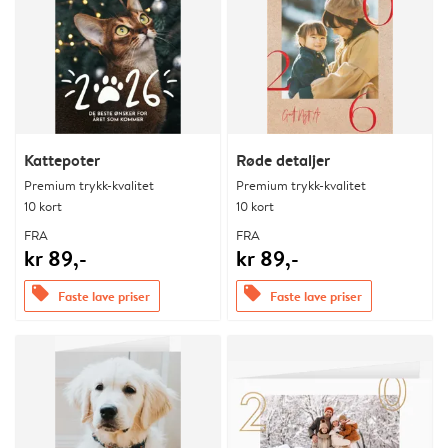
Kattepoter
Røde detaljer
Premium trykk-kvalitet
Premium trykk-kvalitet
10 kort
10 kort
FRA
FRA
kr 89,-
kr 89,-
offers
offers
Faste lave priser
Faste lave priser