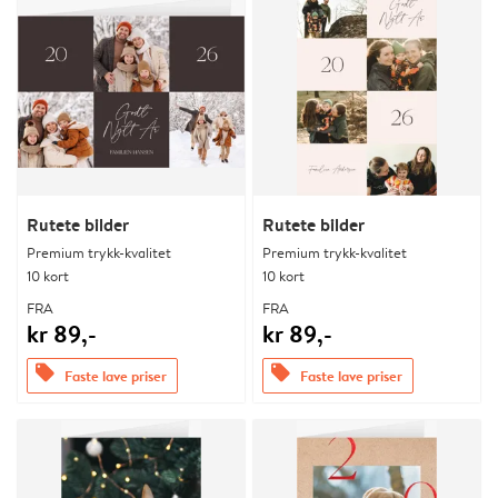
Rutete bilder
Rutete bilder
Premium trykk-kvalitet
Premium trykk-kvalitet
10 kort
10 kort
FRA
FRA
kr 89,-
kr 89,-
offers
offers
Faste lave priser
Faste lave priser