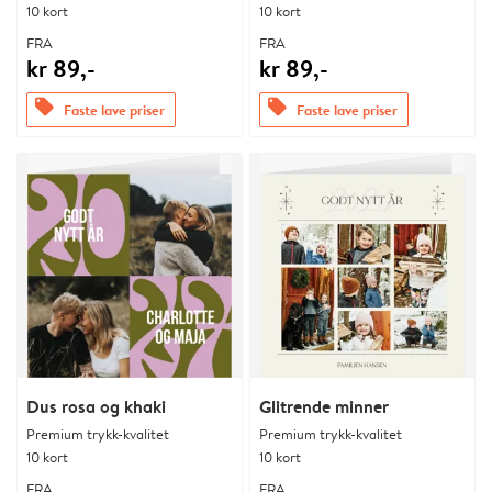
10 kort
10 kort
FRA
FRA
kr 89,-
kr 89,-
offers
offers
Faste lave priser
Faste lave priser
Dus rosa og khaki
Glitrende minner
Premium trykk-kvalitet
Premium trykk-kvalitet
10 kort
10 kort
FRA
FRA