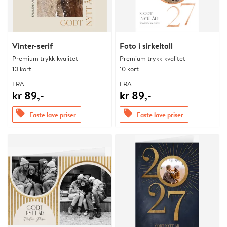
Vinter-serif
Foto i sirkeltall
Premium trykk-kvalitet
Premium trykk-kvalitet
10 kort
10 kort
FRA
FRA
kr 89,-
kr 89,-
offers
offers
Faste lave priser
Faste lave priser