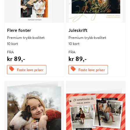
Flere fonter
Juleskrift
Premium trykk-kvalitet
Premium trykk-kvalitet
10 kort
10 kort
FRA
FRA
kr 89,-
kr 89,-
offers
offers
Faste lave priser
Faste lave priser