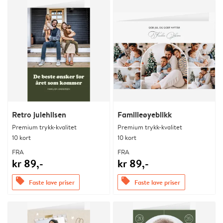
Retro julehilsen
Familieøyeblikk
Premium trykk-kvalitet
Premium trykk-kvalitet
10 kort
10 kort
FRA
FRA
kr 89,-
kr 89,-
offers
offers
Faste lave priser
Faste lave priser