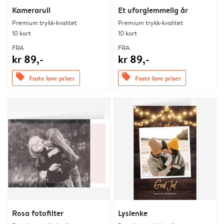
Kamerarull
Et uforglemmelig år
Premium trykk-kvalitet
Premium trykk-kvalitet
10 kort
10 kort
FRA
FRA
kr 89,-
kr 89,-
offers
offers
Faste lave priser
Faste lave priser
Rosa fotofilter
Lyslenke