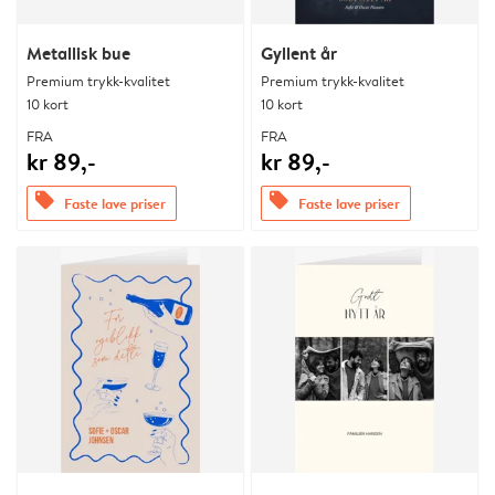
Metallisk bue
Gyllent år
Premium trykk-kvalitet
Premium trykk-kvalitet
10 kort
10 kort
FRA
FRA
kr 89,-
kr 89,-
offers
offers
Faste lave priser
Faste lave priser