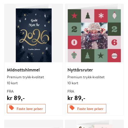
Midnattshimmel
Nyttårsruter
Premium trykk-kvalitet
Premium trykk-kvalitet
10 kort
10 kort
FRA
FRA
kr 89,-
kr 89,-
offers
offers
Faste lave priser
Faste lave priser