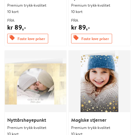
Premium trykk-kvalitet
Premium trykk-kvalitet
10 kort
10 kort
FRA
FRA
kr 89,-
kr 89,-
offers
offers
Faste lave priser
Faste lave priser
Nyttårshøyepunkt
Magiske stjerner
Premium trykk-kvalitet
Premium trykk-kvalitet
10 kort
10 kort