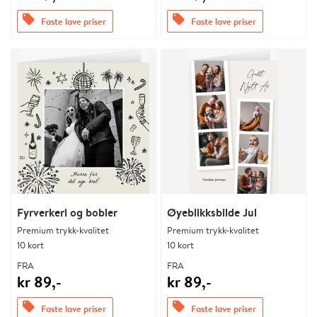
offers
offers
Faste lave priser
Faste lave priser
Fyrverkeri og bobler
Øyeblikksbilde Jul
Premium trykk-kvalitet
Premium trykk-kvalitet
10 kort
10 kort
FRA
FRA
kr 89,-
kr 89,-
offers
offers
Faste lave priser
Faste lave priser