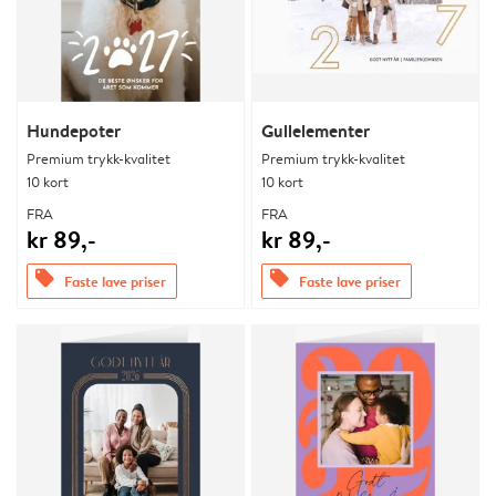
Hundepoter
Gullelementer
Premium trykk-kvalitet
Premium trykk-kvalitet
10 kort
10 kort
FRA
FRA
kr 89,-
kr 89,-
offers
offers
Faste lave priser
Faste lave priser