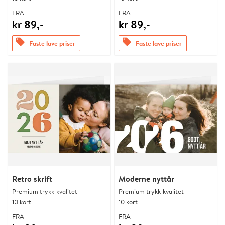
FRA
FRA
kr 89,-
kr 89,-
offers
offers
Faste lave priser
Faste lave priser
Retro skrift
Moderne nyttår
Premium trykk-kvalitet
Premium trykk-kvalitet
10 kort
10 kort
FRA
FRA