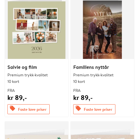
Salvie og film
Familiens nyttår
Premium trykk-kvalitet
Premium trykk-kvalitet
10 kort
10 kort
FRA
FRA
kr 89,-
kr 89,-
offers
offers
Faste lave priser
Faste lave priser