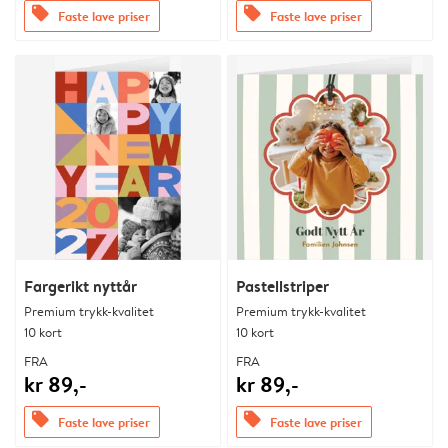
offers
offers
Faste lave priser
Faste lave priser
Fargerikt nyttår
Pastellstriper
Premium trykk-kvalitet
Premium trykk-kvalitet
10 kort
10 kort
FRA
FRA
kr 89,-
kr 89,-
offers
offers
Faste lave priser
Faste lave priser