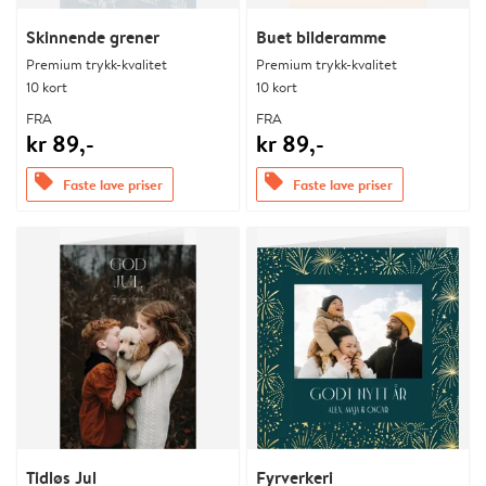
Skinnende grener
Buet bilderamme
Premium trykk-kvalitet
Premium trykk-kvalitet
10 kort
10 kort
FRA
FRA
kr 89,-
kr 89,-
offers
offers
Faste lave priser
Faste lave priser
Tidløs Jul
Fyrverkeri