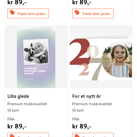
kr 89,-
kr 89,-
offers
offers
Faste lave priser
Faste lave priser
Lilla glede
For et nytt år
Premium trykk-kvalitet
Premium trykk-kvalitet
10 kort
10 kort
FRA
FRA
kr 89,-
kr 89,-
offers
offers