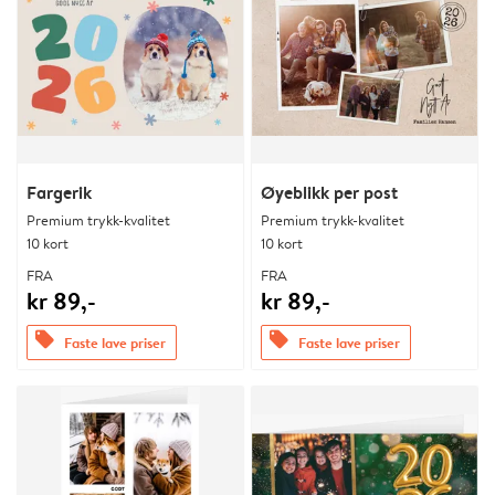
Fargerik
Øyeblikk per post
Premium trykk-kvalitet
Premium trykk-kvalitet
10 kort
10 kort
FRA
FRA
kr 89,-
kr 89,-
offers
offers
Faste lave priser
Faste lave priser