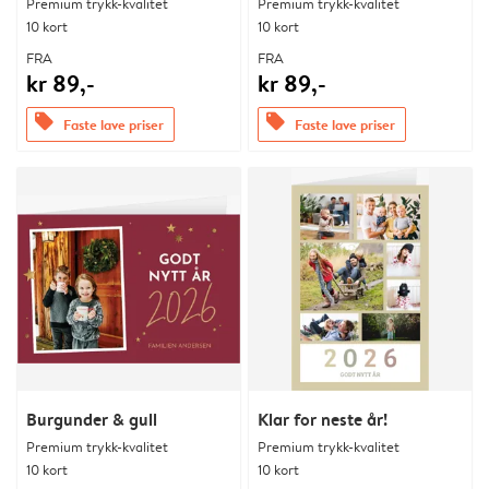
Premium trykk-kvalitet
Premium trykk-kvalitet
10 kort
10 kort
FRA
FRA
kr 89,-
kr 89,-
offers
offers
Faste lave priser
Faste lave priser
Burgunder & gull
Klar for neste år!
Premium trykk-kvalitet
Premium trykk-kvalitet
10 kort
10 kort