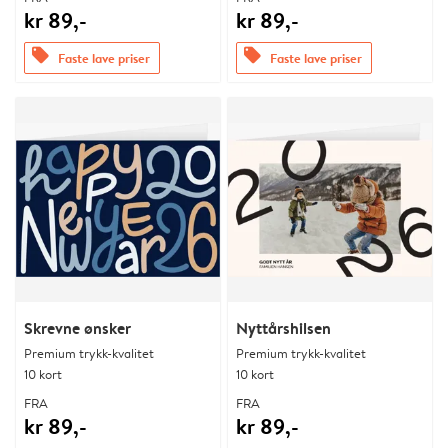
kr 89,-
kr 89,-
offers
offers
Faste lave priser
Faste lave priser
Skrevne ønsker
Nyttårshilsen
Premium trykk-kvalitet
Premium trykk-kvalitet
10 kort
10 kort
FRA
FRA
kr 89,-
kr 89,-