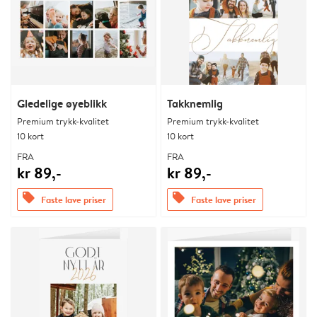
Gledelige øyeblikk
Takknemlig
Premium trykk-kvalitet
Premium trykk-kvalitet
10 kort
10 kort
FRA
FRA
kr 89,-
kr 89,-
offers
offers
Faste lave priser
Faste lave priser