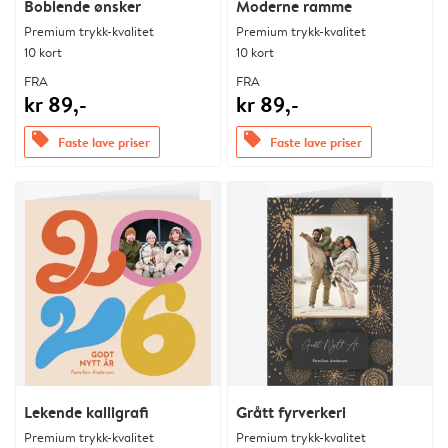
Boblende ønsker
Moderne ramme
Premium trykk-kvalitet
Premium trykk-kvalitet
10 kort
10 kort
FRA
FRA
kr 89,-
kr 89,-
offers
offers
Faste lave priser
Faste lave priser
Lekende kalligrafi
Grått fyrverkeri
Premium trykk-kvalitet
Premium trykk-kvalitet