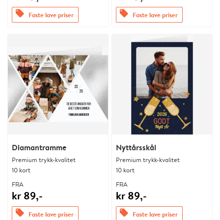
offers
offers
Faste lave priser
Faste lave priser
Diamantramme
Nyttårsskål
Premium trykk-kvalitet
Premium trykk-kvalitet
10 kort
10 kort
FRA
FRA
kr 89,-
kr 89,-
offers
offers
Faste lave priser
Faste lave priser