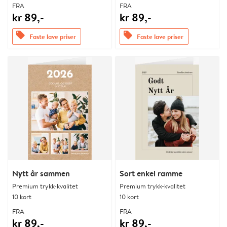
FRA
FRA
kr 89,-
kr 89,-
offers
offers
Faste lave priser
Faste lave priser
Nytt år sammen
Sort enkel ramme
Premium trykk-kvalitet
Premium trykk-kvalitet
10 kort
10 kort
FRA
FRA
kr 89,-
kr 89,-