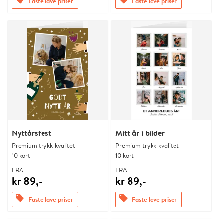
Faste lave priser
Faste lave priser
Nyttårsfest
Mitt år i bilder
Premium trykk-kvalitet
Premium trykk-kvalitet
10 kort
10 kort
FRA
FRA
kr 89,-
kr 89,-
offers
offers
Faste lave priser
Faste lave priser