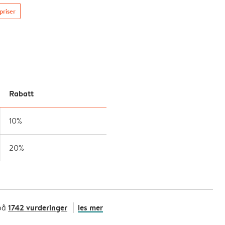
priser
Rabatt
10%
20%
1742 vurderinger
les mer
på