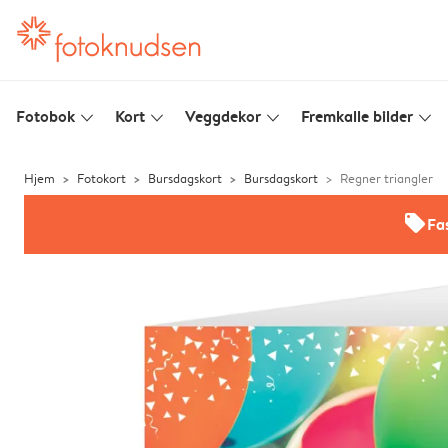
Fotobok
Kort
Veggdekor
Fremkalle bilder
slim_arrow_down
slim_arrow_down
slim_arrow_down
slim_arrow_down
Hjem
Fotokort
Bursdagskort
Bursdagskort
Regner triangler
offers
Fas