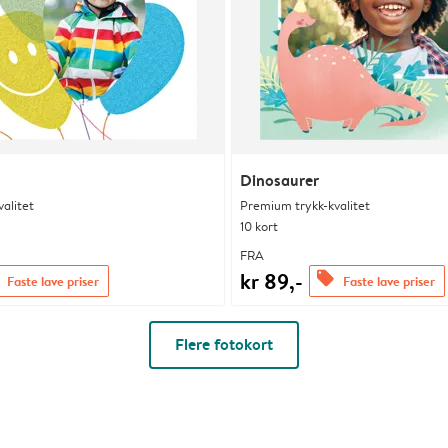
Dinosaurer
alitet
Premium trykk-kvalitet
10 kort
FRA
kr 89,-
offers
Faste lave priser
Faste lave priser
Flere fotokort