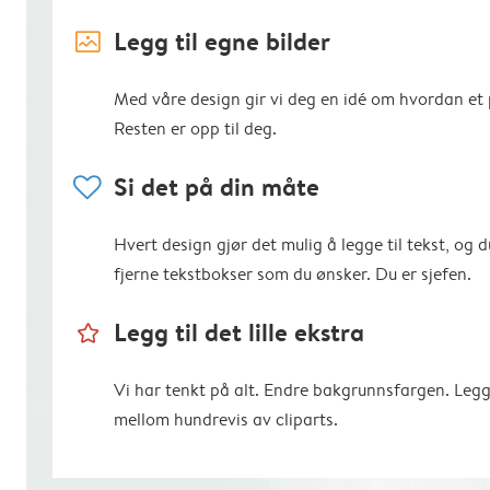
image_placeholder
Legg til egne bilder
Med våre design gir vi deg en idé om hvordan et p
Resten er opp til deg.
heart
Si det på din måte
Hvert design gjør det mulig å legge til tekst, og d
fjerne tekstbokser som du ønsker. Du er sjefen.
star_outline
Legg til det lille ekstra
Vi har tenkt på alt. Endre bakgrunnsfargen. Legg
mellom hundrevis av cliparts.