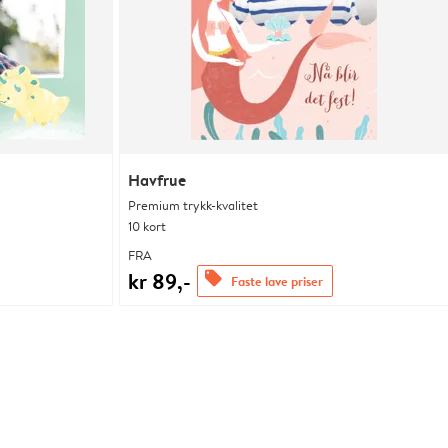
Havfrue
Premium trykk-kvalitet
10 kort
FRA
kr 89,-
offers
Faste lave priser