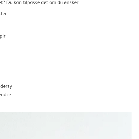
t? Du kan tilpasse det om du ønsker
tter
pir
ddersy
endre