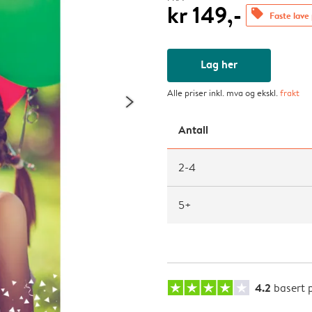
kr 149,-
offers
Faste lave 
Lag her
Alle priser inkl. mva og ekskl.
frakt
Antall
2-4
5+
4.2
basert 