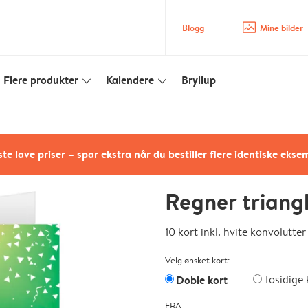
image_placeholder
Blogg
Mine bilder
Flere produkter
Kalendere
Bryllup
slim_arrow_down
slim_arrow_down
te lave priser – spar ekstra når du bestiller flere identiske ekse
Regner triang
10 kort inkl. hvite konvolutter
Velg ønsket kort:
Doble kort
Tosidige 
FRA