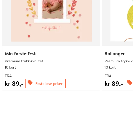
Min første fest
Ballonger
Premium trykk-kvalitet
Premium trykk-kv
10 kort
10 kort
FRA
FRA
kr 89,-
kr 89,-
offers
offers
Faste lave priser