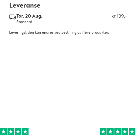
Leveranse
Tor. 20 Aug.
kr 139,-
delivery_standard_v2
Standard
Leveringstiden kan endres ved bestilling av flere produkter.