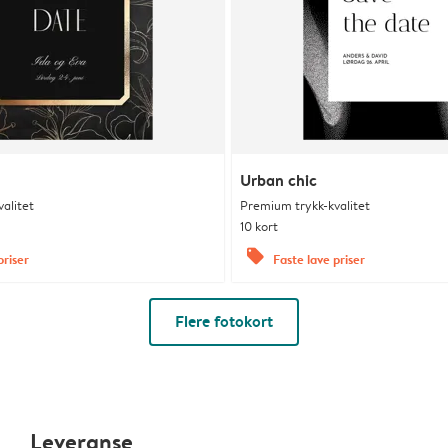
Urban chic
alitet
Premium trykk-kvalitet
10 kort
offers
priser
Faste lave priser
Flere fotokort
Leveranse