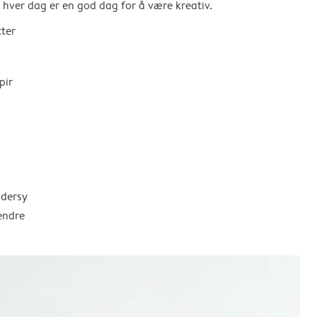
så hver dag er en god dag for å være kreativ.
tter
pir
ddersy
endre