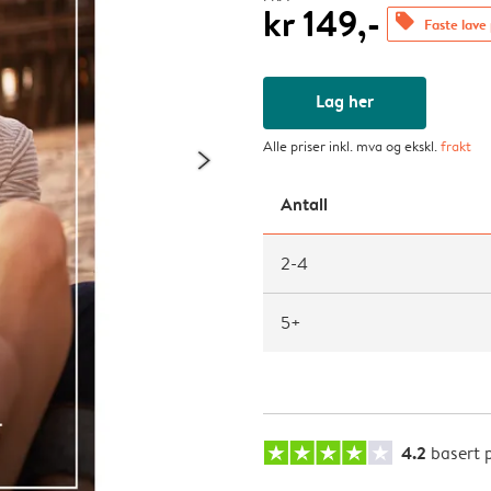
kr 149,-
offers
Faste lave 
Lag her
Alle priser inkl. mva og ekskl.
frakt
Antall
2-4
5+
4.2
basert 