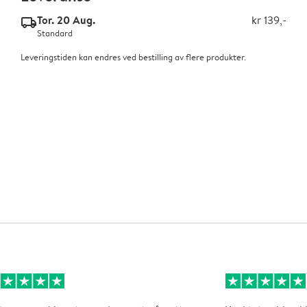
Tor. 20 Aug.
kr 139,-
delivery_standard_v2
Standard
Leveringstiden kan endres ved bestilling av flere produkter.