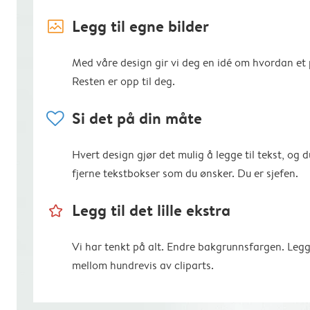
image_placeholder
Legg til egne bilder
Med våre design gir vi deg en idé om hvordan et p
Resten er opp til deg.
heart
Si det på din måte
Hvert design gjør det mulig å legge til tekst, og d
fjerne tekstbokser som du ønsker. Du er sjefen.
star_outline
Legg til det lille ekstra
Vi har tenkt på alt. Endre bakgrunnsfargen. Legg
mellom hundrevis av cliparts.