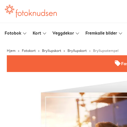
Fotobok
Kort
Veggdekor
Fremkalle bilder
slim_arrow_down
slim_arrow_down
slim_arrow_down
slim_arrow_down
Hjem
Fotokort
Bryllupskort
Bryllupskort
Bryllupsstempel
offers
Fas