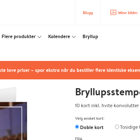
image_placeholder
Blogg
Mine bilder
Flere produkter
Kalendere
Bryllup
slim_arrow_down
slim_arrow_down
te lave priser – spar ekstra når du bestiller flere identiske ekse
Bryllupsstemp
10 kort inkl. hvite konvolutter
Velg ønsket kort:
Doble kort
Tosidige 
FRA