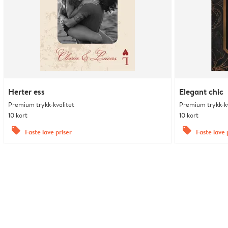
Herter ess
Elegant chic
Premium trykk-kvalitet
Premium trykk-kv
10 kort
10 kort
offers
offers
Faste lave priser
Faste lave 