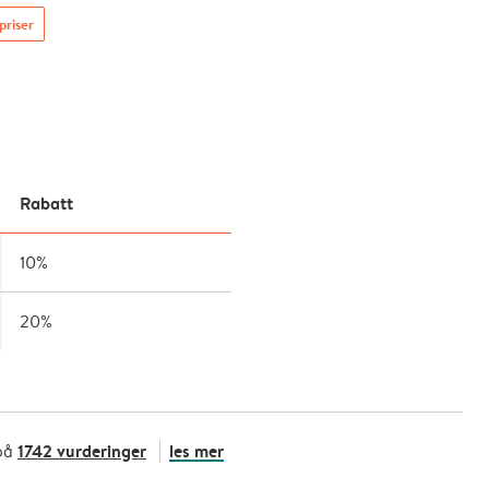
priser
Rabatt
10%
20%
1742 vurderinger
les mer
på