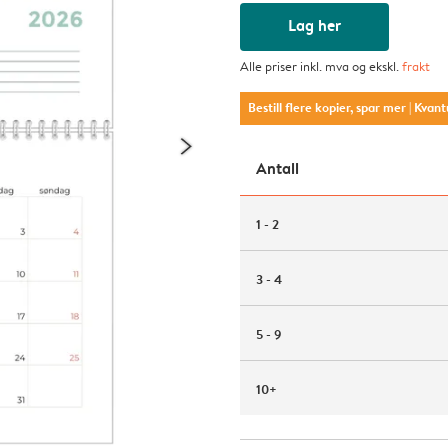
Lag her
Alle priser inkl. mva og ekskl.
frakt
Bestill flere kopier, spar mer
| Kvan
Antall
1 - 2
3 - 4
5 - 9
10+