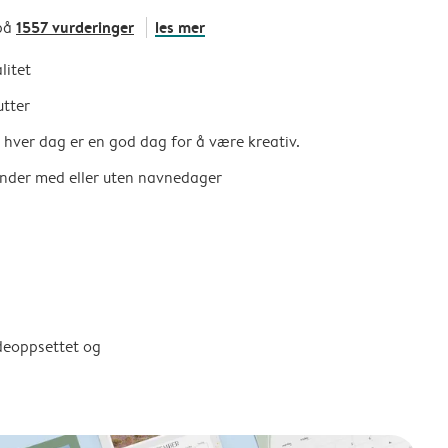
1557 vurderinger
les mer
på
litet
utter
så hver dag er en god dag for å være kreativ.
ender med eller uten navnedager
ldeoppsettet og