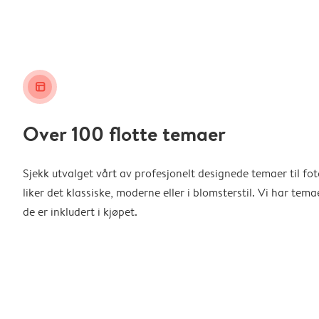
layout_alt
Over 100 flotte temaer
Sjekk utvalget vårt av profesjonelt designede temaer til f
liker det klassiske, moderne eller i blomsterstil. Vi har temae
de er inkludert i kjøpet.