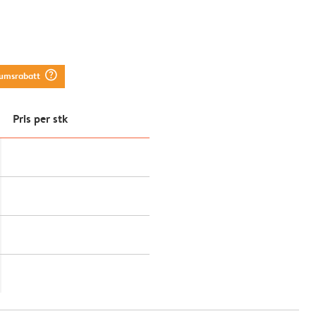
question_mark_circle
tumsrabatt
Pris per stk