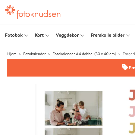
Fotobok
Kort
Veggdekor
Fremkalle bilder
slim_arrow_down
slim_arrow_down
slim_arrow_down
slim_arrow_down
Hjem
Fotokalender
Fotokalender A4 dobbel (30 x 40 cm)
Fargeri
offers
Fas