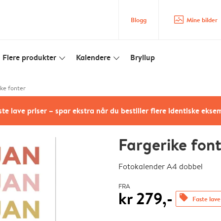
image_placeholder
Blogg
Mine bilder
Flere produkter
Kalendere
Bryllup
slim_arrow_down
slim_arrow_down
ke fonter
te lave priser – spar ekstra når du bestiller flere identiske ekse
Fargerike fon
Fotokalender A4 dobbel
FRA
kr 279,-
offers
Faste lave