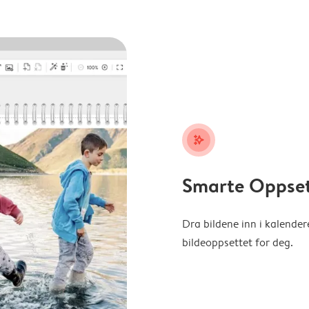
stars_plus
Smarte Oppse
Dra bildene inn i kalender
bildeoppsettet for deg.