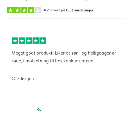
4.2
basert på
1557 vurderinger
Meget godt produkt. Liker at søn- og helligdager er
B
røde, i motsetning til hos konkurrentene.
A
Ole Jørgen
filled-pagination
outlined-paginatio
outlined-paginat
outlined-pagin
outlined-pag
outlined-p