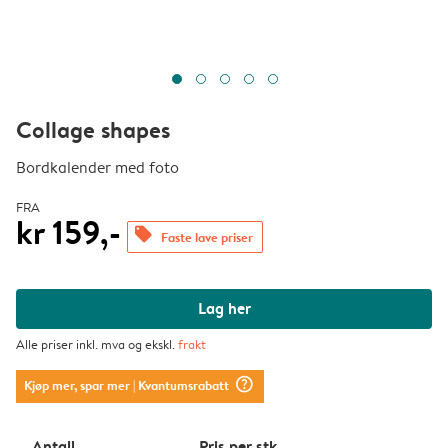
Collage shapes
Bordkalender med foto
FRA
kr 159,-
offers
Faste lave priser
Lag her
Alle priser inkl. mva og ekskl.
frakt
question_mark_circle
Kjøp mer, spar mer
| Kvantumsrabatt
Antall
Pris per stk