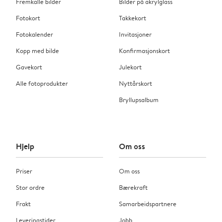
Fremkalle bilder
Bilder på akrylglass
Fotokort
Takkekort
Fotokalender
Invitasjoner
Kopp med bilde
Konfirmasjonskort
Gavekort
Julekort
Alle fotoprodukter
Nyttårskort
Bryllupsalbum
Hjelp
Om oss
Priser
Om oss
Stor ordre
Bærekraft
Frakt
Samarbeidspartnere
Leveringstider
Jobb