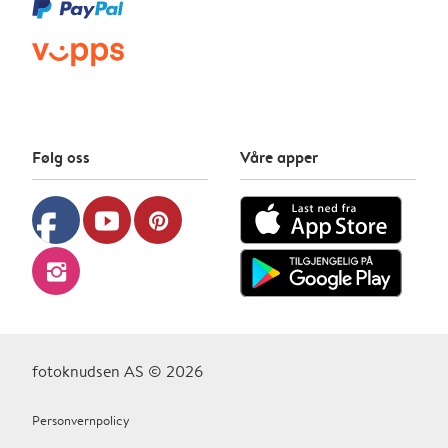
Følg oss
Våre apper
facebook
youtube
pinterest
instagram
fotoknudsen AS © 2026
Personvernpolicy