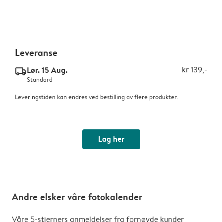
Leveranse
Lør. 15 Aug.
kr 139,-
delivery_standard_v2
Standard
Leveringstiden kan endres ved bestilling av flere produkter.
Lag her
Andre elsker våre fotokalender
Våre 5-stjerners anmeldelser fra fornøyde kunder