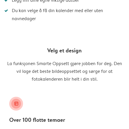
Legg inn dine egne viktige datoer
Du kan velge å få din kalender med eller uten
navnedager
Velg et design
La funksjonen Smarte Oppsett gjøre jobben for deg. Den
vil lage det beste bildeoppsettet og sørge for at
fotokalenderen blir helt i din stil.
layout_alt
Over 100 flotte temaer