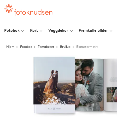
Fotobok
Kort
Veggdekor
Fremkalle bilder
slim_arrow_down
slim_arrow_down
slim_arrow_down
slim_arrow_down
Hjem
Fotobok
Temabøker
Bryllup
Blomstermotiv