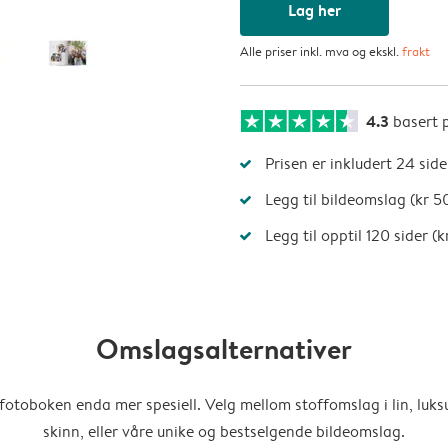
Lag her
Alle priser inkl. mva og ekskl.
frakt
4.3
basert 
Prisen er inkludert 24 side
Legg til bildeomslag (kr 50
Legg til opptil 120 sider (k
Omslagsalternativer
fotoboken enda mer spesiell. Velg mellom stoffomslag i lin, luks
skinn, eller våre unike og bestselgende bildeomslag.