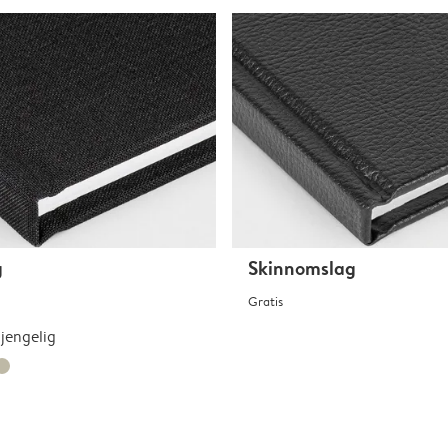
g
Skinnomslag
Gratis
gjengelig