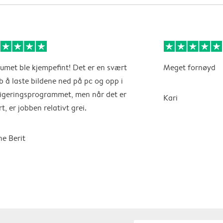
umet ble kjempefint! Det er en svært
Meget fornøyd
b å laste bildene ned på pc og opp i
igeringsprogrammet, men når det er
Kari
rt, er jobben relativt grei.
e Berit