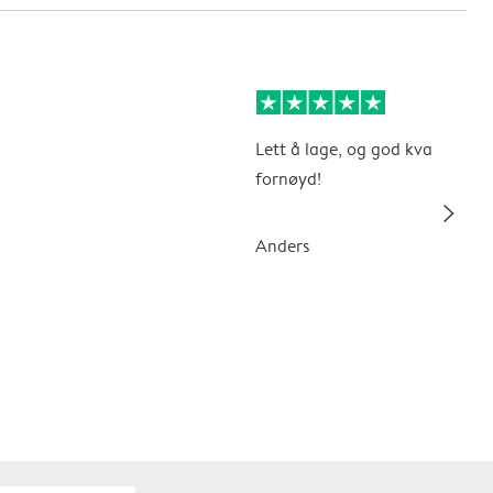
Lett å lage, og god kvalitet. Ve
fornøyd!
slim_arrow_right
Anders