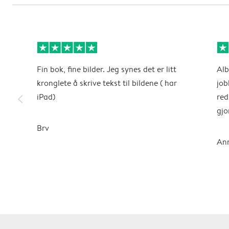
Fin bok, fine bilder. Jeg synes det er litt
Alb
kronglete å skrive tekst til bildene ( har
job
slim_arrow_left
iPad)
red
gjo
Brv
Ann