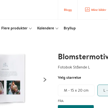
image_placeholder
Blogg
Mine bilder
Flere produkter
Kalendere
Bryllup
slim_arrow_down
slim_arrow_down
Blomstermoti
Fotobok Stående L
Velg størrelse
M - 15 x 20 cm
L 
FRA