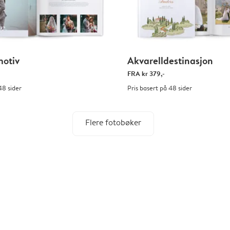
motiv
Akvarelldestinasjon
FRA
kr 379,-
48 sider
Pris basert på 48 sider
Flere fotobøker