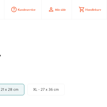
question_mark_circle
profile
shopping_cart
Kundeservice
Min side
Handlekurv
v
- 21 x 28 cm
XL - 27 x 36 cm