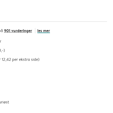
901 vurderinger
les mer
på
r
,-)
r 12,42 per ekstra side)
uriøst