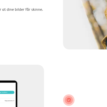
 at dine bilder får skinne.
clock_check