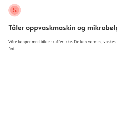
night
Tåler oppvaskmaskin og mikrobø
Våre kopper med bilde skuffer ikke. De kan varmes, vaskes o
fint.