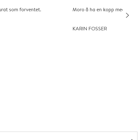
urat som forventet.
Moro å ha en kopp med favorit
slim_arrow_right
KARIN FOSSER