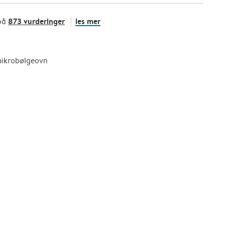
873 vurderinger
les mer
på
mikrobølgeovn