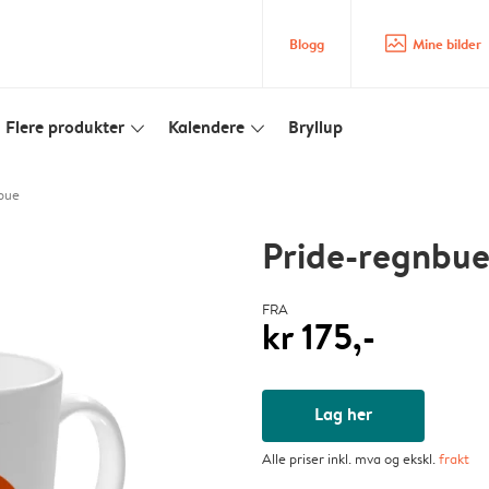
image_placeholder
Blogg
Mine bilder
Flere produkter
Kalendere
Bryllup
slim_arrow_down
slim_arrow_down
bue
Pride-regnbu
FRA
kr 175,-
Lag her
Alle priser inkl. mva og ekskl.
frakt