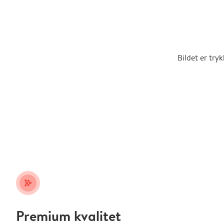
Bildet er try
stars_plus
Premium kvalitet