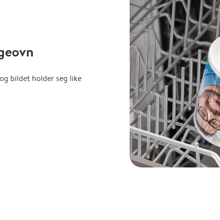
lgeovn
g bildet holder seg like