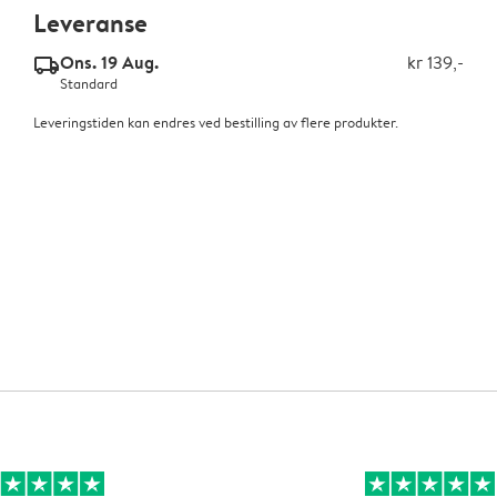
Leveranse
Ons. 19 Aug.
kr 139,-
delivery_standard_v2
Standard
Leveringstiden kan endres ved bestilling av flere produkter.