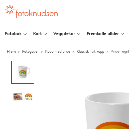
Fotobok
Kort
Veggdekor
Fremkalle bilder
slim_arrow_down
slim_arrow_down
slim_arrow_down
slim_arrow_down
Hjem
Fotogaver
Kopp med bilde
Klassisk hvit kopp
Pride-regn