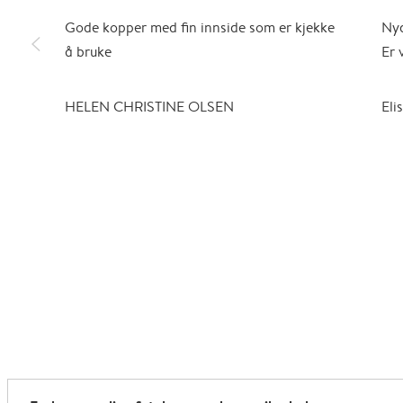
Gode kopper med fin innside som er kjekke
Nyd
slim_arrow_left
å bruke
Er 
HELEN CHRISTINE OLSEN
Eli