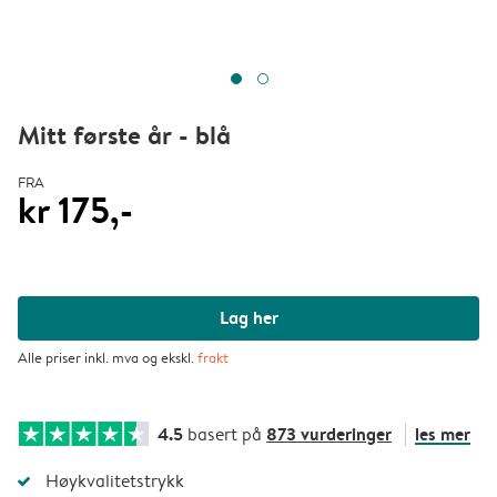
Mitt første år - blå
FRA
kr 175,-
Lag her
Alle priser inkl. mva og ekskl.
frakt
4.5
873 vurderinger
les mer
basert på
Høykvalitetstrykk