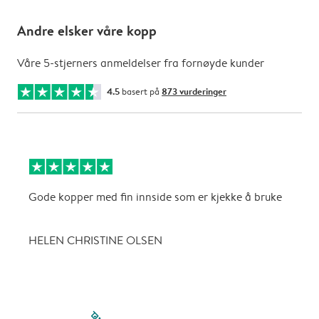
Andre elsker våre kopp
Våre 5-stjerners anmeldelser fra fornøyde kunder
4.5
basert på
873 vurderinger
Gode kopper med fin innside som er kjekke å bruke
N
f
HELEN CHRISTINE OLSEN
E
filled-pagination
outlined-paginatio
outlined-paginat
outlined-pagin
outlined-pag
outlined-p