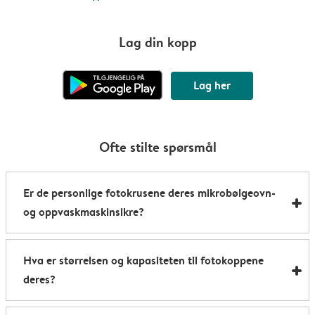
Lag din kopp
Lag her
Ofte stilte spørsmål
Er de personlige fotokrusene deres mikrobølgeovn-
og oppvaskmaskinsikre?
De tilpassede krusene våre er både mikrobølgeovn- og
Hva er størrelsen og kapasiteten til fotokoppene
oppvaskmaskinsikre. Det eneste unntaket er de
deres?
varmefølsomme krusene våre, som er
mikrobølgeovnsikre, men som bør vaskes for hånd for
Koppene våre er 8,2 x 9,5 cm og rommer opptil 285