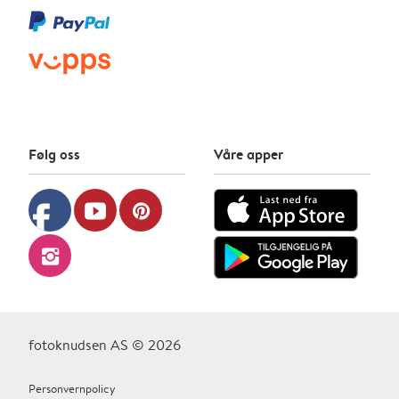
Følg oss
Våre apper
facebook
youtube
pinterest
instagram
fotoknudsen AS © 2026
Personvernpolicy