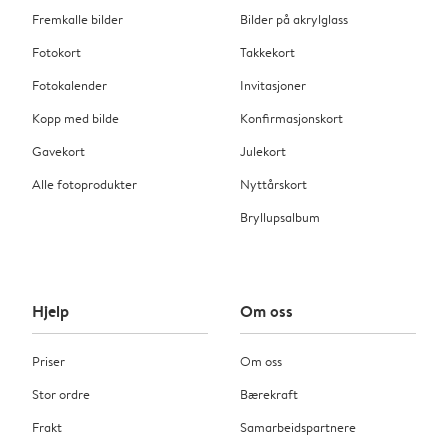
Fremkalle bilder
Bilder på akrylglass
Fotokort
Takkekort
Fotokalender
Invitasjoner
Kopp med bilde
Konfirmasjonskort
Gavekort
Julekort
Alle fotoprodukter
Nyttårskort
Bryllupsalbum
Hjelp
Om oss
Priser
Om oss
Stor ordre
Bærekraft
Frakt
Samarbeidspartnere