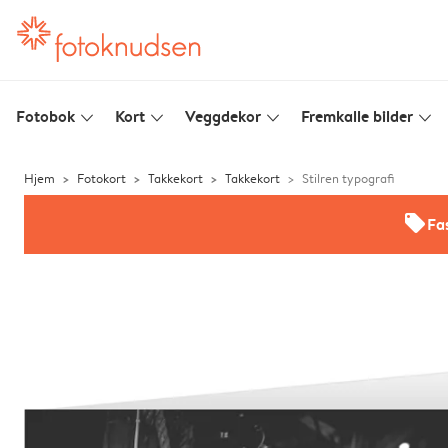
Fotobok
Kort
Veggdekor
Fremkalle bilder
slim_arrow_down
slim_arrow_down
slim_arrow_down
slim_arrow_down
Hjem
Fotokort
Takkekort
Takkekort
Stilren typografi
offers
Fas