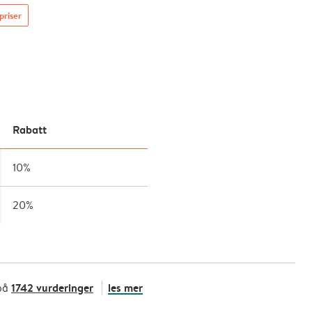
priser
Rabatt
10%
20%
1742 vurderinger
les mer
på