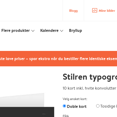
image_placeholder
Blogg
Mine bilder
Flere produkter
Kalendere
Bryllup
slim_arrow_down
slim_arrow_down
te lave priser – spar ekstra når du bestiller flere identiske ekse
Stilren typogr
10 kort inkl. hvite konvolutter
Velg ønsket kort:
Doble kort
Tosidige 
FRA