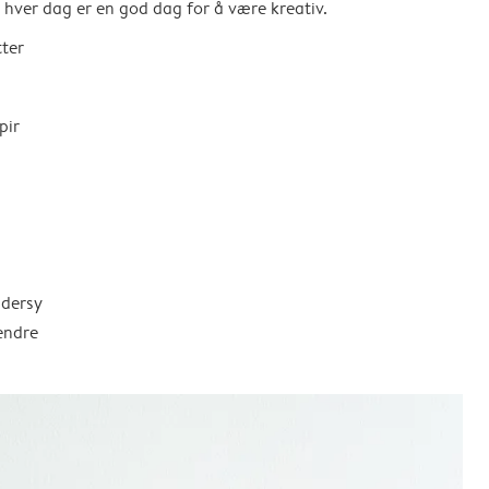
så hver dag er en god dag for å være kreativ.
tter
pir
ddersy
endre