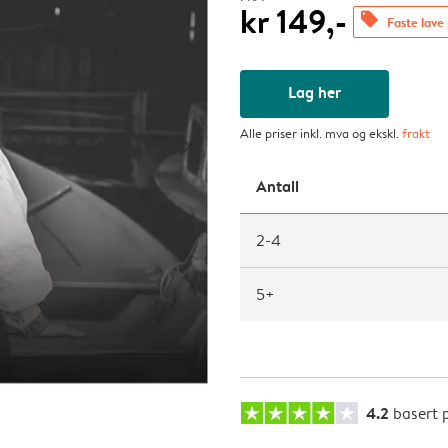
kr 149,-
offers
Faste lave 
Lag her
Alle priser inkl. mva og ekskl.
frakt
Antall
2-4
5+
4.2
basert 