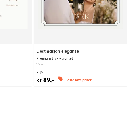
Destinasjon eleganse
Premium trykk-kvalitet
10 kort
FRA
kr 89,-
offers
Faste lave priser