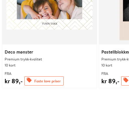
Deco mønster
Pastellblokke
Premium trykk-kvalitet
Premium trykk-kv
10 kort
10 kort
FRA
FRA
kr 89,-
kr 89,-
offers
offers
Faste lave priser