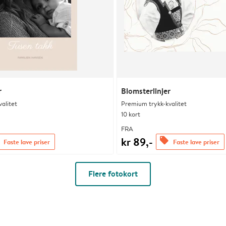
r
Blomsterlinjer
alitet
Premium trykk-kvalitet
10 kort
FRA
kr 89,-
offers
Faste lave priser
Faste lave priser
Flere fotokort