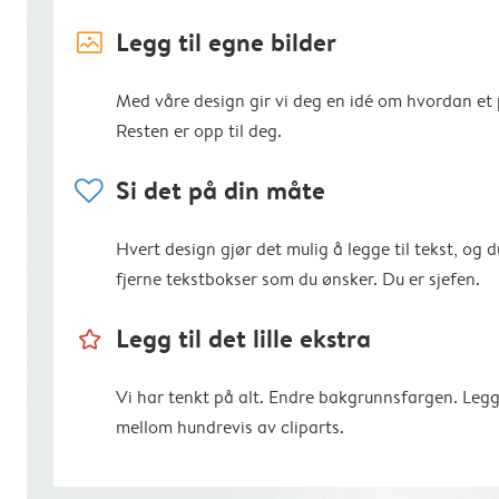
image_placeholder
Legg til egne bilder
Med våre design gir vi deg en idé om hvordan et p
Resten er opp til deg.
heart
Si det på din måte
Hvert design gjør det mulig å legge til tekst, og d
fjerne tekstbokser som du ønsker. Du er sjefen.
star_outline
Legg til det lille ekstra
Vi har tenkt på alt. Endre bakgrunnsfargen. Legg
mellom hundrevis av cliparts.