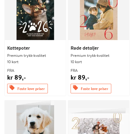
Kattepoter
Røde detaljer
Premium trykk-kvalitet
Premium trykk-kvalitet
10 kort
10 kort
FRA
FRA
kr 89,-
kr 89,-
offers
offers
Faste lave priser
Faste lave priser