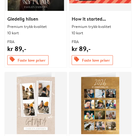
Gledelig hilsen
How it started...
Premium trykk-kvalitet
Premium trykk-kvalitet
10 kort
10 kort
FRA
FRA
kr 89,-
kr 89,-
offers
offers
Faste lave priser
Faste lave priser