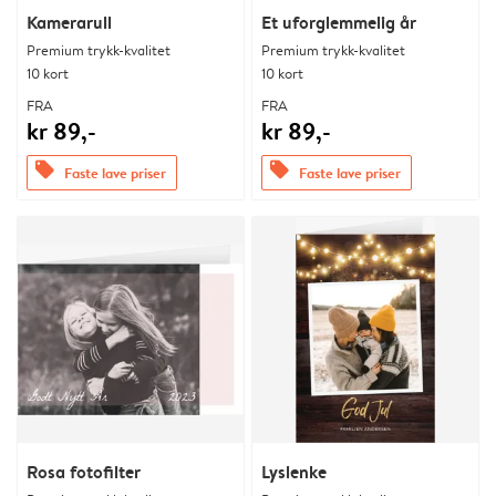
Kamerarull
Et uforglemmelig år
Premium trykk-kvalitet
Premium trykk-kvalitet
10 kort
10 kort
FRA
FRA
kr 89,-
kr 89,-
offers
offers
Faste lave priser
Faste lave priser
Rosa fotofilter
Lyslenke