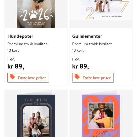
Hundepoter
Gullelementer
Premium trykk-kvalitet
Premium trykk-kvalitet
10 kort
10 kort
FRA
FRA
kr 89,-
kr 89,-
offers
offers
Faste lave priser
Faste lave priser