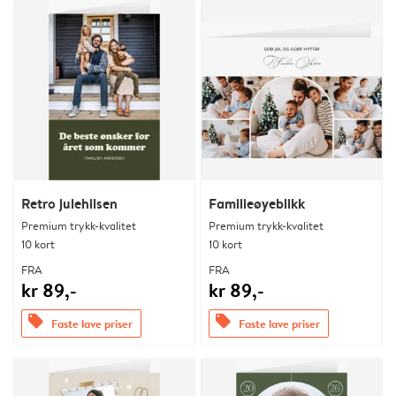
Retro julehilsen
Familieøyeblikk
Premium trykk-kvalitet
Premium trykk-kvalitet
10 kort
10 kort
FRA
FRA
kr 89,-
kr 89,-
offers
offers
Faste lave priser
Faste lave priser