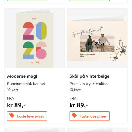
Moderne magi
Skål på vinterbeige
Premium trykk-kvalitet
Premium trykk-kvalitet
10 kort
10 kort
FRA
FRA
kr 89,-
kr 89,-
offers
offers
Faste lave priser
Faste lave priser