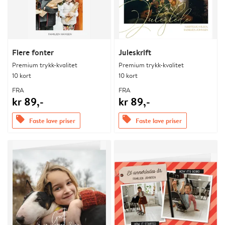
Flere fonter
Juleskrift
Premium trykk-kvalitet
Premium trykk-kvalitet
10 kort
10 kort
FRA
FRA
kr 89,-
kr 89,-
offers
offers
Faste lave priser
Faste lave priser