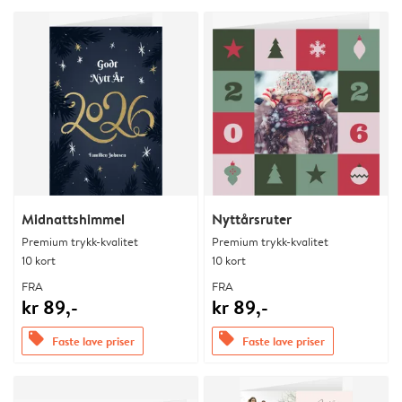
Midnattshimmel
Nyttårsruter
Premium trykk-kvalitet
Premium trykk-kvalitet
10 kort
10 kort
FRA
FRA
kr 89,-
kr 89,-
offers
offers
Faste lave priser
Faste lave priser