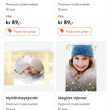
Premium trykk-kvalitet
Premium trykk-kvalitet
10 kort
10 kort
FRA
FRA
kr 89,-
kr 89,-
offers
offers
Faste lave priser
Faste lave priser
Nyttårshøyepunkt
Magiske stjerner
Premium trykk-kvalitet
Premium trykk-kvalitet
10 kort
10 kort