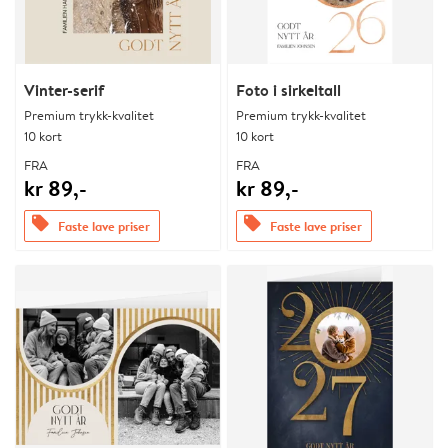
Vinter-serif
Foto i sirkeltall
Premium trykk-kvalitet
Premium trykk-kvalitet
10 kort
10 kort
FRA
FRA
kr 89,-
kr 89,-
offers
offers
Faste lave priser
Faste lave priser