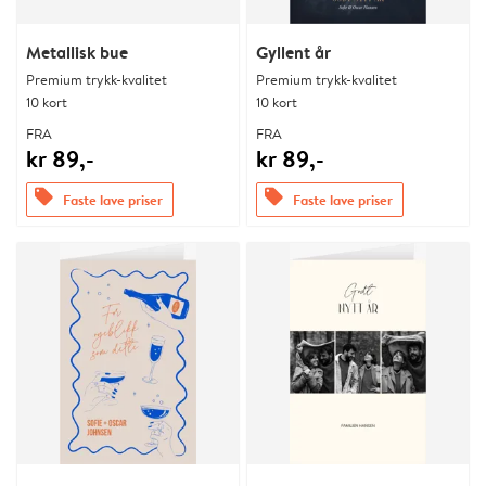
Metallisk bue
Gyllent år
Premium trykk-kvalitet
Premium trykk-kvalitet
10 kort
10 kort
FRA
FRA
kr 89,-
kr 89,-
offers
offers
Faste lave priser
Faste lave priser