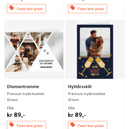
offers
offers
Faste lave priser
Faste lave priser
Diamantramme
Nyttårsskål
Premium trykk-kvalitet
Premium trykk-kvalitet
10 kort
10 kort
FRA
FRA
kr 89,-
kr 89,-
offers
offers
Faste lave priser
Faste lave priser