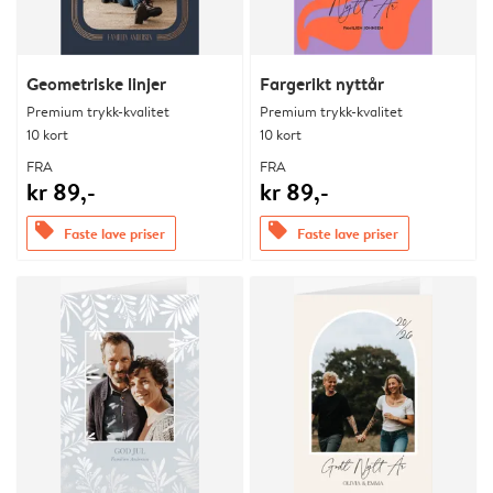
Geometriske linjer
Fargerikt nyttår
Premium trykk-kvalitet
Premium trykk-kvalitet
10 kort
10 kort
FRA
FRA
kr 89,-
kr 89,-
offers
offers
Faste lave priser
Faste lave priser