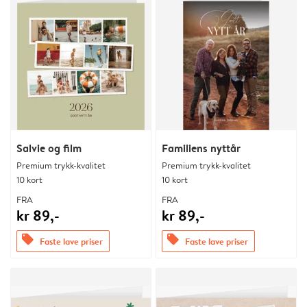
Salvie og film
Familiens nyttår
Premium trykk-kvalitet
Premium trykk-kvalitet
10 kort
10 kort
FRA
FRA
kr 89,-
kr 89,-
offers
offers
Faste lave priser
Faste lave priser