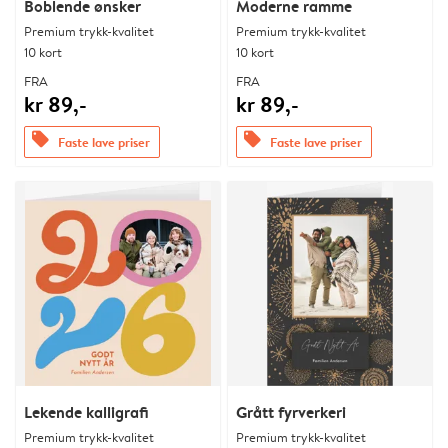
Boblende ønsker
Moderne ramme
Premium trykk-kvalitet
Premium trykk-kvalitet
10 kort
10 kort
FRA
FRA
kr 89,-
kr 89,-
offers
offers
Faste lave priser
Faste lave priser
Lekende kalligrafi
Grått fyrverkeri
Premium trykk-kvalitet
Premium trykk-kvalitet