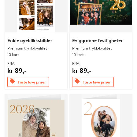
Enkle øyeblikksbilder
Eviggrønne festligheter
Premium trykk-kvalitet
Premium trykk-kvalitet
10 kort
10 kort
FRA
FRA
kr 89,-
kr 89,-
offers
offers
Faste lave priser
Faste lave priser