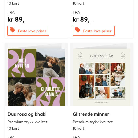
10 kort
10 kort
FRA
FRA
kr 89,-
kr 89,-
offers
offers
Faste lave priser
Faste lave priser
Dus rosa og khaki
Glitrende minner
Premium trykk-kvalitet
Premium trykk-kvalitet
10 kort
10 kort
FRA
FRA