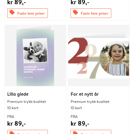
kr 89,-
kr 89,-
offers
offers
Faste lave priser
Faste lave priser
Lilla glede
For et nytt år
Premium trykk-kvalitet
Premium trykk-kvalitet
10 kort
10 kort
FRA
FRA
kr 89,-
kr 89,-
offers
offers