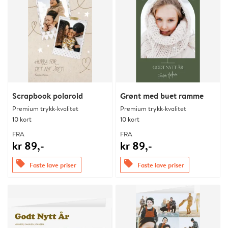
Scrapbook polaroid
Grønt med buet ramme
Premium trykk-kvalitet
Premium trykk-kvalitet
10 kort
10 kort
FRA
FRA
kr 89,-
kr 89,-
offers
offers
Faste lave priser
Faste lave priser