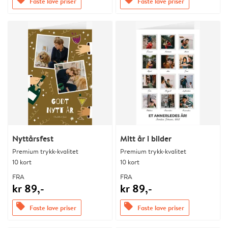
Faste lave priser
Faste lave priser
Nyttårsfest
Mitt år i bilder
Premium trykk-kvalitet
Premium trykk-kvalitet
10 kort
10 kort
FRA
FRA
kr 89,-
kr 89,-
offers
offers
Faste lave priser
Faste lave priser