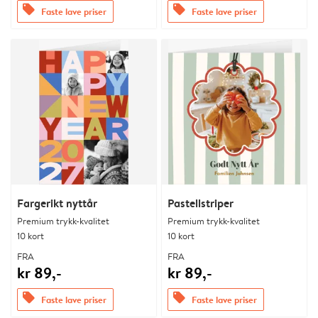
offers
offers
Faste lave priser
Faste lave priser
Fargerikt nyttår
Pastellstriper
Premium trykk-kvalitet
Premium trykk-kvalitet
10 kort
10 kort
FRA
FRA
kr 89,-
kr 89,-
offers
offers
Faste lave priser
Faste lave priser