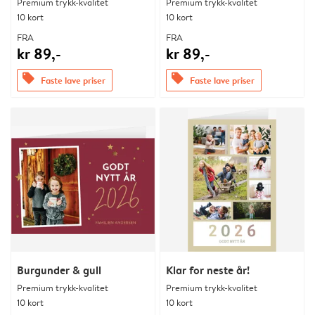
Premium trykk-kvalitet
Premium trykk-kvalitet
10 kort
10 kort
FRA
FRA
kr 89,-
kr 89,-
offers
offers
Faste lave priser
Faste lave priser
Burgunder & gull
Klar for neste år!
Premium trykk-kvalitet
Premium trykk-kvalitet
10 kort
10 kort