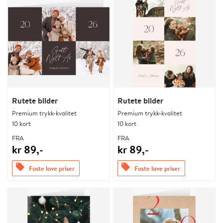
Rutete bilder
Rutete bilder
Premium trykk-kvalitet
Premium trykk-kvalitet
10 kort
10 kort
FRA
FRA
kr 89,-
kr 89,-
offers
offers
Faste lave priser
Faste lave priser