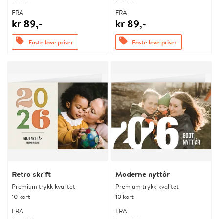
FRA
FRA
kr 89,-
kr 89,-
offers
offers
Faste lave priser
Faste lave priser
Retro skrift
Moderne nyttår
Premium trykk-kvalitet
Premium trykk-kvalitet
10 kort
10 kort
FRA
FRA