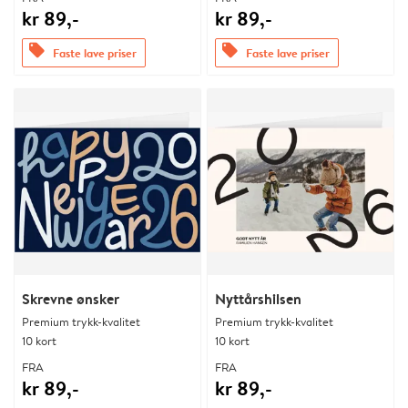
kr 89,-
kr 89,-
offers
offers
Faste lave priser
Faste lave priser
Skrevne ønsker
Nyttårshilsen
Premium trykk-kvalitet
Premium trykk-kvalitet
10 kort
10 kort
FRA
FRA
kr 89,-
kr 89,-