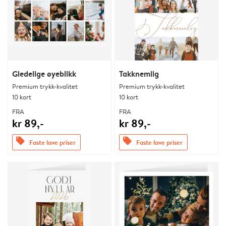
Gledelige øyeblikk
Takknemlig
Premium trykk-kvalitet
Premium trykk-kvalitet
10 kort
10 kort
FRA
FRA
kr 89,-
kr 89,-
offers
offers
Faste lave priser
Faste lave priser