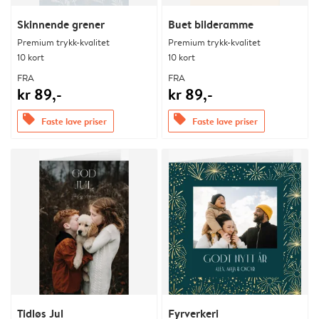
Skinnende grener
Buet bilderamme
Premium trykk-kvalitet
Premium trykk-kvalitet
10 kort
10 kort
FRA
FRA
kr 89,-
kr 89,-
offers
offers
Faste lave priser
Faste lave priser
Tidløs Jul
Fyrverkeri