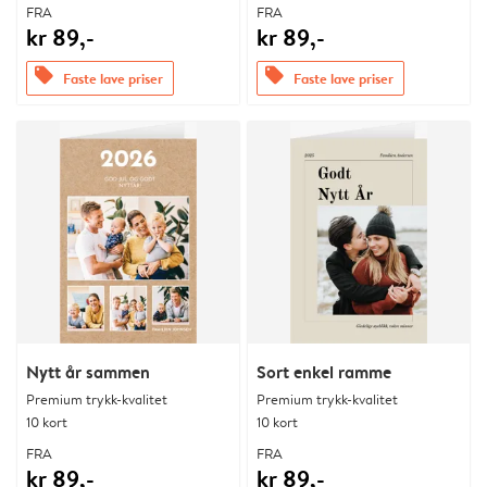
FRA
FRA
kr 89,-
kr 89,-
offers
offers
Faste lave priser
Faste lave priser
Nytt år sammen
Sort enkel ramme
Premium trykk-kvalitet
Premium trykk-kvalitet
10 kort
10 kort
FRA
FRA
kr 89,-
kr 89,-