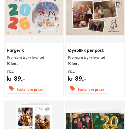
Fargerik
Øyeblikk per post
Premium trykk-kvalitet
Premium trykk-kvalitet
10 kort
10 kort
FRA
FRA
kr 89,-
kr 89,-
offers
offers
Faste lave priser
Faste lave priser