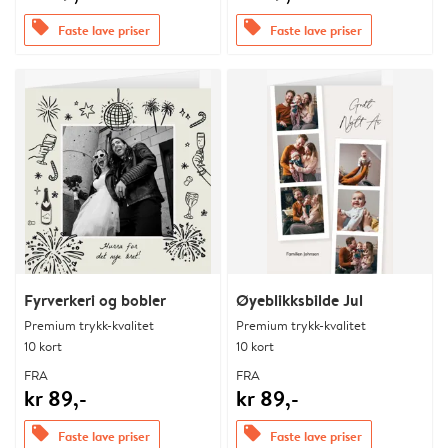
offers
offers
Faste lave priser
Faste lave priser
Fyrverkeri og bobler
Øyeblikksbilde Jul
Premium trykk-kvalitet
Premium trykk-kvalitet
10 kort
10 kort
FRA
FRA
kr 89,-
kr 89,-
offers
offers
Faste lave priser
Faste lave priser