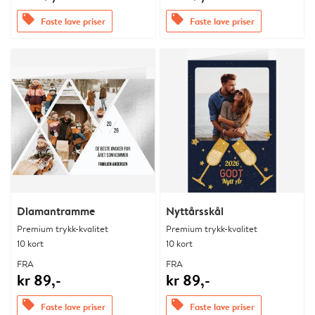
offers
offers
Faste lave priser
Faste lave priser
Diamantramme
Nyttårsskål
Premium trykk-kvalitet
Premium trykk-kvalitet
10 kort
10 kort
FRA
FRA
kr 89,-
kr 89,-
offers
offers
Faste lave priser
Faste lave priser