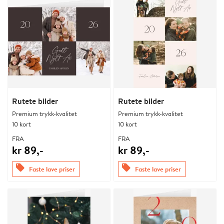
Rutete bilder
Rutete bilder
Premium trykk-kvalitet
Premium trykk-kvalitet
10 kort
10 kort
FRA
FRA
kr 89,-
kr 89,-
offers
offers
Faste lave priser
Faste lave priser