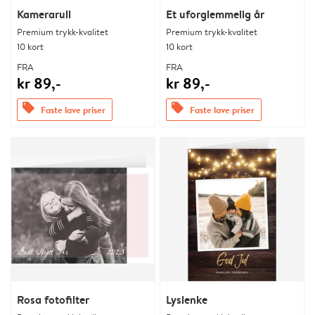
Kamerarull
Et uforglemmelig år
Premium trykk-kvalitet
Premium trykk-kvalitet
10 kort
10 kort
FRA
FRA
kr 89,-
kr 89,-
offers
offers
Faste lave priser
Faste lave priser
Rosa fotofilter
Lyslenke