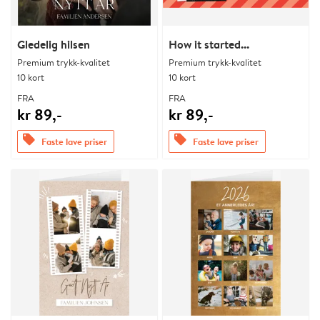
Gledelig hilsen
How it started...
Premium trykk-kvalitet
Premium trykk-kvalitet
10 kort
10 kort
FRA
FRA
kr 89,-
kr 89,-
offers
offers
Faste lave priser
Faste lave priser