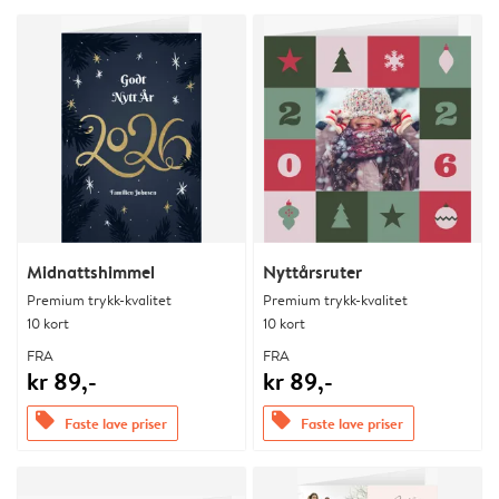
Midnattshimmel
Nyttårsruter
Premium trykk-kvalitet
Premium trykk-kvalitet
10 kort
10 kort
FRA
FRA
kr 89,-
kr 89,-
offers
offers
Faste lave priser
Faste lave priser