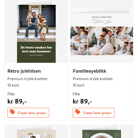
Retro julehilsen
Familieøyeblikk
Premium trykk-kvalitet
Premium trykk-kvalitet
10 kort
10 kort
FRA
FRA
kr 89,-
kr 89,-
offers
offers
Faste lave priser
Faste lave priser