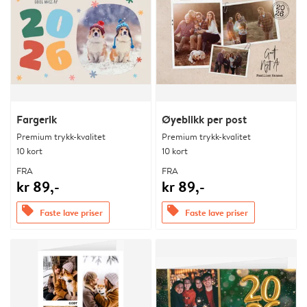
Fargerik
Øyeblikk per post
Premium trykk-kvalitet
Premium trykk-kvalitet
10 kort
10 kort
FRA
FRA
kr 89,-
kr 89,-
offers
offers
Faste lave priser
Faste lave priser