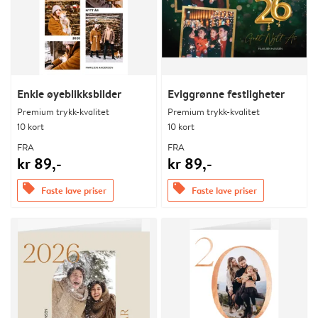
Enkle øyeblikksbilder
Eviggrønne festligheter
Premium trykk-kvalitet
Premium trykk-kvalitet
10 kort
10 kort
FRA
FRA
kr 89,-
kr 89,-
offers
offers
Faste lave priser
Faste lave priser