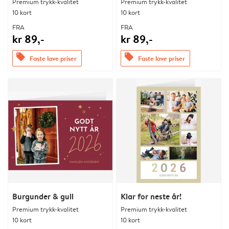
Premium trykk-kvalitet
Premium trykk-kvalitet
10 kort
10 kort
FRA
FRA
kr 89,-
kr 89,-
offers
offers
Faste lave priser
Faste lave priser
Burgunder & gull
Klar for neste år!
Premium trykk-kvalitet
Premium trykk-kvalitet
10 kort
10 kort