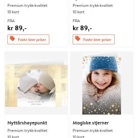
Premium trykk-kvalitet
Premium trykk-kvalitet
10 kort
10 kort
FRA
FRA
kr 89,-
kr 89,-
offers
offers
Faste lave priser
Faste lave priser
Nyttårshøyepunkt
Magiske stjerner
Premium trykk-kvalitet
Premium trykk-kvalitet
10 kort
10 kort