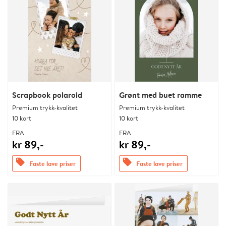
Scrapbook polaroid
Grønt med buet ramme
Premium trykk-kvalitet
Premium trykk-kvalitet
10 kort
10 kort
FRA
FRA
kr 89,-
kr 89,-
offers
offers
Faste lave priser
Faste lave priser