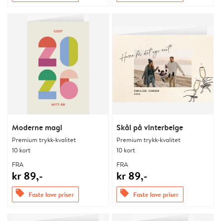
Moderne magi
Skål på vinterbeige
Premium trykk-kvalitet
Premium trykk-kvalitet
10 kort
10 kort
FRA
FRA
kr 89,-
kr 89,-
offers
offers
Faste lave priser
Faste lave priser