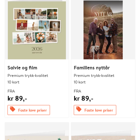
Salvie og film
Familiens nyttår
Premium trykk-kvalitet
Premium trykk-kvalitet
10 kort
10 kort
FRA
FRA
kr 89,-
kr 89,-
offers
offers
Faste lave priser
Faste lave priser