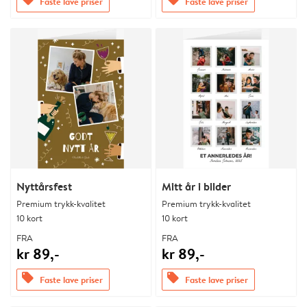
Faste lave priser
Faste lave priser
Nyttårsfest
Mitt år i bilder
Premium trykk-kvalitet
Premium trykk-kvalitet
10 kort
10 kort
FRA
FRA
kr 89,-
kr 89,-
offers
offers
Faste lave priser
Faste lave priser