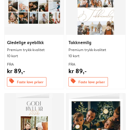
Gledelige øyeblikk
Takknemlig
Premium trykk-kvalitet
Premium trykk-kvalitet
10 kort
10 kort
FRA
FRA
kr 89,-
kr 89,-
offers
offers
Faste lave priser
Faste lave priser