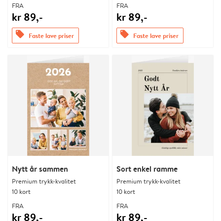
FRA
FRA
kr 89,-
kr 89,-
offers
offers
Faste lave priser
Faste lave priser
Nytt år sammen
Sort enkel ramme
Premium trykk-kvalitet
Premium trykk-kvalitet
10 kort
10 kort
FRA
FRA
kr 89,-
kr 89,-