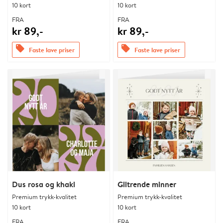
10 kort
10 kort
FRA
FRA
kr 89,-
kr 89,-
offers
offers
Faste lave priser
Faste lave priser
Dus rosa og khaki
Glitrende minner
Premium trykk-kvalitet
Premium trykk-kvalitet
10 kort
10 kort
FRA
FRA