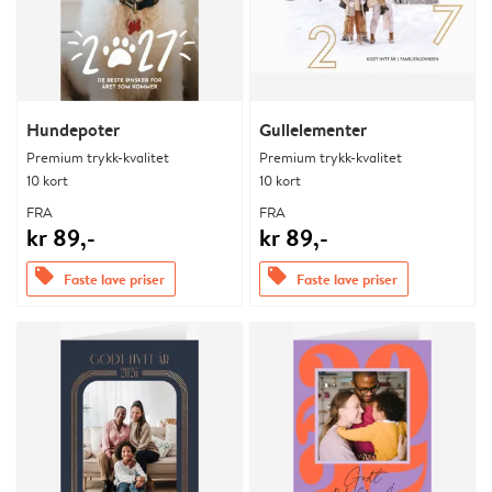
Hundepoter
Gullelementer
Premium trykk-kvalitet
Premium trykk-kvalitet
10 kort
10 kort
FRA
FRA
kr 89,-
kr 89,-
offers
offers
Faste lave priser
Faste lave priser