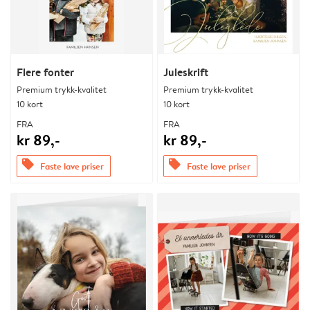
Flere fonter
Juleskrift
Premium trykk-kvalitet
Premium trykk-kvalitet
10 kort
10 kort
FRA
FRA
kr 89,-
kr 89,-
offers
offers
Faste lave priser
Faste lave priser