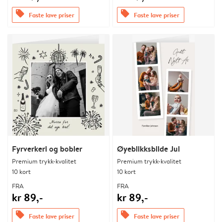
offers
offers
Faste lave priser
Faste lave priser
Fyrverkeri og bobler
Øyeblikksbilde Jul
Premium trykk-kvalitet
Premium trykk-kvalitet
10 kort
10 kort
FRA
FRA
kr 89,-
kr 89,-
offers
offers
Faste lave priser
Faste lave priser