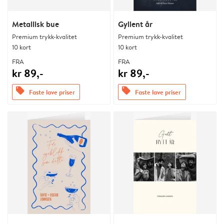
Metallisk bue
Gyllent år
Premium trykk-kvalitet
Premium trykk-kvalitet
10 kort
10 kort
FRA
FRA
kr 89,-
kr 89,-
offers
offers
Faste lave priser
Faste lave priser