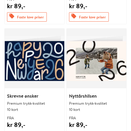
kr 89,-
kr 89,-
offers
offers
Faste lave priser
Faste lave priser
Skrevne ønsker
Nyttårshilsen
Premium trykk-kvalitet
Premium trykk-kvalitet
10 kort
10 kort
FRA
FRA
kr 89,-
kr 89,-