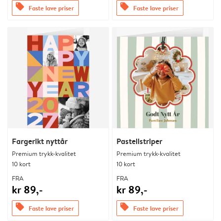
offers
offers
Faste lave priser
Faste lave priser
Fargerikt nyttår
Pastellstriper
Premium trykk-kvalitet
Premium trykk-kvalitet
10 kort
10 kort
FRA
FRA
kr 89,-
kr 89,-
offers
offers
Faste lave priser
Faste lave priser