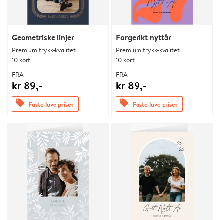
Geometriske linjer
Fargerikt nyttår
Premium trykk-kvalitet
Premium trykk-kvalitet
10 kort
10 kort
FRA
FRA
kr 89,-
kr 89,-
offers
offers
Faste lave priser
Faste lave priser