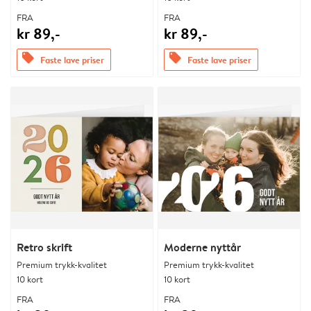
FRA
FRA
kr 89,-
kr 89,-
offers
offers
Faste lave priser
Faste lave priser
Retro skrift
Moderne nyttår
Premium trykk-kvalitet
Premium trykk-kvalitet
10 kort
10 kort
FRA
FRA