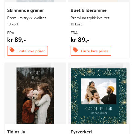
Skinnende grener
Buet bilderamme
Premium trykk-kvalitet
Premium trykk-kvalitet
10 kort
10 kort
FRA
FRA
kr 89,-
kr 89,-
offers
offers
Faste lave priser
Faste lave priser
Tidløs Jul
Fyrverkeri