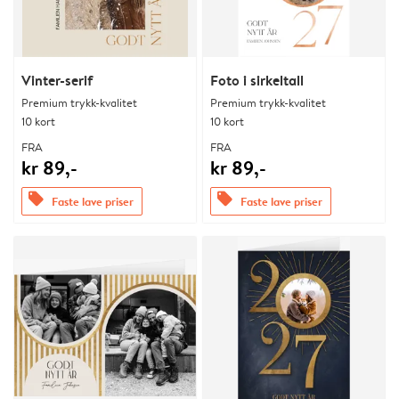
Vinter-serif
Foto i sirkeltall
Premium trykk-kvalitet
Premium trykk-kvalitet
10 kort
10 kort
FRA
FRA
kr 89,-
kr 89,-
offers
offers
Faste lave priser
Faste lave priser