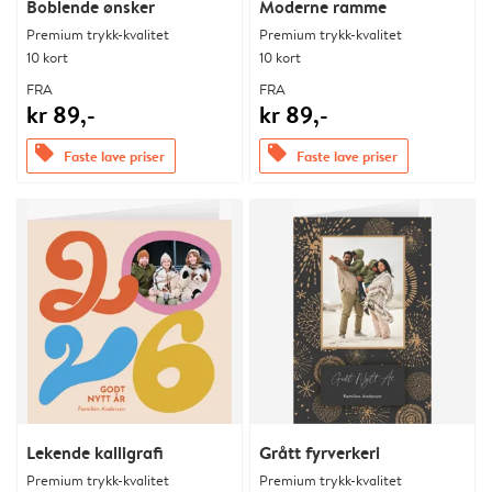
Boblende ønsker
Moderne ramme
Premium trykk-kvalitet
Premium trykk-kvalitet
10 kort
10 kort
FRA
FRA
kr 89,-
kr 89,-
offers
offers
Faste lave priser
Faste lave priser
Lekende kalligrafi
Grått fyrverkeri
Premium trykk-kvalitet
Premium trykk-kvalitet