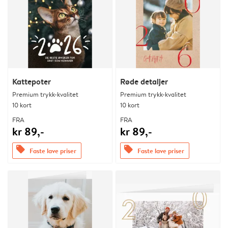
Kattepoter
Røde detaljer
Premium trykk-kvalitet
Premium trykk-kvalitet
10 kort
10 kort
FRA
FRA
kr 89,-
kr 89,-
offers
offers
Faste lave priser
Faste lave priser