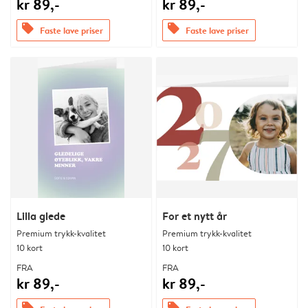
kr 89,-
kr 89,-
offers
offers
Faste lave priser
Faste lave priser
Lilla glede
For et nytt år
Premium trykk-kvalitet
Premium trykk-kvalitet
10 kort
10 kort
FRA
FRA
kr 89,-
kr 89,-
offers
offers