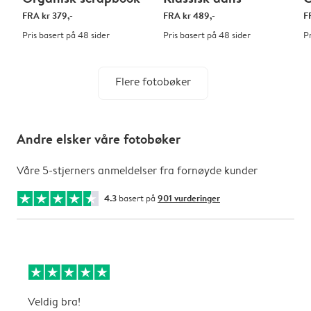
FRA
kr 379,-
FRA
kr 489,-
F
Pris basert på 48 sider
Pris basert på 48 sider
P
Flere fotobøker
Andre elsker våre fotobøker
Våre 5-stjerners anmeldelser fra fornøyde kunder
4.3
basert på
901 vurderinger
Veldig bra!
H