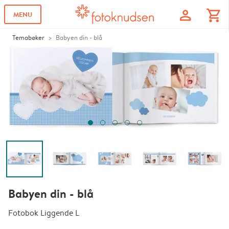
profile
shopping_cart
MENU
Temabøker
Babyen din - blå
Babyen din - blå
Fotobok Liggende L