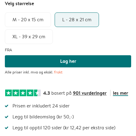
Velg størrelse
M - 20 x 15 cm
L - 28 x 21 cm
XL - 39 x 29 cm
FRA
Lag her
Alle priser inkl. mva og ekskl.
frakt
4.3
901 vurderinger
les mer
basert på
Prisen er inkludert 24 sider
Legg til bildeomslag (kr 50,-)
Legg til opptil 120 sider (kr 12,42 per ekstra side)