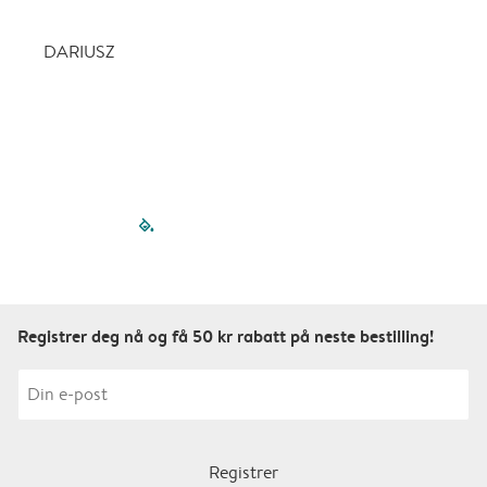
n
f
DARIUSZ
f
filled-pagination
outlined-paginatio
outlined-paginat
outlined-pagin
outlined-pag
outlined-p
Registrer deg nå og få 50 kr rabatt på neste bestilling!
Registrer