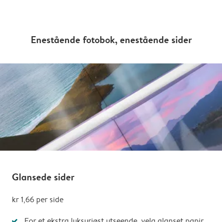
Enestående fotobok, enestående sider
Glansede sider
kr 1,66
per side
For et ekstra luksuriøst utseende, velg glanset papir