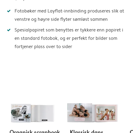
Fotobøker med Layflat-innbinding produseres slik at
venstre og høyre side flyter sømløst sammen
Spesialpapiret som benyttes er tykkere enn papiret i
en standard fotobok, og er perfekt for bilder som
fortjener plass over to sider
Organisk scrapbook
Klassisk dans
C