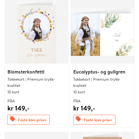
Blomsterkonfetti
Eucalyptus- og gullgren
Takkekort | Premium trykk-
Takkekort | Premium trykk-
kvalitet
kvalitet
10 kort
10 kort
FRA
FRA
kr 149,-
kr 149,-
offers
offers
Faste lave priser
Faste lave priser