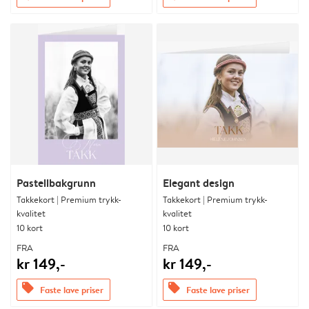
Pastellbakgrunn
Elegant design
Takkekort | Premium trykk-
Takkekort | Premium trykk-
kvalitet
kvalitet
10 kort
10 kort
FRA
FRA
kr 149,-
kr 149,-
offers
offers
Faste lave priser
Faste lave priser