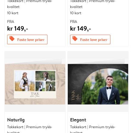
Takkekort | Premium trykk-
Takkekort | Premium trykk-
kvalitet
kvalitet
10 kort
10 kort
FRA
FRA
kr 149,-
kr 149,-
offers
offers
Faste lave priser
Faste lave priser
Naturlig
Elegant
Takkekort | Premium trykk-
Takkekort | Premium trykk-
kvalitet
kvalitet