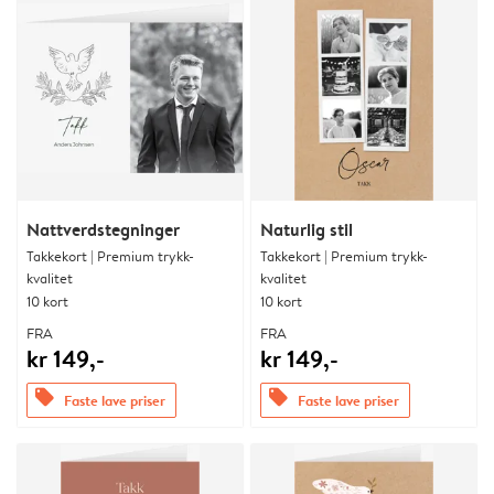
Nattverdstegninger
Naturlig stil
Takkekort | Premium trykk-
Takkekort | Premium trykk-
kvalitet
kvalitet
10 kort
10 kort
FRA
FRA
kr 149,-
kr 149,-
offers
offers
Faste lave priser
Faste lave priser