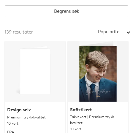
Begrens søk
Popularitet
139
resultater
arrow_right
Design selv
Sofistikert
Takkekort | Premium trykk-
Premium trykk-kvalitet
kvalitet
10 kort
10 kort
FRA