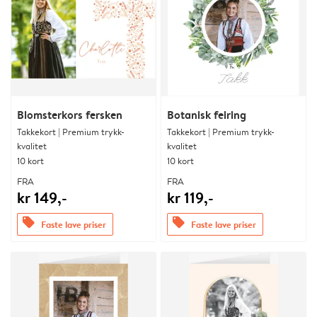
Blomsterkors fersken
Botanisk feiring
Takkekort | Premium trykk-
Takkekort | Premium trykk-
kvalitet
kvalitet
10 kort
10 kort
FRA
FRA
kr 149,-
kr 119,-
offers
offers
Faste lave priser
Faste lave priser