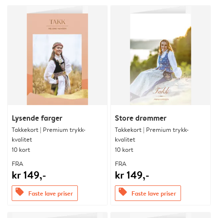
Lysende farger
Store drømmer
Takkekort | Premium trykk-
Takkekort | Premium trykk-
kvalitet
kvalitet
10 kort
10 kort
FRA
FRA
kr 149,-
kr 149,-
offers
offers
Faste lave priser
Faste lave priser