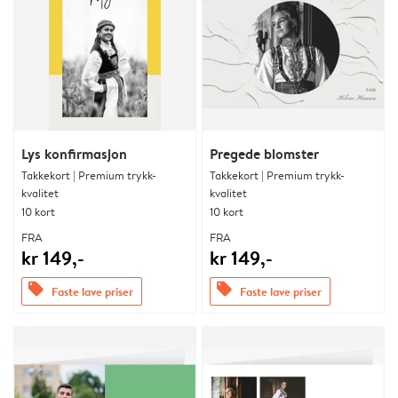
Lys konfirmasjon
Pregede blomster
Takkekort | Premium trykk-
Takkekort | Premium trykk-
kvalitet
kvalitet
10 kort
10 kort
FRA
FRA
kr 149,-
kr 149,-
offers
offers
Faste lave priser
Faste lave priser