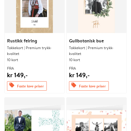
Rustikk feiring
Gullbotanisk bue
Takkekort | Premium trykk-
Takkekort | Premium trykk-
kvalitet
kvalitet
10 kort
10 kort
FRA
FRA
kr 149,-
kr 149,-
offers
offers
Faste lave priser
Faste lave priser