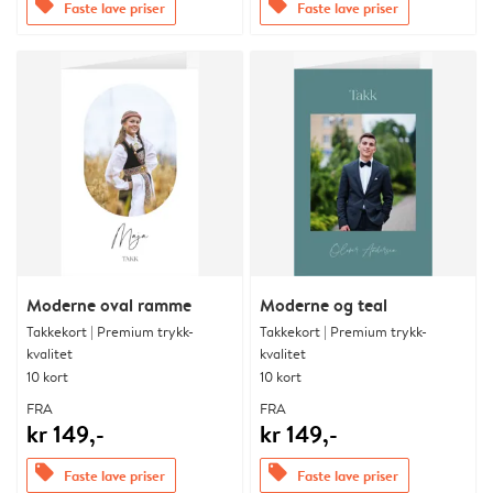
offers
offers
Faste lave priser
Faste lave priser
Moderne oval ramme
Moderne og teal
Takkekort | Premium trykk-
Takkekort | Premium trykk-
kvalitet
kvalitet
10 kort
10 kort
FRA
FRA
kr 149,-
kr 149,-
offers
offers
Faste lave priser
Faste lave priser