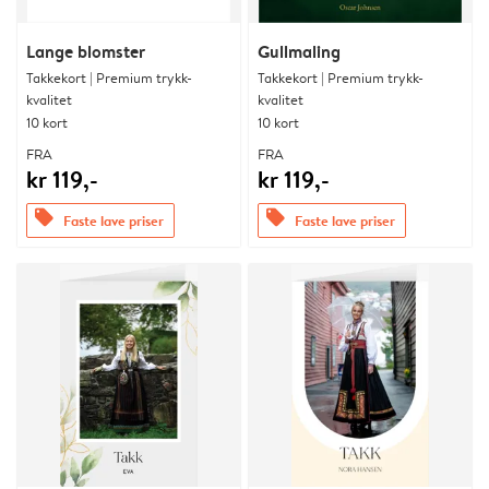
Lange blomster
Gullmaling
Takkekort | Premium trykk-
Takkekort | Premium trykk-
kvalitet
kvalitet
10 kort
10 kort
FRA
FRA
kr 119,-
kr 119,-
offers
offers
Faste lave priser
Faste lave priser