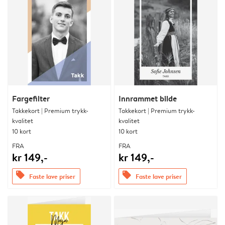
Fargefilter
Innrammet bilde
Takkekort | Premium trykk-
Takkekort | Premium trykk-
kvalitet
kvalitet
10 kort
10 kort
FRA
FRA
kr 149,-
kr 149,-
offers
offers
Faste lave priser
Faste lave priser