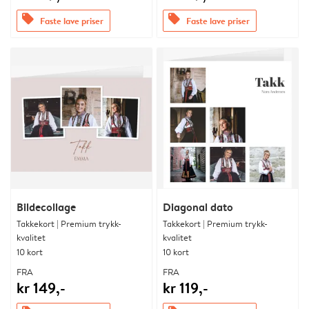
offers
offers
Faste lave priser
Faste lave priser
Bildecollage
Diagonal dato
Takkekort | Premium trykk-
Takkekort | Premium trykk-
kvalitet
kvalitet
10 kort
10 kort
FRA
FRA
kr 149,-
kr 119,-