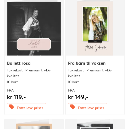
Ballett rosa
Fra barn til voksen
Takkekort | Premium trykk-
Takkekort | Premium trykk-
kvalitet
kvalitet
10 kort
10 kort
FRA
FRA
kr 119,-
kr 149,-
offers
offers
Faste lave priser
Faste lave priser