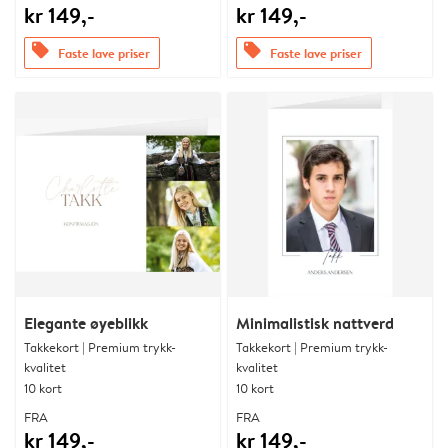
kr 149,-
kr 149,-
offers
offers
Faste lave priser
Faste lave priser
Elegante øyeblikk
Minimalistisk nattverd
Takkekort | Premium trykk-
Takkekort | Premium trykk-
kvalitet
kvalitet
10 kort
10 kort
FRA
FRA
kr 149,-
kr 149,-