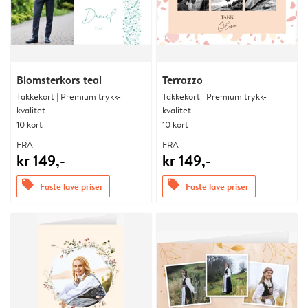
Blomsterkors teal
Terrazzo
Takkekort | Premium trykk-
Takkekort | Premium trykk-
kvalitet
kvalitet
10 kort
10 kort
FRA
FRA
kr 149,-
kr 149,-
offers
offers
Faste lave priser
Faste lave priser