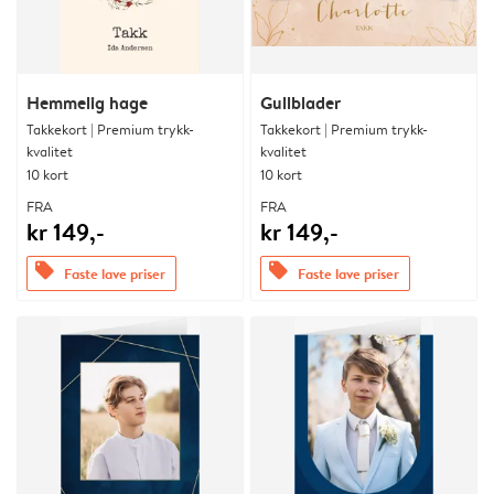
Hemmelig hage
Gullblader
Takkekort | Premium trykk-
Takkekort | Premium trykk-
kvalitet
kvalitet
10 kort
10 kort
FRA
FRA
kr 149,-
kr 149,-
offers
offers
Faste lave priser
Faste lave priser