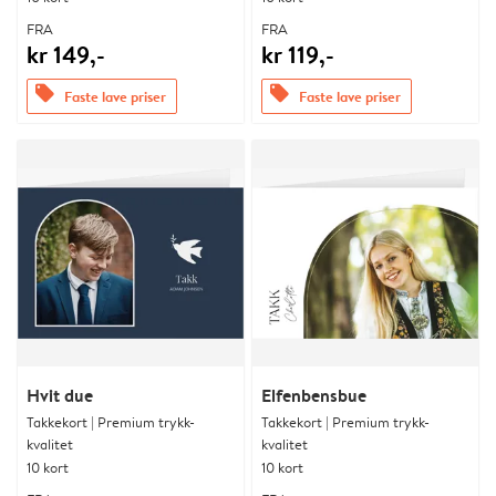
FRA
FRA
kr 149,-
kr 119,-
offers
offers
Faste lave priser
Faste lave priser
Hvit due
Elfenbensbue
Takkekort | Premium trykk-
Takkekort | Premium trykk-
kvalitet
kvalitet
10 kort
10 kort