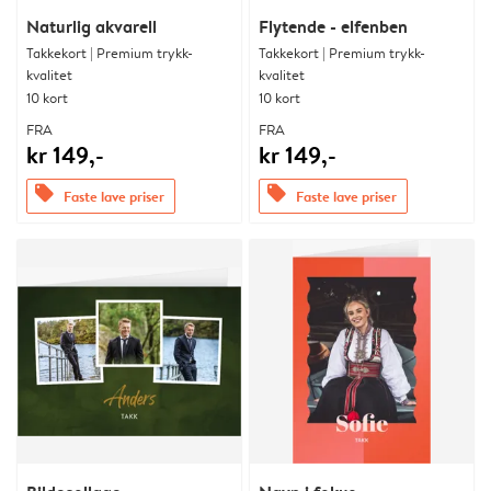
Naturlig akvarell
Flytende - elfenben
Takkekort | Premium trykk-
Takkekort | Premium trykk-
kvalitet
kvalitet
10 kort
10 kort
FRA
FRA
kr 149,-
kr 149,-
offers
offers
Faste lave priser
Faste lave priser