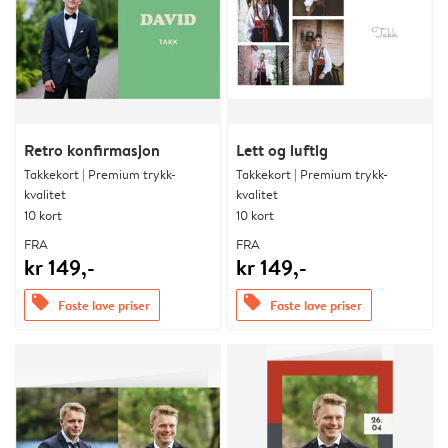
Retro konfirmasjon
Lett og luftig
Takkekort | Premium trykk-
Takkekort | Premium trykk-
kvalitet
kvalitet
10 kort
10 kort
FRA
FRA
kr 149,-
kr 149,-
offers
offers
Faste lave priser
Faste lave priser