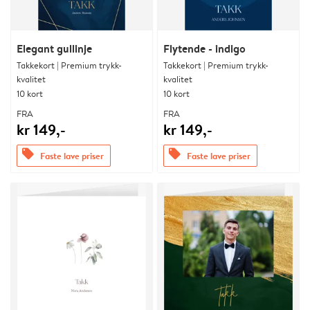
Elegant gullinje
Flytende - indigo
Takkekort | Premium trykk-
Takkekort | Premium trykk-
kvalitet
kvalitet
10 kort
10 kort
FRA
FRA
kr 149,-
kr 149,-
offers
offers
Faste lave priser
Faste lave priser