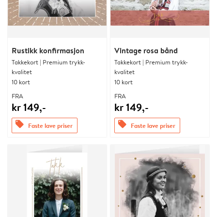
Rustikk konfirmasjon
Vintage rosa bånd
Takkekort | Premium trykk-
Takkekort | Premium trykk-
kvalitet
kvalitet
10 kort
10 kort
FRA
FRA
kr 149,-
kr 149,-
offers
offers
Faste lave priser
Faste lave priser