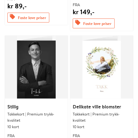
kr 89,-
FRA
kr 149,-
offers
Faste lave priser
offers
Faste lave priser
Stilig
Delikate ville blomster
Takkekort | Premium trykk-
Takkekort | Premium trykk-
kvalitet
kvalitet
10 kort
10 kort
FRA
FRA