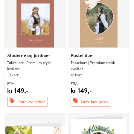
Moderne og jordnær
Pastelldue
Takkekort | Premium trykk-
Takkekort | Premium trykk-
kvalitet
kvalitet
10 kort
10 kort
FRA
FRA
kr 149,-
kr 149,-
offers
offers
Faste lave priser
Faste lave priser