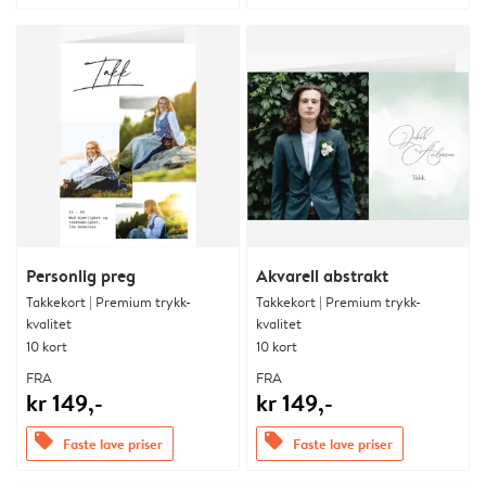
Personlig preg
Akvarell abstrakt
Takkekort | Premium trykk-
Takkekort | Premium trykk-
kvalitet
kvalitet
10 kort
10 kort
FRA
FRA
kr 149,-
kr 149,-
offers
offers
Faste lave priser
Faste lave priser