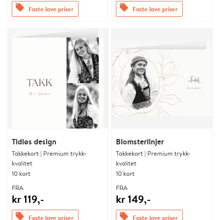
offers
offers
Faste lave priser
Faste lave priser
Tidløs design
Blomsterlinjer
Takkekort | Premium trykk-
Takkekort | Premium trykk-
kvalitet
kvalitet
10 kort
10 kort
FRA
FRA
kr 119,-
kr 149,-
offers
offers
Faste lave priser
Faste lave priser