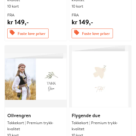
10 kort
10 kort
FRA
FRA
kr 149,-
kr 149,-
offers
offers
Faste lave priser
Faste lave priser
Olivengren
Flygende due
Takkekort | Premium trykk-
Takkekort | Premium trykk-
kvalitet
kvalitet
10 kort
10 kort