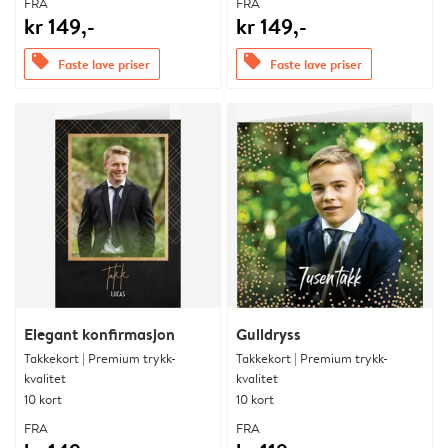
FRA
FRA
kr 149,-
kr 149,-
offers
offers
Faste lave priser
Faste lave priser
Elegant konfirmasjon
Gulldryss
Takkekort | Premium trykk-
Takkekort | Premium trykk-
kvalitet
kvalitet
10 kort
10 kort
FRA
FRA