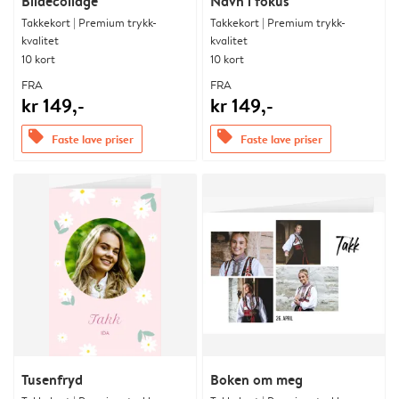
Bildecollage
Navn i fokus
Takkekort | Premium trykk-
Takkekort | Premium trykk-
kvalitet
kvalitet
10 kort
10 kort
FRA
FRA
kr 149,-
kr 149,-
offers
offers
Faste lave priser
Faste lave priser
Tusenfryd
Boken om meg