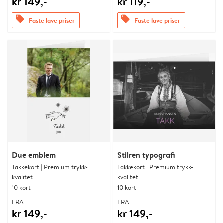
kr 149,-
kr 119,-
offers
offers
Faste lave priser
Faste lave priser
Due emblem
Stilren typografi
Takkekort | Premium trykk-
Takkekort | Premium trykk-
kvalitet
kvalitet
10 kort
10 kort
FRA
FRA
kr 149,-
kr 149,-