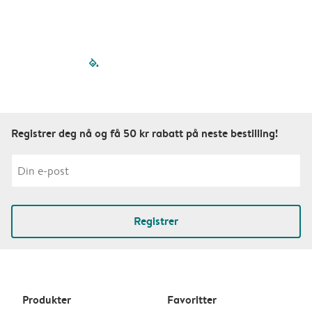
filled-pagination
outlined-paginatio
outlined-paginat
outlined-pagin
outlined-pag
outlined-p
Registrer deg nå og få 50 kr rabatt på neste bestilling!
Registrer
Produkter
Favoritter