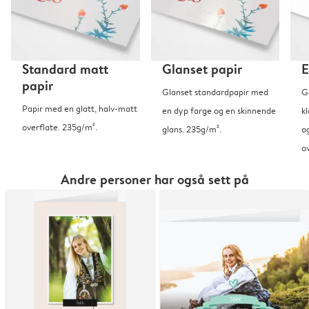
Standard matt
Glanset papir
E
papir
Glanset standardpapir med
G
Papir med en glatt, halv-matt
en dyp farge og en skinnende
kl
overflate. 235g/m².
glans. 235g/m².
o
o
Andre personer har også sett på