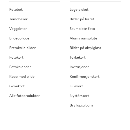
Fotobok
Lage plakat
Temabøker
Bilder på lerret
Veggdekor
Skumplate foto
Bildecollage
Aluminiumsplate
Fremkalle bilder
Bilder på akrylglass
Fotokort
Takkekort
Fotokalender
Invitasjoner
Kopp med bilde
Konfirmasjonskort
Gavekort
Julekort
Alle fotoprodukter
Nyttårskort
Bryllupsalbum