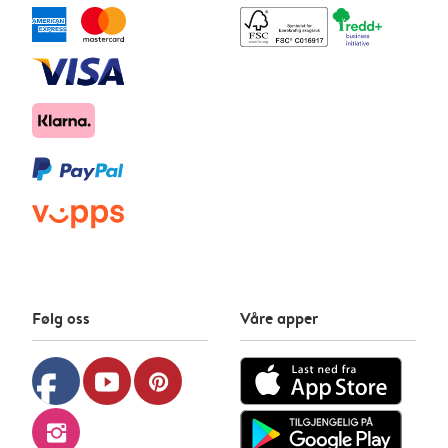
Følg oss
Våre apper
facebook
youtube
pinterest
instagram