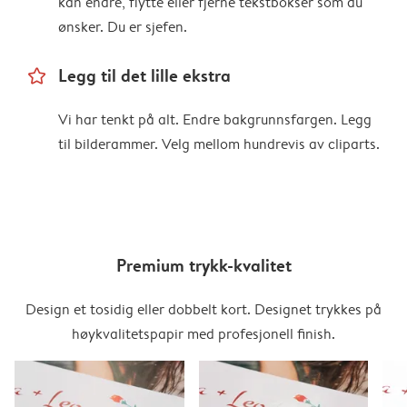
kan endre, flytte eller fjerne tekstbokser som du
ønsker. Du er sjefen.
star_outline
Legg til det lille ekstra
Vi har tenkt på alt. Endre bakgrunnsfargen. Legg
til bilderammer. Velg mellom hundrevis av cliparts.
Premium trykk-kvalitet
Design et tosidig eller dobbelt kort. Designet trykkes på
høykvalitetspapir med profesjonell finish.