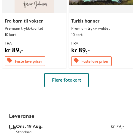
Fra barn til voksen
Turkis banner
Premium trykk-kvalitet
Premium trykk-kvalitet
10 kort
10 kort
FRA
FRA
kr 89,-
kr 89,-
offers
offers
Faste lave priser
Faste lave priser
Flere fotokort
Leveranse
Ons. 19 Aug.
kr 79,-
delivery_standard_v2
Standard