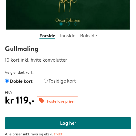
Forside
Innside
Bakside
Gullmaling
10 kort inkl. hvite konvolutter
Velg ønsket kort:
Doble kort
Tosidige kort
FRA
kr 119,-
offers
Faste lave priser
Lag her
Alle priser inkl. mva og ekskl.
frakt