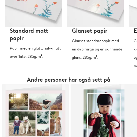
Standard matt
Glanset papir
E
papir
Glanset standardpapir med
G
Papir med en glatt, halv-matt
en dyp farge og en skinnende
kl
overflate. 235g/m².
glans. 235g/m².
o
o
Andre personer har også sett på