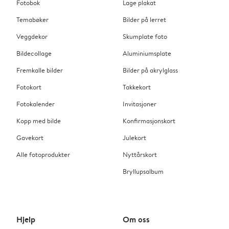
Fotobok
Lage plakat
Temabøker
Bilder på lerret
Veggdekor
Skumplate foto
Bildecollage
Aluminiumsplate
Fremkalle bilder
Bilder på akrylglass
Fotokort
Takkekort
Fotokalender
Invitasjoner
Kopp med bilde
Konfirmasjonskort
Gavekort
Julekort
Alle fotoprodukter
Nyttårskort
Bryllupsalbum
Hjelp
Om oss