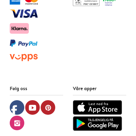
Følg oss
Våre apper
facebook
youtube
pinterest
instagram