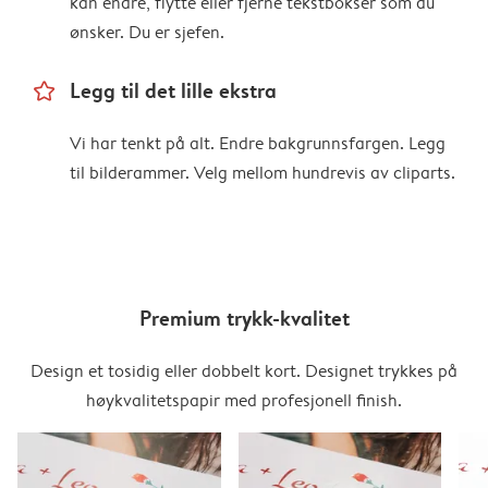
kan endre, flytte eller fjerne tekstbokser som du
ønsker. Du er sjefen.
star_outline
Legg til det lille ekstra
Vi har tenkt på alt. Endre bakgrunnsfargen. Legg
til bilderammer. Velg mellom hundrevis av cliparts.
Premium trykk-kvalitet
Design et tosidig eller dobbelt kort. Designet trykkes på
høykvalitetspapir med profesjonell finish.