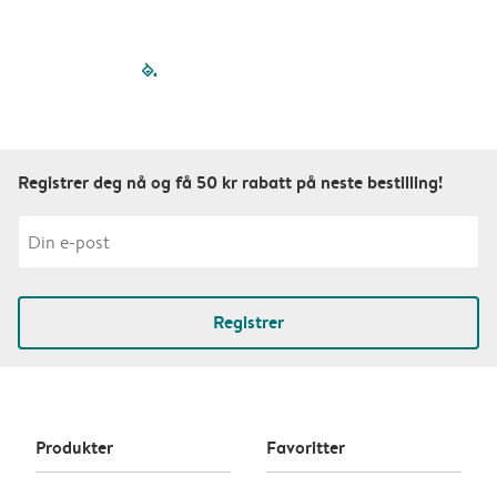
filled-pagination
outlined-paginatio
outlined-paginat
outlined-pagin
outlined-pag
outlined-p
Registrer deg nå og få 50 kr rabatt på neste bestilling!
Registrer
Produkter
Favoritter