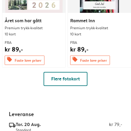
Året som har gått
Rammet inn
Premium trykk-kvalitet
Premium trykk-kvalitet
10 kort
10 kort
FRA
FRA
kr 89,-
kr 89,-
offers
offers
Faste lave priser
Faste lave priser
Flere fotokort
Leveranse
Tor. 20 Aug.
kr 79,-
delivery_standard_v2
Standard