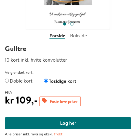
Forside
Bakside
Gulltre
10 kort inkl. hvite konvolutter
Velg ønsket kort:
Doble kort
Tosidige kort
FRA
kr 109,-
offers
Faste lave priser
Lag her
Alle priser inkl. mva og ekskl.
frakt