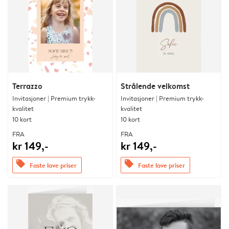
Terrazzo
Strålende velkomst
Invitasjoner | Premium trykk-
Invitasjoner | Premium trykk-
kvalitet
kvalitet
10 kort
10 kort
FRA
FRA
kr 149,-
kr 149,-
offers
offers
Faste lave priser
Faste lave priser