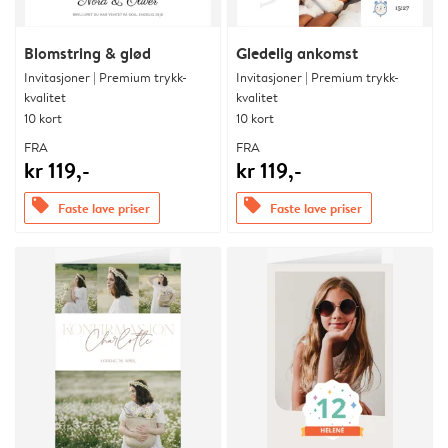
Blomstring & glød
Gledelig ankomst
Invitasjoner | Premium trykk-
Invitasjoner | Premium trykk-
kvalitet
kvalitet
10 kort
10 kort
FRA
FRA
kr 119,-
kr 119,-
offers
offers
Faste lave priser
Faste lave priser