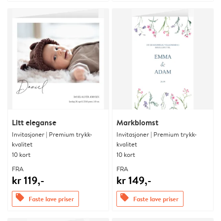
Litt eleganse
Markblomst
Invitasjoner | Premium trykk-
Invitasjoner | Premium trykk-
kvalitet
kvalitet
10 kort
10 kort
FRA
FRA
kr 119,-
kr 149,-
offers
offers
Faste lave priser
Faste lave priser