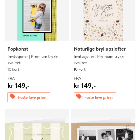
Popkonst
Naturlige bryllupsløfter
Invitasjoner | Premium trykk-
Invitasjoner | Premium trykk-
kvalitet
kvalitet
10 kort
10 kort
FRA
FRA
kr 149,-
kr 149,-
offers
offers
Faste lave priser
Faste lave priser