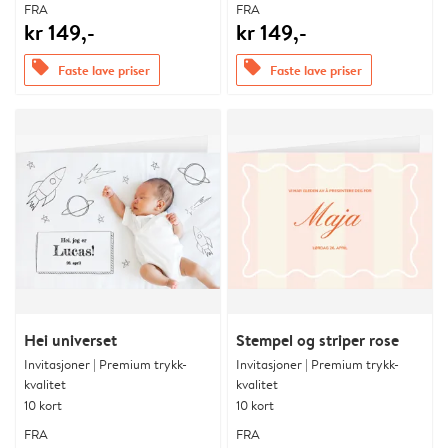
FRA
FRA
kr 149,-
kr 149,-
offers
offers
Faste lave priser
Faste lave priser
Hei universet
Stempel og striper rose
Invitasjoner | Premium trykk-
Invitasjoner | Premium trykk-
kvalitet
kvalitet
10 kort
10 kort
FRA
FRA