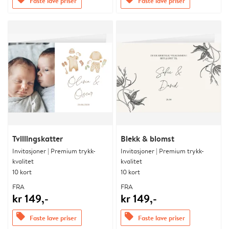
Faste lave priser
Faste lave priser
Tvillingskatter
Blekk & blomst
Invitasjoner | Premium trykk-
Invitasjoner | Premium trykk-
kvalitet
kvalitet
10 kort
10 kort
FRA
FRA
kr 149,-
kr 149,-
offers
offers
Faste lave priser
Faste lave priser