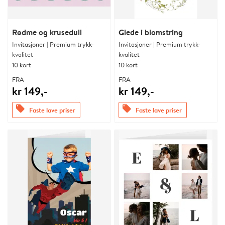
Rødme og krusedull
Glede i blomstring
Invitasjoner | Premium trykk-
Invitasjoner | Premium trykk-
kvalitet
kvalitet
10 kort
10 kort
FRA
FRA
kr 149,-
kr 149,-
offers
offers
Faste lave priser
Faste lave priser