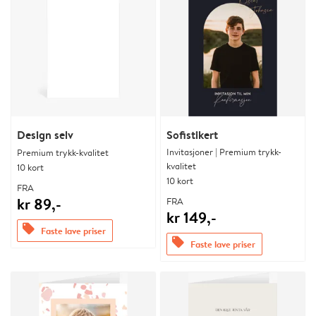
Design selv
Sofistikert
Invitasjoner | Premium trykk-
Premium trykk-kvalitet
kvalitet
10 kort
10 kort
FRA
kr 89,-
FRA
kr 149,-
offers
Faste lave priser
offers
Faste lave priser