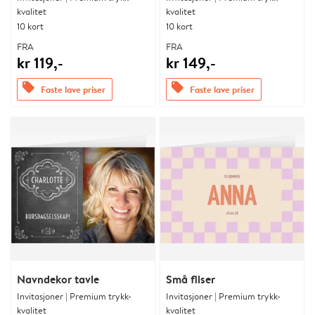
kvalitet
kvalitet
10 kort
10 kort
FRA
FRA
kr 119,-
kr 149,-
offers
offers
Faste lave priser
Faste lave priser
Navndekor tavle
Små fliser
Invitasjoner | Premium trykk-
Invitasjoner | Premium trykk-
kvalitet
kvalitet