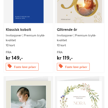
Klassisk kobolt
Glitrende år
Invitasjoner | Premium trykk-
Invitasjoner | Premium trykk-
kvalitet
kvalitet
10 kort
10 kort
FRA
FRA
kr 149,-
kr 119,-
offers
offers
Faste lave priser
Faste lave priser