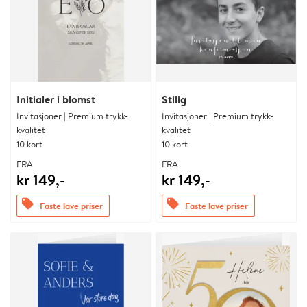
Initialer i blomst
Stilig
Invitasjoner | Premium trykk-
Invitasjoner | Premium trykk-
kvalitet
kvalitet
10 kort
10 kort
FRA
FRA
kr 149,-
kr 149,-
offers
offers
Faste lave priser
Faste lave priser