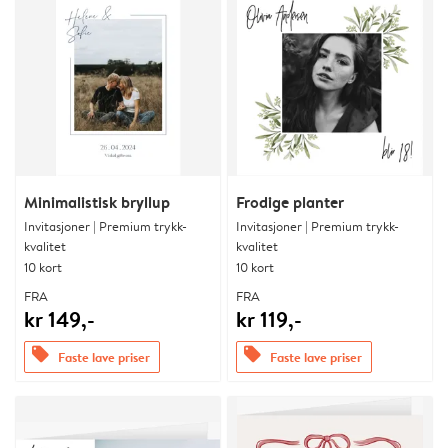
Minimalistisk bryllup
Frodige planter
Invitasjoner | Premium trykk-
Invitasjoner | Premium trykk-
kvalitet
kvalitet
10 kort
10 kort
FRA
FRA
kr 149,-
kr 119,-
offers
offers
Faste lave priser
Faste lave priser