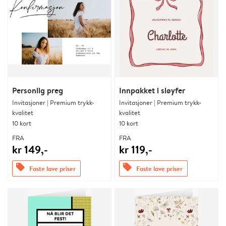
Personlig preg
Innpakket i sløyfer
Invitasjoner | Premium trykk-
Invitasjoner | Premium trykk-
kvalitet
kvalitet
10 kort
10 kort
FRA
FRA
kr 149,-
kr 119,-
offers
offers
Faste lave priser
Faste lave priser