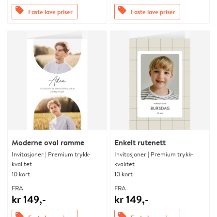
offers
offers
Faste lave priser
Faste lave priser
Moderne oval ramme
Enkelt rutenett
Invitasjoner | Premium trykk-
Invitasjoner | Premium trykk-
kvalitet
kvalitet
10 kort
10 kort
FRA
FRA
kr 149,-
kr 149,-
offers
offers