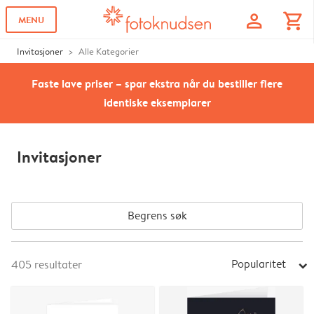
profile
shopping_cart
MENU
Invitasjoner
Alle Kategorier
Faste lave priser – spar ekstra når du bestiller flere
identiske eksemplarer
Invitasjoner
Begrens søk
Popularitet
405
resultater
arrow_right