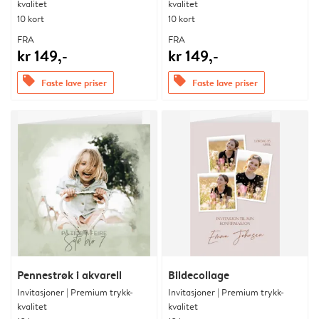
kvalitet
kvalitet
10 kort
10 kort
FRA
FRA
kr 149,-
kr 149,-
offers
offers
Faste lave priser
Faste lave priser
Pennestrøk i akvarell
Bildecollage
Invitasjoner | Premium trykk-
Invitasjoner | Premium trykk-
kvalitet
kvalitet