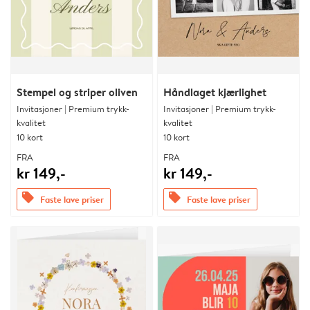
Stempel og striper oliven
Håndlaget kjærlighet
Invitasjoner | Premium trykk-
Invitasjoner | Premium trykk-
kvalitet
kvalitet
10 kort
10 kort
FRA
FRA
kr 149,-
kr 149,-
offers
offers
Faste lave priser
Faste lave priser