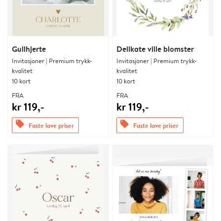
Gullhjerte
Delikate ville blomster
Invitasjoner | Premium trykk-
Invitasjoner | Premium trykk-
kvalitet
kvalitet
10 kort
10 kort
FRA
FRA
kr 119,-
kr 119,-
offers
offers
Faste lave priser
Faste lave priser