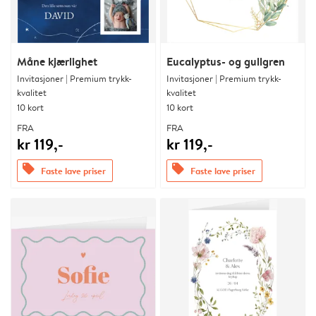
Måne kjærlighet
Eucalyptus- og gullgren
Invitasjoner | Premium trykk-
Invitasjoner | Premium trykk-
kvalitet
kvalitet
10 kort
10 kort
FRA
FRA
kr 119,-
kr 119,-
offers
offers
Faste lave priser
Faste lave priser