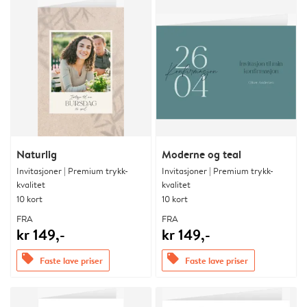
Naturlig
Moderne og teal
Invitasjoner | Premium trykk-
Invitasjoner | Premium trykk-
kvalitet
kvalitet
10 kort
10 kort
FRA
FRA
kr 149,-
kr 149,-
offers
offers
Faste lave priser
Faste lave priser