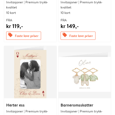
Invitasjoner | Premium trykk-
Invitasjoner | Premium trykk-
kvalitet
kvalitet
10 kort
10 kort
FRA
FRA
kr 119,-
kr 149,-
offers
offers
Faste lave priser
Faste lave priser
Herter ess
Barneromsskatter
Invitasjoner | Premium trykk-
Invitasjoner | Premium trykk-