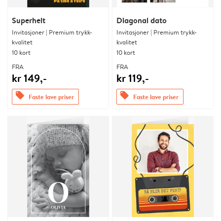
Superhelt
Diagonal dato
Invitasjoner | Premium trykk-
Invitasjoner | Premium trykk-
kvalitet
kvalitet
10 kort
10 kort
FRA
FRA
kr 149,-
kr 119,-
offers
offers
Faste lave priser
Faste lave priser