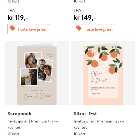
10 kort
10 kort
FRA
FRA
kr 119,-
kr 149,-
offers
offers
Faste lave priser
Faste lave priser
Scrapbook
Sitrus-fest
Invitasjoner | Premium trykk-
Invitasjoner | Premium trykk-
kvalitet
kvalitet
10 kort
10 kort