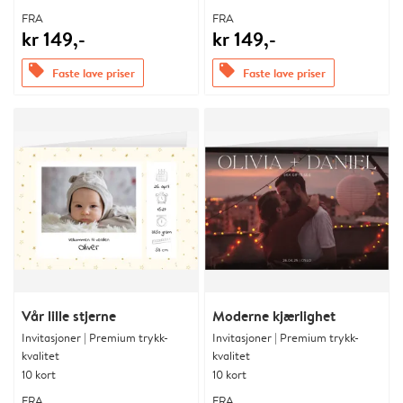
FRA
FRA
kr 149,-
kr 149,-
offers
offers
Faste lave priser
Faste lave priser
Vår lille stjerne
Moderne kjærlighet
Invitasjoner | Premium trykk-
Invitasjoner | Premium trykk-
kvalitet
kvalitet
10 kort
10 kort
FRA
FRA