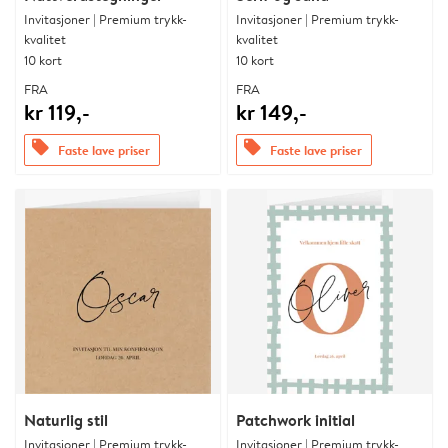
Invitasjoner | Premium trykk-
Invitasjoner | Premium trykk-
kvalitet
kvalitet
10 kort
10 kort
FRA
FRA
kr 119,-
kr 149,-
offers
offers
Faste lave priser
Faste lave priser
Naturlig stil
Patchwork initial
Invitasjoner | Premium trykk-
Invitasjoner | Premium trykk-