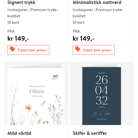
Signert trykk
Minimalistisk nattverd
Invitasjoner | Premium trykk-
Invitasjoner | Premium trykk-
kvalitet
kvalitet
10 kort
10 kort
FRA
FRA
kr 149,-
kr 149,-
offers
offers
Faste lave priser
Faste lave priser
Mild vårtid
Skifer & seriffer