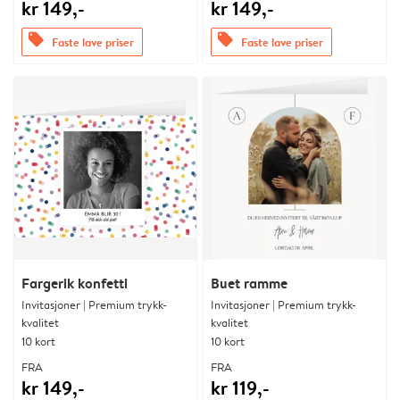
kr 149,-
kr 149,-
offers
offers
Faste lave priser
Faste lave priser
Fargerik konfetti
Buet ramme
Invitasjoner | Premium trykk-
Invitasjoner | Premium trykk-
kvalitet
kvalitet
10 kort
10 kort
FRA
FRA
kr 149,-
kr 119,-