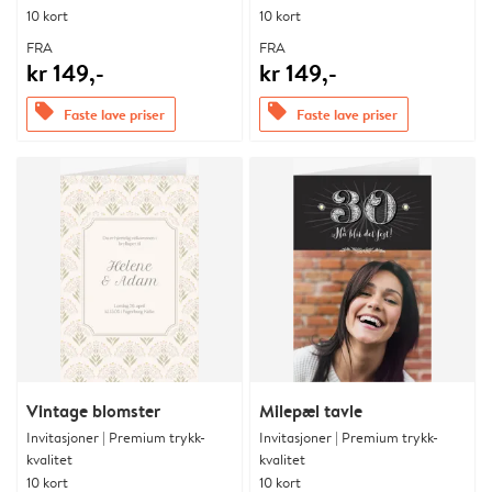
10 kort
10 kort
FRA
FRA
kr 149,-
kr 149,-
offers
offers
Faste lave priser
Faste lave priser
Vintage blomster
Milepæl tavle
Invitasjoner | Premium trykk-
Invitasjoner | Premium trykk-
kvalitet
kvalitet
10 kort
10 kort