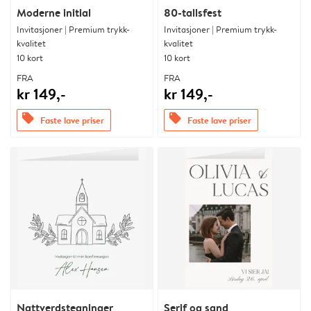
Moderne initial
80-tallsfest
Invitasjoner | Premium trykk-
Invitasjoner | Premium trykk-
kvalitet
kvalitet
10 kort
10 kort
FRA
FRA
kr 149,-
kr 149,-
offers
offers
Faste lave priser
Faste lave priser
Nattverdstegninger
Serif og sand