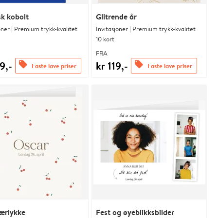
sk kobolt
Glitrende år
oner | Premium trykk-kvalitet
Invitasjoner | Premium trykk-kvalitet
10 kort
FRA
9,-
kr 119,-
offers
offers
Faste lave priser
Faste lave priser
ærlykke
Fest og øyeblikksbilder