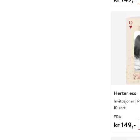
Herter ess
Invitasjoner | 
10 kort
FRA
kr 149,-