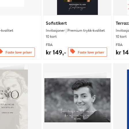
Sofistikert
Terraz
kvalitet
Invitasjoner | Premium trykk-kvalitet
Invitasj
10 kort
10 kort
FRA
FRA
kr 149,-
kr 14
fers
offers
Faste lave priser
Faste lave priser