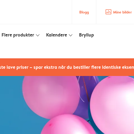
image_placeholder
Blogg
Mine bilder
Flere produkter
Kalendere
Bryllup
slim_arrow_down
slim_arrow_down
te lave priser – spar ekstra når du bestiller flere identiske ekse