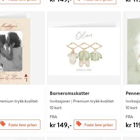
Barneromsskatter
Pennes
Premium trykk-kvalitet
Invitasjoner | Premium trykk-kvalitet
Invitasj
10 kort
10 kort
FRA
FRA
kr 149,-
kr 11
offers
offers
Faste lave priser
Faste lave priser