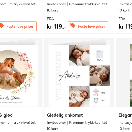
Premium trykk-kvalitet
Invitasjoner | Premium trykk-kvalitet
Invitasj
10 kort
10 kort
FRA
FRA
kr 119,-
kr 11
ffers
offers
Faste lave priser
Faste lave priser
& glød
Gledelig ankomst
Elegan
Premium trykk-kvalitet
Invitasjoner | Premium trykk-kvalitet
Invitasj
10 kort
10 kort