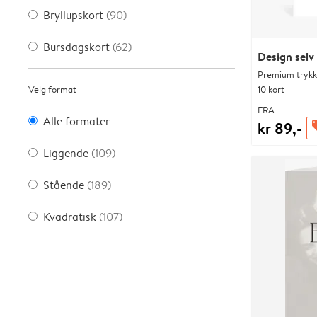
Bryllupskort
(90)
Bursdagskort
(62)
Design selv
Premium trykk-
Velg format
10 kort
FRA
Alle formater
kr 89,-
of
Liggende
(109)
Stående
(189)
Kvadratisk
(107)