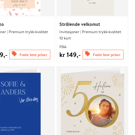
zo
Strålende velkomst
oner | Premium trykk-kvalitet
Invitasjoner | Premium trykk-kvalitet
10 kort
FRA
9,-
kr 149,-
offers
offers
Faste lave priser
Faste lave priser