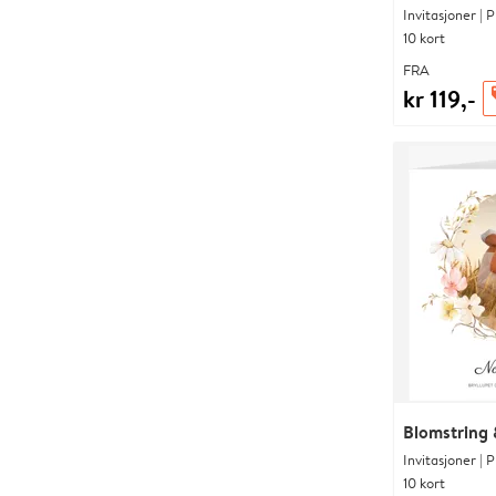
Invitasjoner | 
10 kort
FRA
kr 119,-
o
Blomstring 
Invitasjoner | 
10 kort