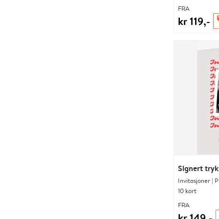
FRA
kr 119,-
o
Signert tryk
Invitasjoner | 
10 kort
FRA
kr 149,-