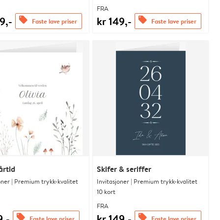
FRA
9,-
kr 149,-
offers
offers
Faste lave priser
Faste lave priser
årtid
Skifer & seriffer
oner | Premium trykk-kvalitet
Invitasjoner | Premium trykk-kvalitet
10 kort
FRA
9,-
kr 149,-
offers
offers
Faste lave priser
Faste lave priser