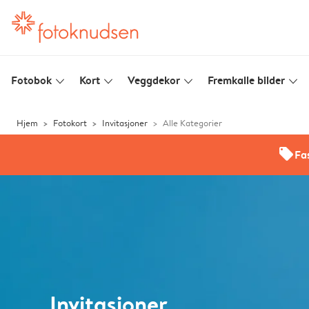
Fotobok
Kort
Veggdekor
Fremkalle bilder
slim_arrow_down
slim_arrow_down
slim_arrow_down
slim_arrow_down
Hjem
Fotokort
Invitasjoner
Alle Kategorier
offers
Fas
Invitasjoner