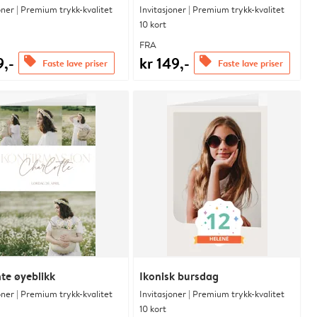
oner | Premium trykk-kvalitet
Invitasjoner | Premium trykk-kvalitet
10 kort
FRA
9,-
kr 149,-
offers
offers
Faste lave priser
Faste lave priser
te øyeblikk
Ikonisk bursdag
oner | Premium trykk-kvalitet
Invitasjoner | Premium trykk-kvalitet
10 kort