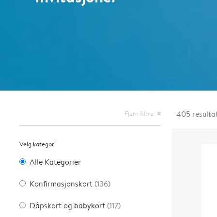
Fjern filtre
405
resulta
close
Velg kategori
Alle Kategorier
Konfirmasjonskort
(136)
Dåpskort og babykort
(117)