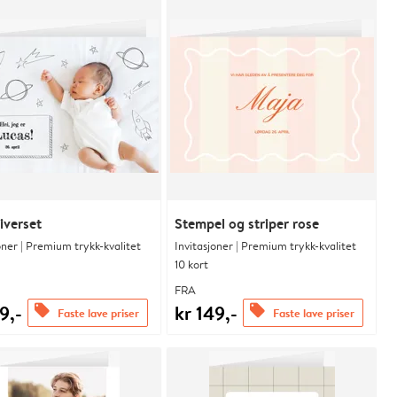
iverset
Stempel og striper rose
oner | Premium trykk-kvalitet
Invitasjoner | Premium trykk-kvalitet
10 kort
FRA
9,-
kr 149,-
offers
offers
Faste lave priser
Faste lave priser