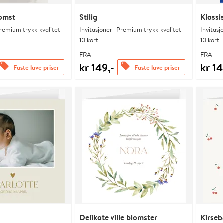
lomst
Stilig
Klassi
Premium trykk-kvalitet
Invitasjoner | Premium trykk-kvalitet
Invitasj
10 kort
10 kort
FRA
FRA
kr 149,-
kr 14
offers
offers
Faste lave priser
Faste lave priser
Delikate ville blomster
Kirseb