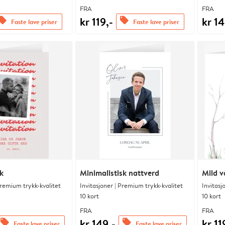
FRA
FRA
kr 119,-
kr 14
ffers
offers
Faste lave priser
Faste lave priser
k
Minimalistisk nattverd
Mild v
Premium trykk-kvalitet
Invitasjoner | Premium trykk-kvalitet
Invitasj
10 kort
10 kort
FRA
FRA
kr 149,-
kr 11
offers
offers
Faste lave priser
Faste lave priser