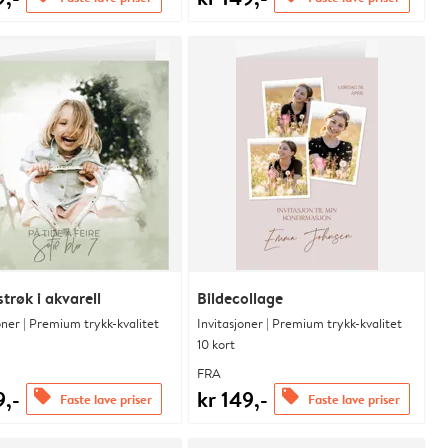
trøk i akvarell
Bildecollage
oner | Premium trykk-kvalitet
Invitasjoner | Premium trykk-kvalitet
10 kort
FRA
9,-
kr 149,-
offers
offers
Faste lave priser
Faste lave priser