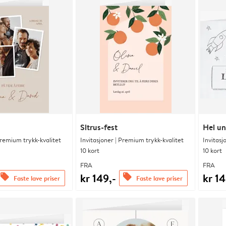
Sitrus-fest
Hei un
Premium trykk-kvalitet
Invitasjoner | Premium trykk-kvalitet
Invitasj
10 kort
10 kort
FRA
FRA
kr 149,-
kr 14
offers
offers
Faste lave priser
Faste lave priser