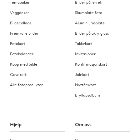
Temabøker
Bilder på lerret
Veggdekor
Skumplate foto
Bildecollage
Aluminiumsplate
Fremkalle bilder
Bilder på akrylglass
Fotokort
Takkekort
Fotokalender
Invitasjoner
Kopp med bilde
Konfirmasjonskort
Gavekort
Julekort
Alle fotoprodukter
Nyttårskort
Bryllupsalbum
Hjelp
Om oss
Priser
Om oss