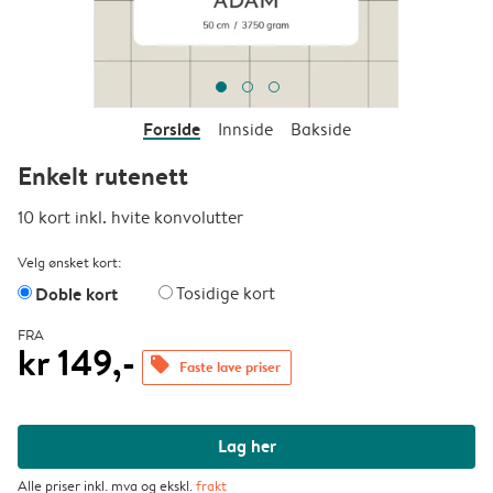
Forside
Innside
Bakside
Enkelt rutenett
10 kort inkl. hvite konvolutter
Velg ønsket kort:
Doble kort
Tosidige kort
FRA
kr 149,-
offers
Faste lave priser
Lag her
Alle priser inkl. mva og ekskl.
frakt