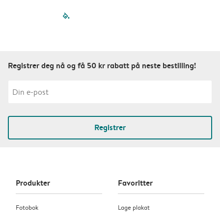
filled-pagination
outlined-paginatio
outlined-paginat
outlined-pagin
outlined-pag
outlined-p
Registrer deg nå og få 50 kr rabatt på neste bestilling!
Registrer
Produkter
Favoritter
Fotobok
Lage plakat