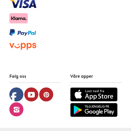
Følg oss
Våre apper
facebook
youtube
pinterest
instagram