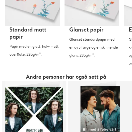
Standard matt
Glanset papir
E
papir
Glanset standardpapir med
G
Papir med en glatt, halv-matt
en dyp farge og en skinnende
kl
overflate. 235g/m².
glans. 235g/m².
o
o
Andre personer har også sett på