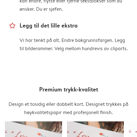
kan endre, flytte eller fjerne tekstbokser som du
ønsker. Du er sjefen.
star_outline
Legg til det lille ekstra
Vi har tenkt på alt. Endre bakgrunnsfargen. Legg
til bilderammer. Velg mellom hundrevis av cliparts.
Premium trykk-kvalitet
Design et tosidig eller dobbelt kort. Designet trykkes på
høykvalitetspapir med profesjonell finish.