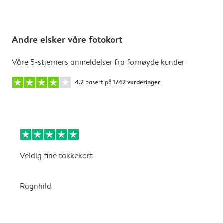
Andre elsker våre fotokort
Våre 5-stjerners anmeldelser fra fornøyde kunder
4.2
basert på
1742 vurderinger
Veldig fine takkekort
k
s
Ragnhild
j