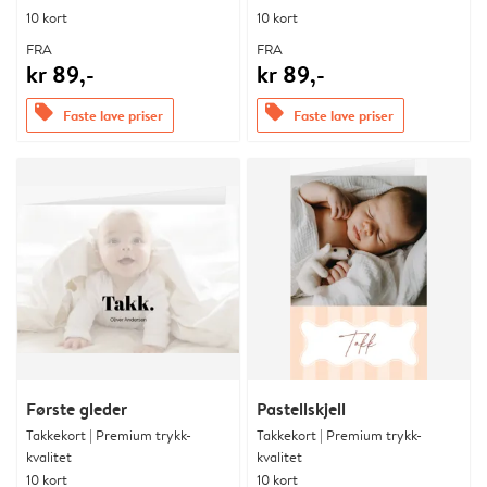
10 kort
10 kort
FRA
FRA
kr 89,-
kr 89,-
offers
offers
Faste lave priser
Faste lave priser
Første gleder
Pastellskjell
Takkekort | Premium trykk-
Takkekort | Premium trykk-
kvalitet
kvalitet
10 kort
10 kort