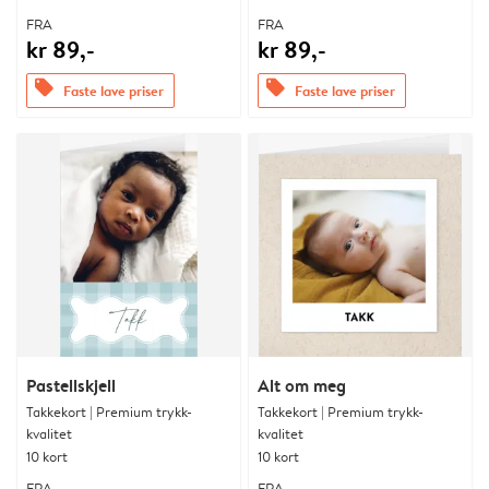
FRA
FRA
kr 89,-
kr 89,-
offers
offers
Faste lave priser
Faste lave priser
Pastellskjell
Alt om meg
Takkekort | Premium trykk-
Takkekort | Premium trykk-
kvalitet
kvalitet
10 kort
10 kort
FRA
FRA