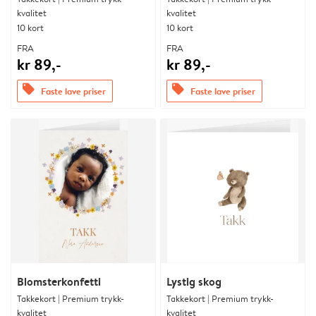
kvalitet
kvalitet
10 kort
10 kort
FRA
FRA
kr 89,-
kr 89,-
offers
offers
Faste lave priser
Faste lave priser
Blomsterkonfetti
Lystig skog
Takkekort | Premium trykk-
Takkekort | Premium trykk-
kvalitet
kvalitet