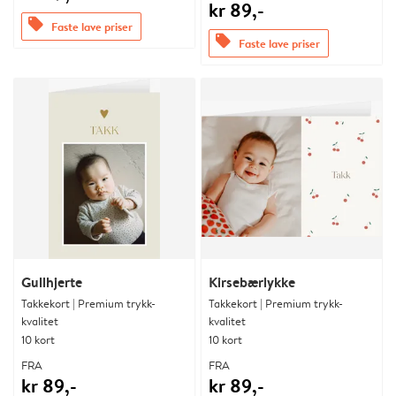
kr 89,-
offers
Faste lave priser
offers
Faste lave priser
Gullhjerte
Kirsebærlykke
Takkekort | Premium trykk-
Takkekort | Premium trykk-
kvalitet
kvalitet
10 kort
10 kort
FRA
FRA
kr 89,-
kr 89,-