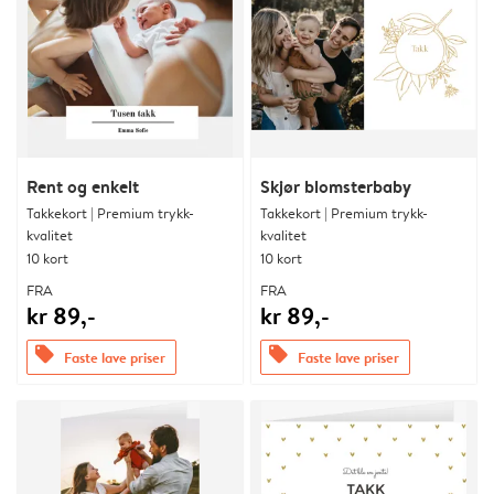
Rent og enkelt
Skjør blomsterbaby
Takkekort | Premium trykk-
Takkekort | Premium trykk-
kvalitet
kvalitet
10 kort
10 kort
FRA
FRA
kr 89,-
kr 89,-
offers
offers
Faste lave priser
Faste lave priser