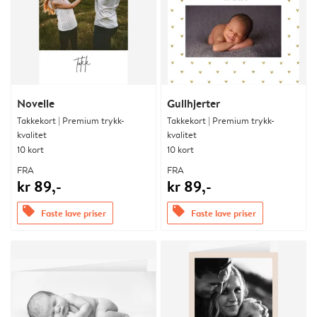
Novelle
Gullhjerter
Takkekort | Premium trykk-
Takkekort | Premium trykk-
kvalitet
kvalitet
10 kort
10 kort
FRA
FRA
kr 89,-
kr 89,-
offers
offers
Faste lave priser
Faste lave priser