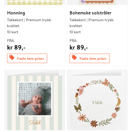
Honning
Bohemske solstråler
Takkekort | Premium trykk-
Takkekort | Premium trykk-
kvalitet
kvalitet
10 kort
10 kort
FRA
FRA
kr 89,-
kr 89,-
offers
offers
Faste lave priser
Faste lave priser