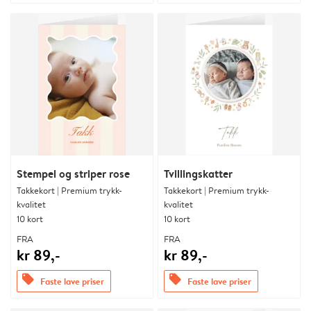
Stempel og striper rose
Tvillingskatter
Takkekort | Premium trykk-
Takkekort | Premium trykk-
kvalitet
kvalitet
10 kort
10 kort
FRA
FRA
kr 89,-
kr 89,-
offers
offers
Faste lave priser
Faste lave priser