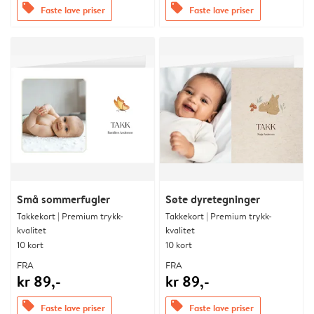
offers
offers
Faste lave priser
Faste lave priser
Små sommerfugler
Søte dyretegninger
Takkekort | Premium trykk-
Takkekort | Premium trykk-
kvalitet
kvalitet
10 kort
10 kort
FRA
FRA
kr 89,-
kr 89,-
offers
offers
Faste lave priser
Faste lave priser