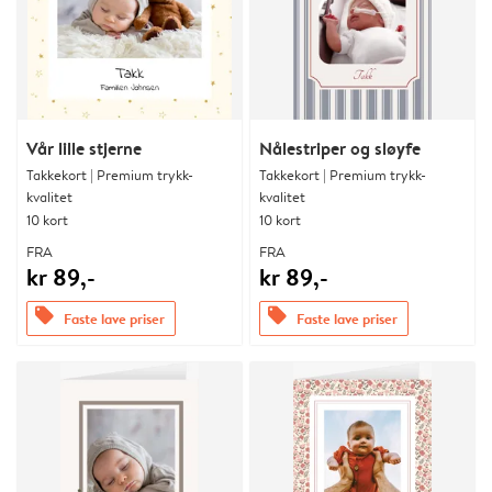
Vår lille stjerne
Nålestriper og sløyfe
Takkekort | Premium trykk-
Takkekort | Premium trykk-
kvalitet
kvalitet
10 kort
10 kort
FRA
FRA
kr 89,-
kr 89,-
offers
offers
Faste lave priser
Faste lave priser