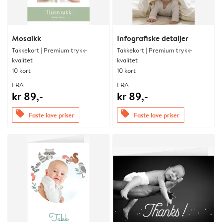
Mosaikk
Infografiske detaljer
Takkekort | Premium trykk-
Takkekort | Premium trykk-
kvalitet
kvalitet
10 kort
10 kort
FRA
FRA
kr 89,-
kr 89,-
offers
offers
Faste lave priser
Faste lave priser