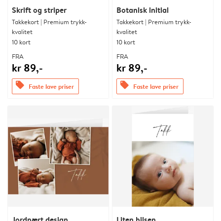
Skrift og striper
Botanisk initial
Takkekort | Premium trykk-
Takkekort | Premium trykk-
kvalitet
kvalitet
10 kort
10 kort
FRA
FRA
kr 89,-
kr 89,-
offers
offers
Faste lave priser
Faste lave priser
Jordnært design
Liten hilsen