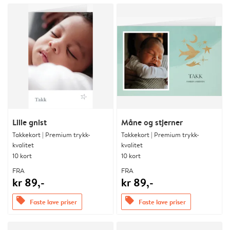
Lille gnist
Måne og stjerner
Takkekort | Premium trykk-
Takkekort | Premium trykk-
kvalitet
kvalitet
10 kort
10 kort
FRA
FRA
kr 89,-
kr 89,-
offers
offers
Faste lave priser
Faste lave priser