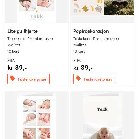
Lite gullhjerte
Papirdekorasjon
Takkekort | Premium trykk-
Takkekort | Premium trykk-
kvalitet
kvalitet
10 kort
10 kort
FRA
FRA
kr 89,-
kr 89,-
offers
offers
Faste lave priser
Faste lave priser