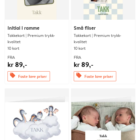
Initial i ramme
Små fliser
Takkekort | Premium trykk-
Takkekort | Premium trykk-
kvalitet
kvalitet
10 kort
10 kort
FRA
FRA
kr 89,-
kr 89,-
offers
offers
Faste lave priser
Faste lave priser