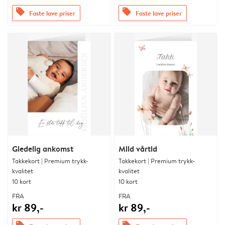
offers
offers
Faste lave priser
Faste lave priser
Gledelig ankomst
Mild vårtid
Takkekort | Premium trykk-
Takkekort | Premium trykk-
kvalitet
kvalitet
10 kort
10 kort
FRA
FRA
kr 89,-
kr 89,-