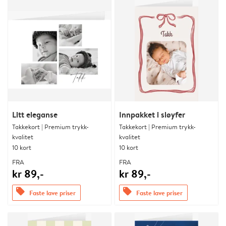
Litt eleganse
Innpakket i sløyfer
Takkekort | Premium trykk-
Takkekort | Premium trykk-
kvalitet
kvalitet
10 kort
10 kort
FRA
FRA
kr 89,-
kr 89,-
offers
offers
Faste lave priser
Faste lave priser