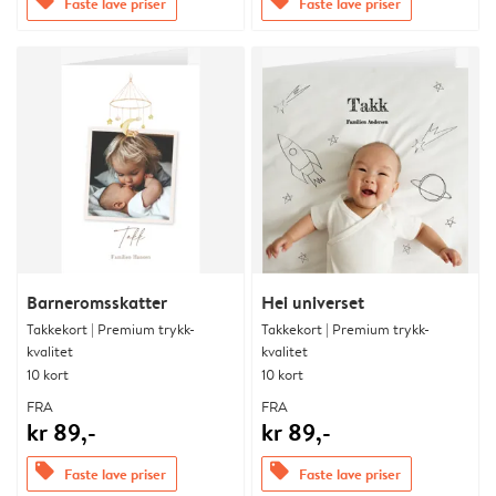
offers
offers
Faste lave priser
Faste lave priser
Barneromsskatter
Hei universet
Takkekort | Premium trykk-
Takkekort | Premium trykk-
kvalitet
kvalitet
10 kort
10 kort
FRA
FRA
kr 89,-
kr 89,-
offers
offers
Faste lave priser
Faste lave priser