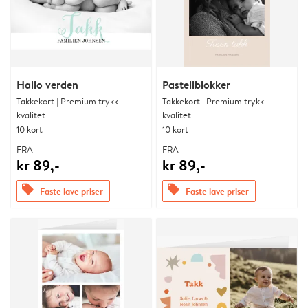
Hallo verden
Pastellblokker
Takkekort | Premium trykk-
Takkekort | Premium trykk-
kvalitet
kvalitet
10 kort
10 kort
FRA
FRA
kr 89,-
kr 89,-
offers
offers
Faste lave priser
Faste lave priser