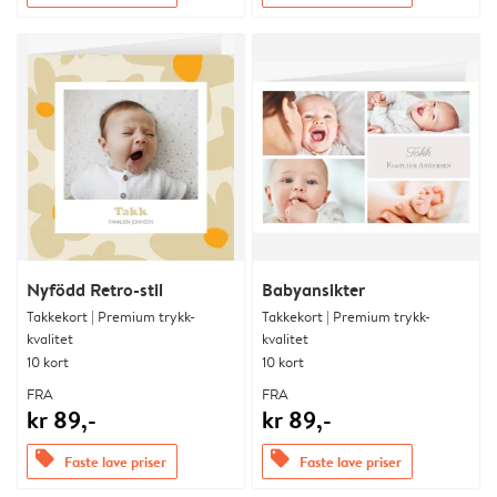
Nyfödd Retro-stil
Babyansikter
Takkekort | Premium trykk-
Takkekort | Premium trykk-
kvalitet
kvalitet
10 kort
10 kort
FRA
FRA
kr 89,-
kr 89,-
offers
offers
Faste lave priser
Faste lave priser