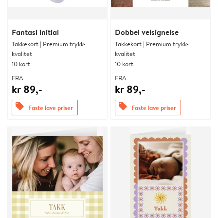
Fantasi initial
Dobbel velsignelse
Takkekort | Premium trykk-
Takkekort | Premium trykk-
kvalitet
kvalitet
10 kort
10 kort
FRA
FRA
kr 89,-
kr 89,-
offers
offers
Faste lave priser
Faste lave priser