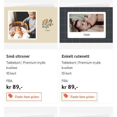
Små sitroner
Enkelt rutenett
Takkekort | Premium trykk-
Takkekort | Premium trykk-
kvalitet
kvalitet
10 kort
10 kort
FRA
FRA
kr 89,-
kr 89,-
offers
offers
Faste lave priser
Faste lave priser