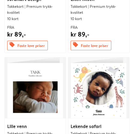
Takkekort | Premium trykk-
Takkekort | Premium trykk-
kvalitet
kvalitet
10 kort
10 kort
FRA
FRA
kr 89,-
kr 89,-
offers
offers
Faste lave priser
Faste lave priser
Lille venn
Lekende safari
Takkekort | Premium trykk-
Takkekort | Premium trykk-