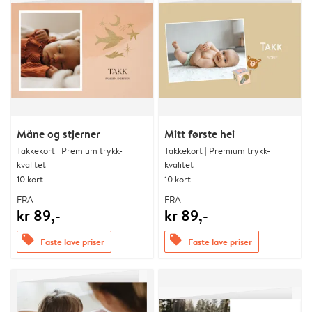
Måne og stjerner
Mitt første hei
Takkekort | Premium trykk-
Takkekort | Premium trykk-
kvalitet
kvalitet
10 kort
10 kort
FRA
FRA
kr 89,-
kr 89,-
offers
offers
Faste lave priser
Faste lave priser