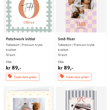
Patchwork initial
Små fliser
Takkekort | Premium trykk-
Takkekort | Premium trykk-
kvalitet
kvalitet
10 kort
10 kort
FRA
FRA
kr 89,-
kr 89,-
offers
offers
Faste lave priser
Faste lave priser