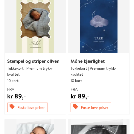
Stempel og striper oliven
Måne kjærlighet
Takkekort | Premium trykk-
Takkekort | Premium trykk-
kvalitet
kvalitet
10 kort
10 kort
FRA
FRA
kr 89,-
kr 89,-
offers
offers
Faste lave priser
Faste lave priser