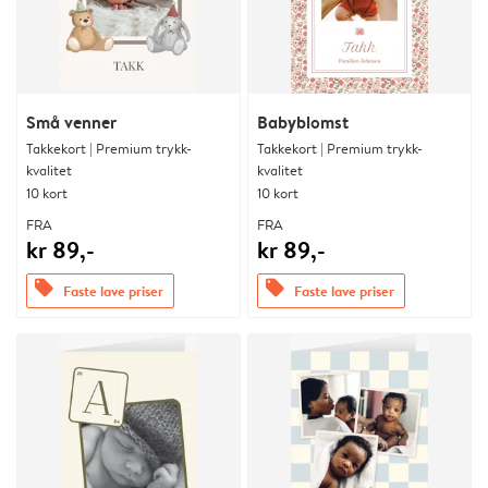
Små venner
Babyblomst
Takkekort | Premium trykk-
Takkekort | Premium trykk-
kvalitet
kvalitet
10 kort
10 kort
FRA
FRA
kr 89,-
kr 89,-
offers
offers
Faste lave priser
Faste lave priser