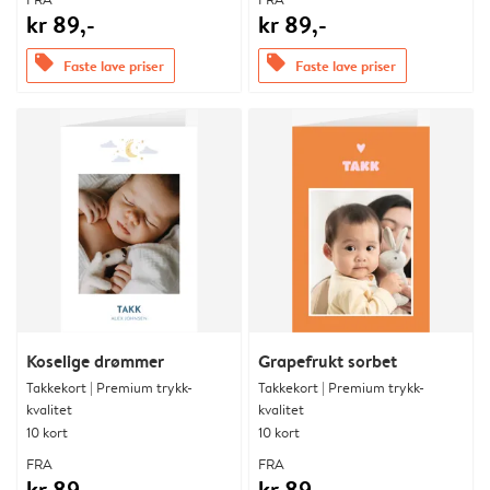
kr 89,-
kr 89,-
offers
offers
Faste lave priser
Faste lave priser
Koselige drømmer
Grapefrukt sorbet
Takkekort | Premium trykk-
Takkekort | Premium trykk-
kvalitet
kvalitet
10 kort
10 kort
FRA
FRA
kr 89,-
kr 89,-