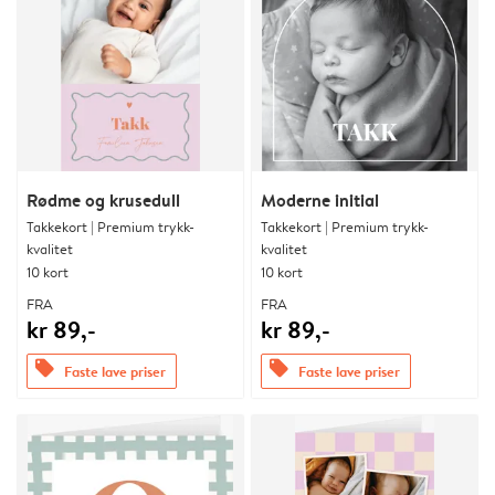
Rødme og krusedull
Moderne initial
Takkekort | Premium trykk-
Takkekort | Premium trykk-
kvalitet
kvalitet
10 kort
10 kort
FRA
FRA
kr 89,-
kr 89,-
offers
offers
Faste lave priser
Faste lave priser