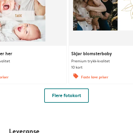
er her
Skjør blomsterbaby
alitet
Premium trykk-kvalitet
10 kort
offers
priser
Faste lave priser
Flere fotokort
Leveranse