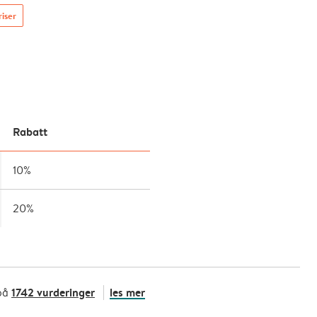
riser
Rabatt
10%
20%
1742 vurderinger
les mer
på