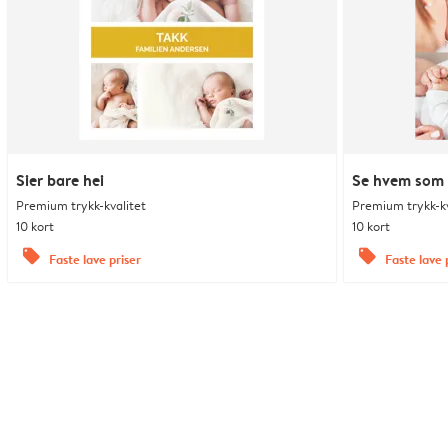
Sier bare hei
Se hvem som 
Premium trykk-kvalitet
Premium trykk-kv
10 kort
10 kort
offers
offers
Faste lave priser
Faste lave 