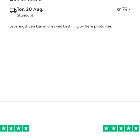
Tor. 20 Aug.
kr 79,-
delivery_standard_v2
Standard
Leveringstiden kan endres ved bestilling av flere produkter.