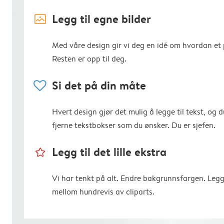
image_placeholder
Legg til egne bilder
Med våre design gir vi deg en idé om hvordan et p
Resten er opp til deg.
heart
Si det på din måte
Hvert design gjør det mulig å legge til tekst, og d
fjerne tekstbokser som du ønsker. Du er sjefen.
star_outline
Legg til det lille ekstra
Vi har tenkt på alt. Endre bakgrunnsfargen. Legg
mellom hundrevis av cliparts.