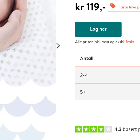
kr 119,-
offers
Faste lave p
Lag her
Alle priser inkl. mva og ekskl.
frakt
Antall
2-4
5+
4.2
basert 