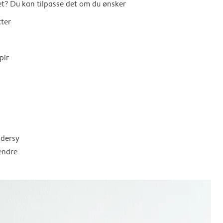
t? Du kan tilpasse det om du ønsker
tter
pir
ddersy
endre