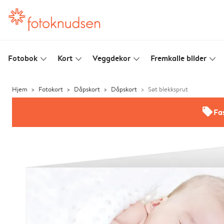
Fotobok
Kort
Veggdekor
Fremkalle bilder
slim_arrow_down
slim_arrow_down
slim_arrow_down
slim_arrow_down
Hjem
Fotokort
Dåpskort
Dåpskort
Søt blekksprut
offers
Fas