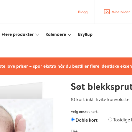
image_placeholder
Blogg
Mine bilder
Flere produkter
Kalendere
Bryllup
slim_arrow_down
slim_arrow_down
te lave priser – spar ekstra når du bestiller flere identiske ekse
Søt blekkspru
10 kort inkl. hvite konvolutter
Velg ønsket kort:
Doble kort
Tosidige 
FRA