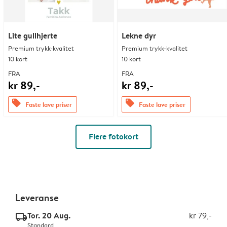
Lite gullhjerte
Lekne dyr
Premium trykk-kvalitet
Premium trykk-kvalitet
10 kort
10 kort
FRA
FRA
kr 89,-
kr 89,-
offers
offers
Faste lave priser
Faste lave priser
Flere fotokort
Leveranse
Tor. 20 Aug.
kr 79,-
delivery_standard_v2
Standard