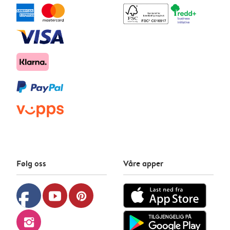
Følg oss
Våre apper
facebook
youtube
pinterest
instagram