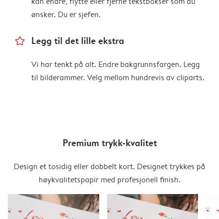
kan endre, flytte eller fjerne tekstbokser som du
ønsker. Du er sjefen.
star_outline
Legg til det lille ekstra
Vi har tenkt på alt. Endre bakgrunnsfargen. Legg
til bilderammer. Velg mellom hundrevis av cliparts.
Premium trykk-kvalitet
Design et tosidig eller dobbelt kort. Designet trykkes på
høykvalitetspapir med profesjonell finish.