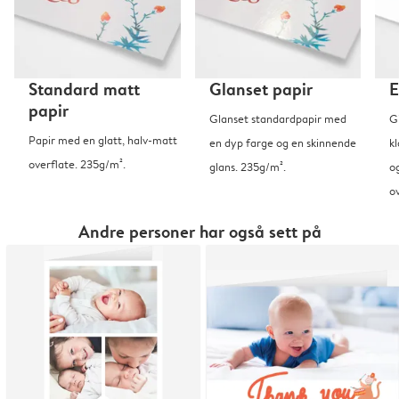
Standard matt
Glanset papir
E
papir
Glanset standardpapir med
G
Papir med en glatt, halv-matt
en dyp farge og en skinnende
kl
overflate. 235g/m².
glans. 235g/m².
o
o
Andre personer har også sett på