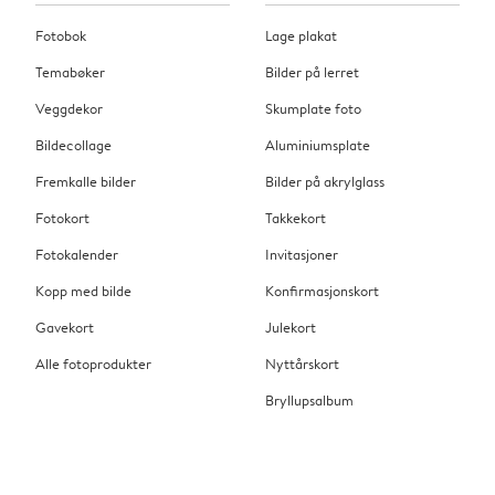
Fotobok
Lage plakat
Temabøker
Bilder på lerret
Veggdekor
Skumplate foto
Bildecollage
Aluminiumsplate
Fremkalle bilder
Bilder på akrylglass
Fotokort
Takkekort
Fotokalender
Invitasjoner
Kopp med bilde
Konfirmasjonskort
Gavekort
Julekort
Alle fotoprodukter
Nyttårskort
Bryllupsalbum