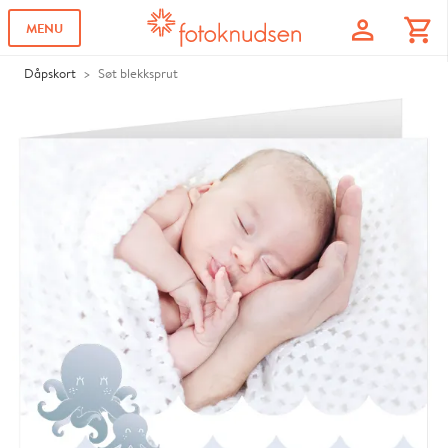
profile
shopping_cart
MENU
Dåpskort
Søt blekksprut