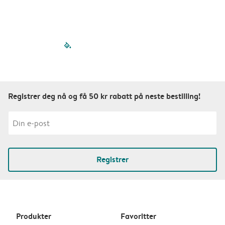
filled-pagination
outlined-paginatio
outlined-paginat
outlined-pagin
outlined-pag
outlined-p
Registrer deg nå og få 50 kr rabatt på neste bestilling!
Registrer
Produkter
Favoritter