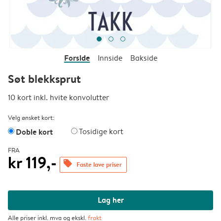
Forside
Innside
Bakside
Søt blekksprut
10 kort inkl. hvite konvolutter
Velg ønsket kort:
Doble kort
Tosidige kort
FRA
kr 119,-
offers
Faste lave priser
Lag her
Alle priser inkl. mva og ekskl.
frakt