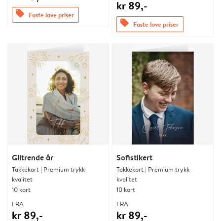
kr 89,-
offers
Faste lave priser
offers
Faste lave priser
Glitrende år
Sofistikert
Takkekort | Premium trykk-
Takkekort | Premium trykk-
kvalitet
kvalitet
10 kort
10 kort
FRA
FRA
kr 89,-
kr 89,-