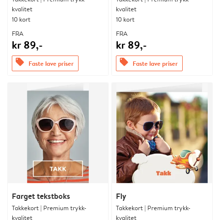
kvalitet
kvalitet
10 kort
10 kort
FRA
FRA
kr 89,-
kr 89,-
offers
offers
Faste lave priser
Faste lave priser
Farget tekstboks
Fly
Takkekort | Premium trykk-
Takkekort | Premium trykk-
kvalitet
kvalitet