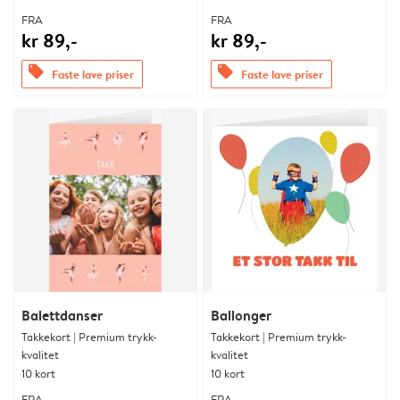
FRA
FRA
kr 89,-
kr 89,-
offers
offers
Faste lave priser
Faste lave priser
Balettdanser
Ballonger
Takkekort | Premium trykk-
Takkekort | Premium trykk-
kvalitet
kvalitet
10 kort
10 kort
FRA
FRA