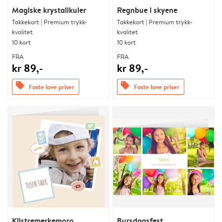
Magiske krystallkuler
Regnbue i skyene
Takkekort | Premium trykk-
Takkekort | Premium trykk-
kvalitet
kvalitet
10 kort
10 kort
FRA
FRA
kr 89,-
kr 89,-
offers
offers
Faste lave priser
Faste lave priser
Klistremerkemoro
Bursdagsfest