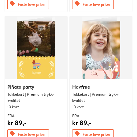
offers
offers
Faste lave priser
Faste lave priser
Piñata party
Havfrue
Takkekort | Premium trykk-
Takkekort | Premium trykk-
kvalitet
kvalitet
10 kort
10 kort
FRA
FRA
kr 89,-
kr 89,-
offers
offers
Faste lave priser
Faste lave priser