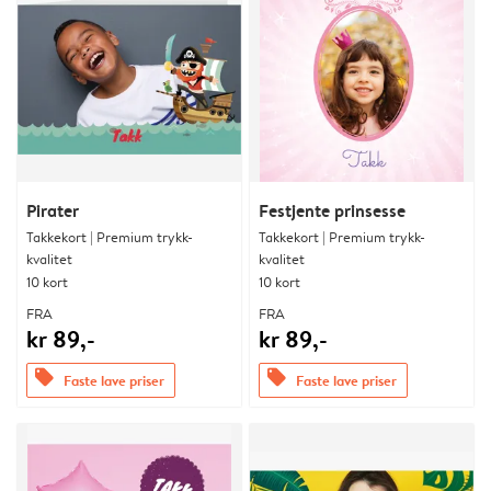
Pirater
Festjente prinsesse
Takkekort | Premium trykk-
Takkekort | Premium trykk-
kvalitet
kvalitet
10 kort
10 kort
FRA
FRA
kr 89,-
kr 89,-
offers
offers
Faste lave priser
Faste lave priser