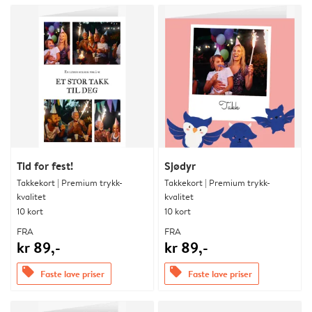
Tid for fest!
Sjødyr
Takkekort | Premium trykk-
Takkekort | Premium trykk-
kvalitet
kvalitet
10 kort
10 kort
FRA
FRA
kr 89,-
kr 89,-
offers
offers
Faste lave priser
Faste lave priser