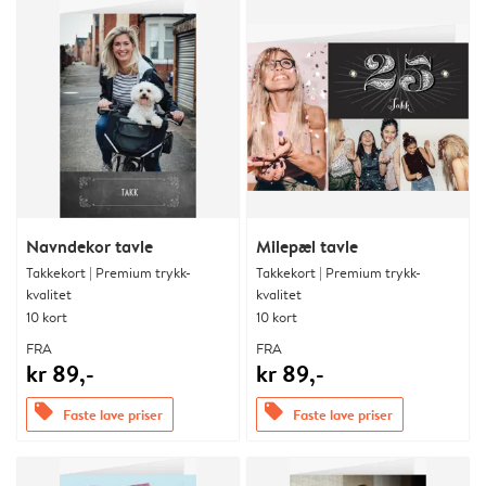
Navndekor tavle
Milepæl tavle
Takkekort | Premium trykk-
Takkekort | Premium trykk-
kvalitet
kvalitet
10 kort
10 kort
FRA
FRA
kr 89,-
kr 89,-
offers
offers
Faste lave priser
Faste lave priser