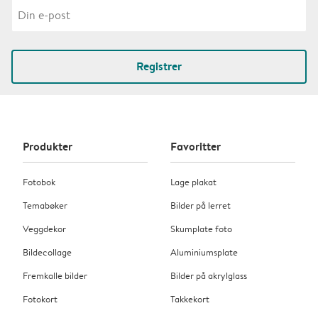
Registrer
Produkter
Favoritter
Fotobok
Lage plakat
Temabøker
Bilder på lerret
Veggdekor
Skumplate foto
Bildecollage
Aluminiumsplate
Fremkalle bilder
Bilder på akrylglass
Fotokort
Takkekort