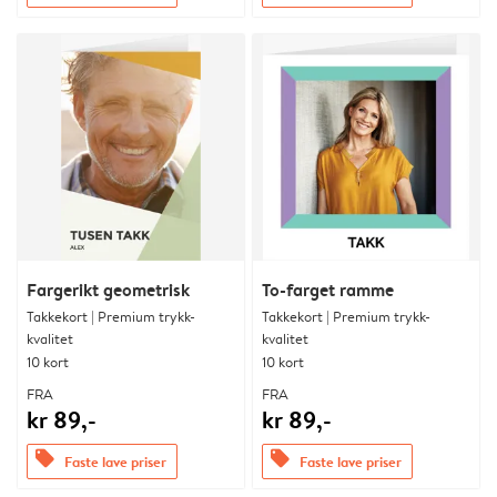
Fargerikt geometrisk
To-farget ramme
Takkekort | Premium trykk-
Takkekort | Premium trykk-
kvalitet
kvalitet
10 kort
10 kort
FRA
FRA
kr 89,-
kr 89,-
offers
offers
Faste lave priser
Faste lave priser