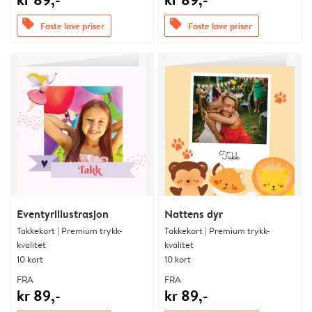
offers
offers
Faste lave priser
Faste lave priser
Eventyrillustrasjon
Nattens dyr
Takkekort | Premium trykk-
Takkekort | Premium trykk-
kvalitet
kvalitet
10 kort
10 kort
FRA
FRA
kr 89,-
kr 89,-