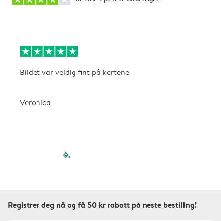
Bildet var veldig fint på kortene
V
o
Veronica
filled-pagination
outlined-paginatio
outlined-paginat
outlined-pagin
outlined-pag
outlined-p
Registrer deg nå og få 50 kr rabatt på neste bestilling!