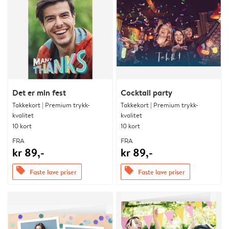
Det er min fest
Cocktail party
Takkekort | Premium trykk-
Takkekort | Premium trykk-
kvalitet
kvalitet
10 kort
10 kort
FRA
FRA
kr 89,-
kr 89,-
offers
offers
Faste lave priser
Faste lave priser