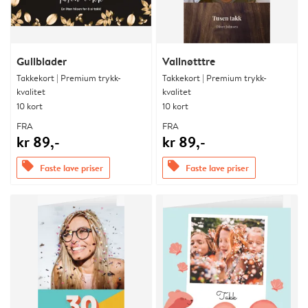
Gullblader
Vallnøtttre
Takkekort | Premium trykk-
Takkekort | Premium trykk-
kvalitet
kvalitet
10 kort
10 kort
FRA
FRA
kr 89,-
kr 89,-
offers
offers
Faste lave priser
Faste lave priser