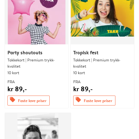
Party shoutouts
Tropisk fest
Takkekort | Premium trykk-
Takkekort | Premium trykk-
kvalitet
kvalitet
10 kort
10 kort
FRA
FRA
kr 89,-
kr 89,-
offers
offers
Faste lave priser
Faste lave priser