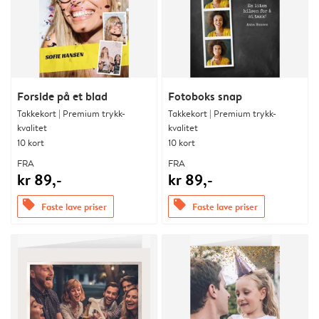
Forside på et blad
Fotoboks snap
Takkekort | Premium trykk-
Takkekort | Premium trykk-
kvalitet
kvalitet
10 kort
10 kort
FRA
FRA
kr 89,-
kr 89,-
offers
offers
Faste lave priser
Faste lave priser