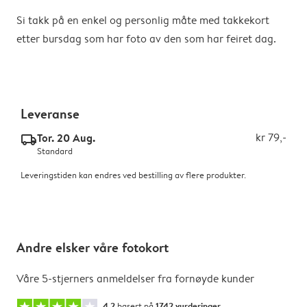
Si takk på en enkel og personlig måte med takkekort
etter bursdag som har foto av den som har feiret dag.
Leveranse
Tor. 20 Aug.
kr 79,-
delivery_standard_v2
Standard
Leveringstiden kan endres ved bestilling av flere produkter.
Andre elsker våre fotokort
Våre 5-stjerners anmeldelser fra fornøyde kunder
4.2
basert på
1742 vurderinger