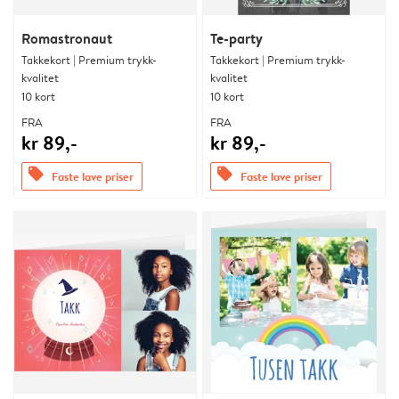
Romastronaut
Te-party
Takkekort | Premium trykk-
Takkekort | Premium trykk-
kvalitet
kvalitet
10 kort
10 kort
FRA
FRA
kr 89,-
kr 89,-
offers
offers
Faste lave priser
Faste lave priser