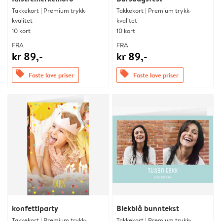
Takkekort | Premium trykk-
Takkekort | Premium trykk-
kvalitet
kvalitet
10 kort
10 kort
FRA
FRA
kr 89,-
kr 89,-
offers
offers
Faste lave priser
Faste lave priser
konfettiparty
Blekblå bunntekst
Takkekort | Premium trykk-
Takkekort | Premium trykk-