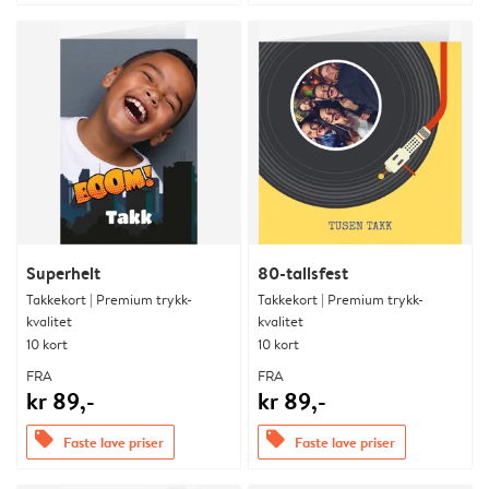
Superhelt
80-tallsfest
Takkekort | Premium trykk-
Takkekort | Premium trykk-
kvalitet
kvalitet
10 kort
10 kort
FRA
FRA
kr 89,-
kr 89,-
offers
offers
Faste lave priser
Faste lave priser