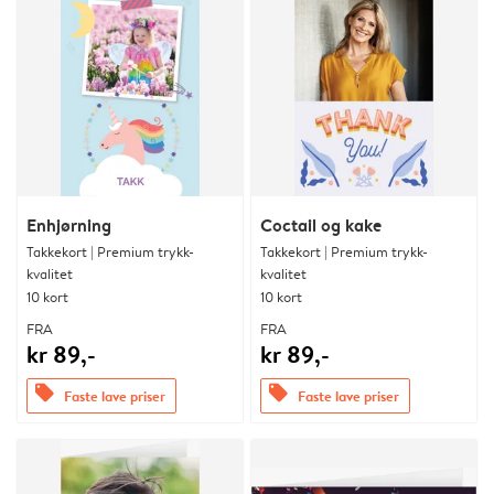
Enhjørning
Coctail og kake
Takkekort | Premium trykk-
Takkekort | Premium trykk-
kvalitet
kvalitet
10 kort
10 kort
FRA
FRA
kr 89,-
kr 89,-
offers
offers
Faste lave priser
Faste lave priser