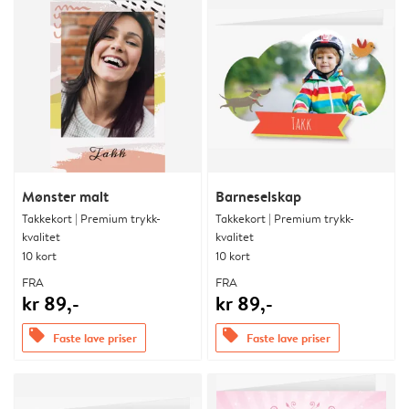
Mønster malt
Barneselskap
Takkekort | Premium trykk-
Takkekort | Premium trykk-
kvalitet
kvalitet
10 kort
10 kort
FRA
FRA
kr 89,-
kr 89,-
offers
offers
Faste lave priser
Faste lave priser