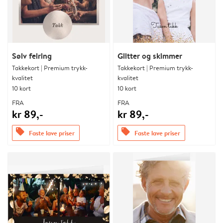
Sølv feiring
Glitter og skimmer
Takkekort | Premium trykk-
Takkekort | Premium trykk-
kvalitet
kvalitet
10 kort
10 kort
FRA
FRA
kr 89,-
kr 89,-
offers
offers
Faste lave priser
Faste lave priser