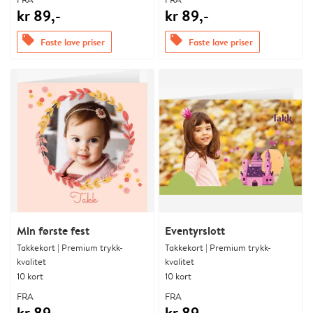
kr 89,-
kr 89,-
offers
offers
Faste lave priser
Faste lave priser
Min første fest
Eventyrslott
Takkekort | Premium trykk-
Takkekort | Premium trykk-
kvalitet
kvalitet
10 kort
10 kort
FRA
FRA
kr 89,-
kr 89,-