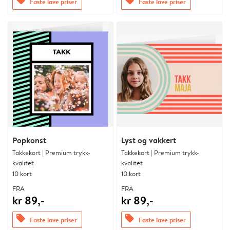
offers
offers
Faste lave priser
Faste lave priser
Popkonst
Lyst og vakkert
Takkekort | Premium trykk-
Takkekort | Premium trykk-
kvalitet
kvalitet
10 kort
10 kort
FRA
FRA
kr 89,-
kr 89,-
offers
offers
Faste lave priser
Faste lave priser