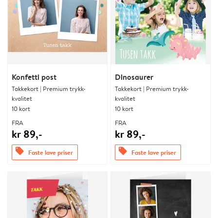
Konfetti post
Dinosaurer
Takkekort | Premium trykk-
Takkekort | Premium trykk-
kvalitet
kvalitet
10 kort
10 kort
FRA
FRA
kr 89,-
kr 89,-
offers
offers
Faste lave priser
Faste lave priser