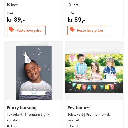
10 kort
10 kort
FRA
FRA
kr 89,-
kr 89,-
offers
offers
Faste lave priser
Faste lave priser
Funky bursdag
Festbanner
Takkekort | Premium trykk-
Takkekort | Premium trykk-
kvalitet
kvalitet
10 kort
10 kort