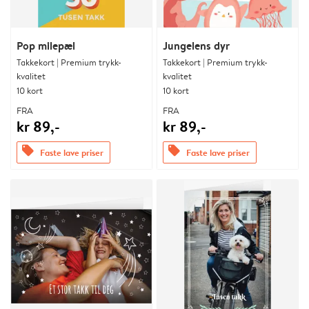
Pop milepæl
Jungelens dyr
Takkekort | Premium trykk-
Takkekort | Premium trykk-
kvalitet
kvalitet
10 kort
10 kort
FRA
FRA
kr 89,-
kr 89,-
offers
offers
Faste lave priser
Faste lave priser