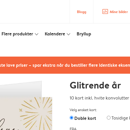
image_placeholder
Blogg
Mine bilder
Flere produkter
Kalendere
Bryllup
slim_arrow_down
slim_arrow_down
te lave priser – spar ekstra når du bestiller flere identiske ekse
Glitrende år
10 kort inkl. hvite konvolutter
Velg ønsket kort:
Doble kort
Tosidige 
FRA