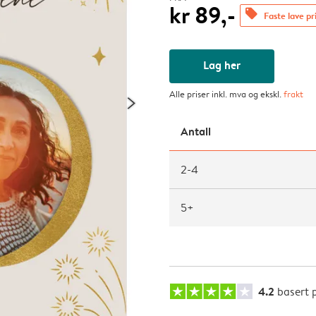
kr 89,-
offers
Faste lave pr
Lag her
Alle priser inkl. mva og ekskl.
frakt
Antall
2-4
5+
4.2
basert 