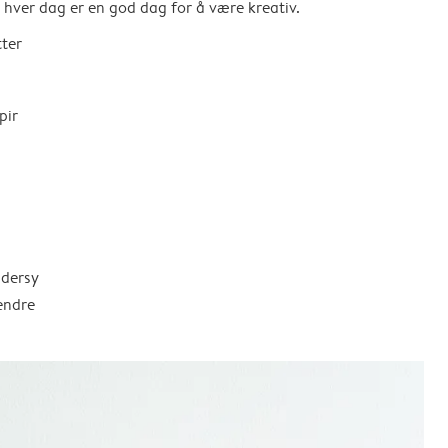
så hver dag er en god dag for å være kreativ.
tter
pir
ddersy
endre