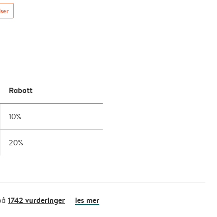
iser
Rabatt
10%
20%
1742 vurderinger
les mer
på