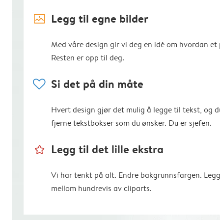
image_placeholder
Legg til egne bilder
Med våre design gir vi deg en idé om hvordan et p
Resten er opp til deg.
heart
Si det på din måte
Hvert design gjør det mulig å legge til tekst, og d
fjerne tekstbokser som du ønsker. Du er sjefen.
star_outline
Legg til det lille ekstra
Vi har tenkt på alt. Endre bakgrunnsfargen. Legg
mellom hundrevis av cliparts.