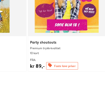
Party shoutouts
Premium trykk-kvalitet
10 kort
FRA
kr 89,-
offers
Faste lave priser