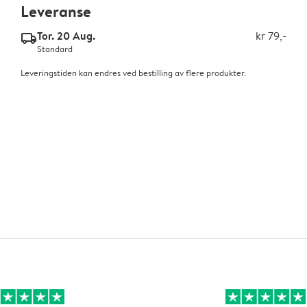
Leveranse
Tor. 20 Aug.
kr 79,-
delivery_standard_v2
Standard
Leveringstiden kan endres ved bestilling av flere produkter.