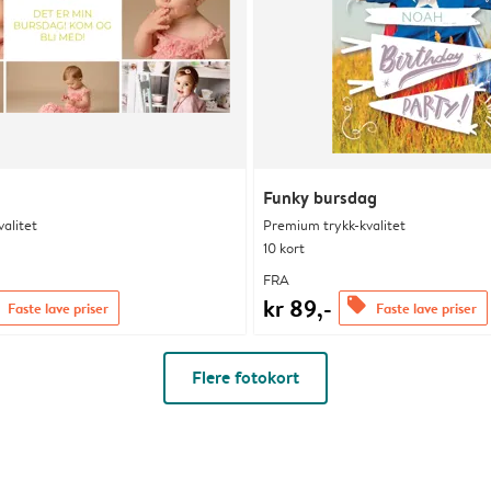
Funky bursdag
alitet
Premium trykk-kvalitet
10 kort
FRA
kr 89,-
offers
Faste lave priser
Faste lave priser
Flere fotokort