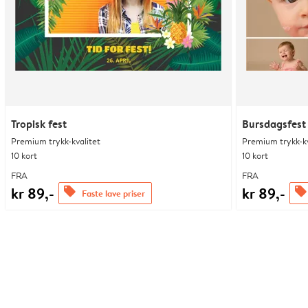
Tropisk fest
Bursdagsfest
Premium trykk-kvalitet
Premium trykk-kv
10 kort
10 kort
FRA
FRA
kr 89,-
kr 89,-
offers
offers
Faste lave priser