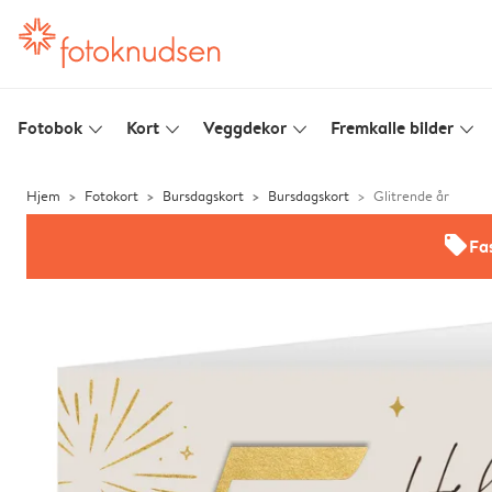
Fotobok
Kort
Veggdekor
Fremkalle bilder
slim_arrow_down
slim_arrow_down
slim_arrow_down
slim_arrow_down
Hjem
Fotokort
Bursdagskort
Bursdagskort
Glitrende år
offers
Fas