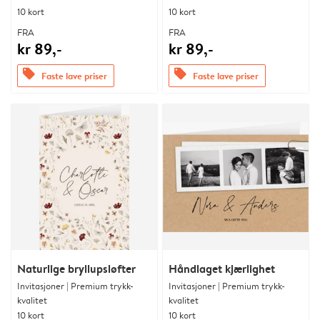
10 kort
10 kort
FRA
FRA
kr 89,-
kr 89,-
offers
offers
Faste lave priser
Faste lave priser
Naturlige bryllupsløfter
Håndlaget kjærlighet
Invitasjoner | Premium trykk-
Invitasjoner | Premium trykk-
kvalitet
kvalitet
10 kort
10 kort