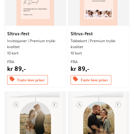
Sitrus-fest
Sitrus-fest
Invitasjoner | Premium trykk-
Takkekort | Premium trykk-
kvalitet
kvalitet
10 kort
10 kort
FRA
FRA
kr 89,-
kr 89,-
offers
offers
Faste lave priser
Faste lave priser