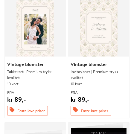
Vintage blomster
Vintage blomster
Takkekort | Premium trykk-
Invitasjoner | Premium trykk-
kvalitet
kvalitet
10 kort
10 kort
FRA
FRA
kr 89,-
kr 89,-
offers
offers
Faste lave priser
Faste lave priser