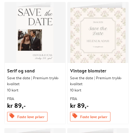
Serif og sand
Vintage blomster
Save the date | Premium trykk-
Save the date | Premium trykk-
kvalitet
kvalitet
10 kort
10 kort
FRA
FRA
kr 89,-
kr 89,-
offers
offers
Faste lave priser
Faste lave priser