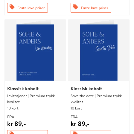
offers
offers
Faste lave priser
Faste lave priser
Klassisk kobolt
Klassisk kobolt
Invitasjoner | Premium trykk-
Save the date | Premium trykk-
kvalitet
kvalitet
10 kort
10 kort
FRA
FRA
kr 89,-
kr 89,-