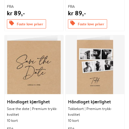
FRA
FRA
kr 89,-
kr 89,-
offers
offers
Faste lave priser
Faste lave priser
Håndlaget kjærlighet
Håndlaget kjærlighet
Save the date | Premium trykk-
Takkekort | Premium trykk-
kvalitet
kvalitet
10 kort
10 kort
FRA
FRA