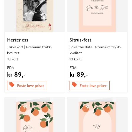
Herter ess
Sitrus-fest
Takkekort | Premium trykk-
Save the date | Premium trykk-
kvalitet
kvalitet
10 kort
10 kort
FRA
FRA
kr 89,-
kr 89,-
offers
offers
Faste lave priser
Faste lave priser