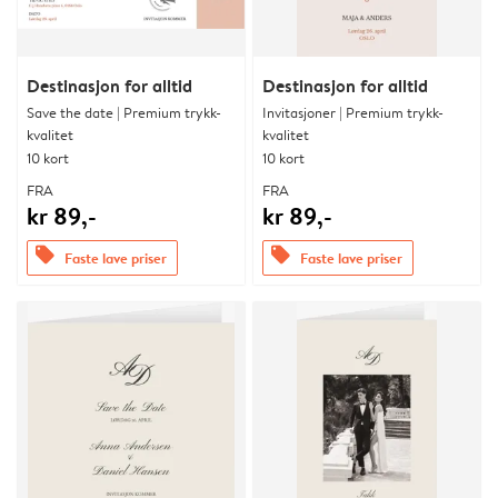
Destinasjon for alltid
Destinasjon for alltid
Save the date | Premium trykk-
Invitasjoner | Premium trykk-
kvalitet
kvalitet
10 kort
10 kort
FRA
FRA
kr 89,-
kr 89,-
offers
offers
Faste lave priser
Faste lave priser