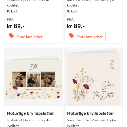
kvalitet
kvalitet
10 kort
10 kort
FRA
FRA
kr 89,-
kr 89,-
offers
offers
Faste lave priser
Faste lave priser
Naturlige bryllupsløfter
Naturlige bryllupsløfter
Takkekort | Premium trykk-
Save the date | Premium trykk-
kvalitet
kvalitet