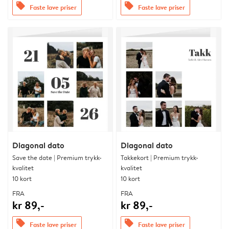
offers
offers
Faste lave priser
Faste lave priser
Diagonal dato
Diagonal dato
Save the date | Premium trykk-
Takkekort | Premium trykk-
kvalitet
kvalitet
10 kort
10 kort
FRA
FRA
kr 89,-
kr 89,-
offers
offers
Faste lave priser
Faste lave priser