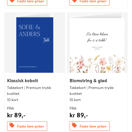
offers
offers
Faste lave priser
Faste lave priser
Klassisk kobolt
Blomstring & glød
Takkekort | Premium trykk-
Takkekort | Premium trykk-
kvalitet
kvalitet
10 kort
10 kort
FRA
FRA
kr 89,-
kr 89,-
offers
offers
Faste lave priser
Faste lave priser