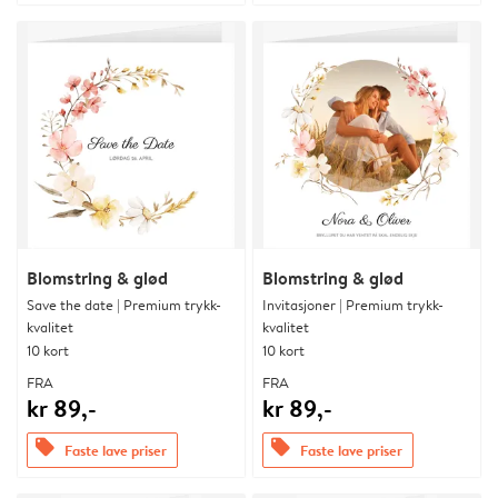
Blomstring & glød
Blomstring & glød
Save the date | Premium trykk-
Invitasjoner | Premium trykk-
kvalitet
kvalitet
10 kort
10 kort
FRA
FRA
kr 89,-
kr 89,-
offers
offers
Faste lave priser
Faste lave priser