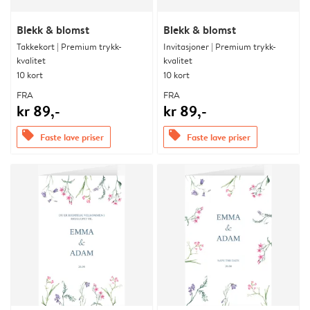
Blekk & blomst
Blekk & blomst
Takkekort | Premium trykk-
Invitasjoner | Premium trykk-
kvalitet
kvalitet
10 kort
10 kort
FRA
FRA
kr 89,-
kr 89,-
offers
offers
Faste lave priser
Faste lave priser