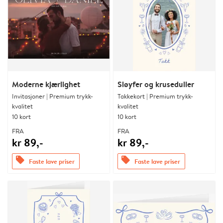
Moderne kjærlighet
Sløyfer og kruseduller
Invitasjoner | Premium trykk-
Takkekort | Premium trykk-
kvalitet
kvalitet
10 kort
10 kort
FRA
FRA
kr 89,-
kr 89,-
offers
offers
Faste lave priser
Faste lave priser