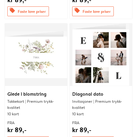
offers
offers
Faste lave priser
Faste lave priser
Glede i blomstring
Diagonal dato
Takkekort | Premium trykk-
Invitasjoner | Premium trykk-
kvalitet
kvalitet
10 kort
10 kort
FRA
FRA
kr 89,-
kr 89,-