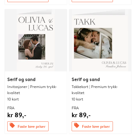
Serif og sand
Serif og sand
Invitasjoner | Premium trykk-
Takkekort | Premium trykk-
kvalitet
kvalitet
10 kort
10 kort
FRA
FRA
kr 89,-
kr 89,-
offers
offers
Faste lave priser
Faste lave priser