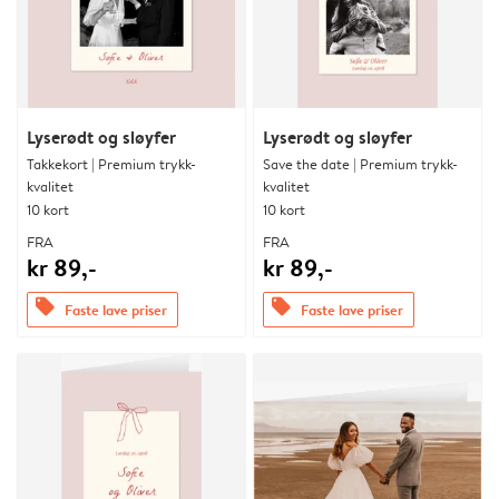
Lyserødt og sløyfer
Lyserødt og sløyfer
Takkekort | Premium trykk-
Save the date | Premium trykk-
kvalitet
kvalitet
10 kort
10 kort
FRA
FRA
kr 89,-
kr 89,-
offers
offers
Faste lave priser
Faste lave priser