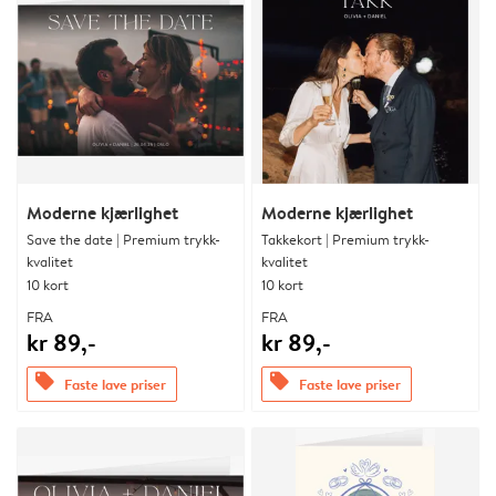
Moderne kjærlighet
Moderne kjærlighet
Save the date | Premium trykk-
Takkekort | Premium trykk-
kvalitet
kvalitet
10 kort
10 kort
FRA
FRA
kr 89,-
kr 89,-
offers
offers
Faste lave priser
Faste lave priser