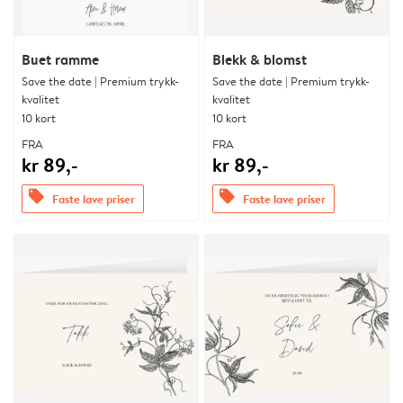
Buet ramme
Blekk & blomst
Save the date | Premium trykk-
Save the date | Premium trykk-
kvalitet
kvalitet
10 kort
10 kort
FRA
FRA
kr 89,-
kr 89,-
offers
offers
Faste lave priser
Faste lave priser