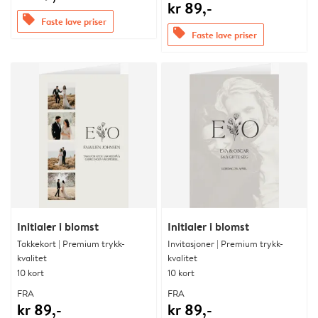
kr 89,-
offers
Faste lave priser
offers
Faste lave priser
Initialer i blomst
Initialer i blomst
Takkekort | Premium trykk-
Invitasjoner | Premium trykk-
kvalitet
kvalitet
10 kort
10 kort
FRA
FRA
kr 89,-
kr 89,-