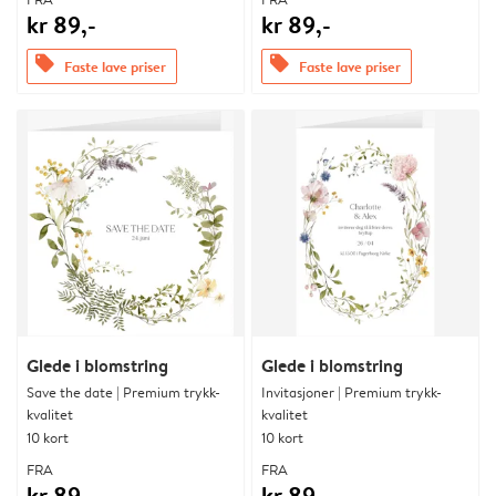
kr 89,-
kr 89,-
offers
offers
Faste lave priser
Faste lave priser
Glede i blomstring
Glede i blomstring
Save the date | Premium trykk-
Invitasjoner | Premium trykk-
kvalitet
kvalitet
10 kort
10 kort
FRA
FRA
kr 89,-
kr 89,-