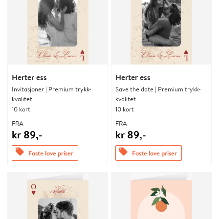
Herter ess
Herter ess
Invitasjoner | Premium trykk-
Save the date | Premium trykk-
kvalitet
kvalitet
10 kort
10 kort
FRA
FRA
kr 89,-
kr 89,-
offers
offers
Faste lave priser
Faste lave priser