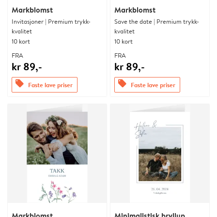
Markblomst
Markblomst
Invitasjoner | Premium trykk-
Save the date | Premium trykk-
kvalitet
kvalitet
10 kort
10 kort
FRA
FRA
kr 89,-
kr 89,-
offers
offers
Faste lave priser
Faste lave priser
Markblomst
Minimalistisk bryllup