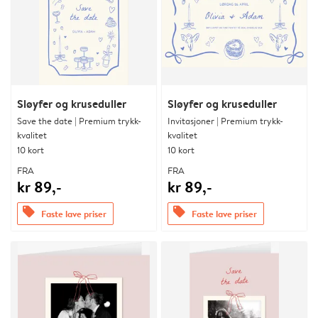
Sløyfer og kruseduller
Sløyfer og kruseduller
Save the date | Premium trykk-
Invitasjoner | Premium trykk-
kvalitet
kvalitet
10 kort
10 kort
FRA
FRA
kr 89,-
kr 89,-
offers
offers
Faste lave priser
Faste lave priser