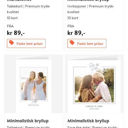
Takkekort | Premium trykk-
Invitasjoner | Premium trykk-
kvalitet
kvalitet
10 kort
10 kort
FRA
FRA
kr 89,-
kr 89,-
offers
offers
Faste lave priser
Faste lave priser
Minimalistisk bryllup
Minimalistisk bryllup
Takkekort | Premium trykk-
Save the date | Premium trykk-