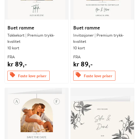
Buet ramme
Buet ramme
Takkekort | Premium trykk-
Invitasjoner | Premium trykk-
kvalitet
kvalitet
10 kort
10 kort
FRA
FRA
kr 89,-
kr 89,-
offers
offers
Faste lave priser
Faste lave priser