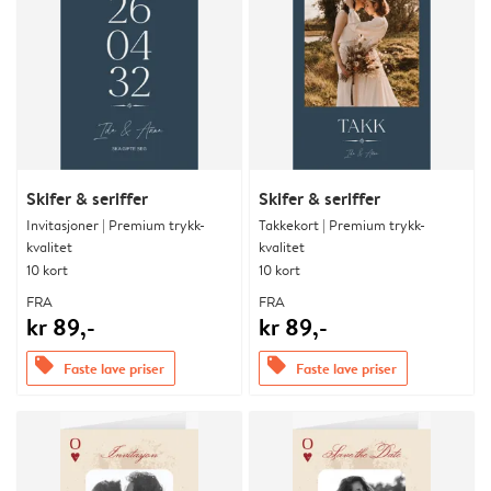
Skifer & seriffer
Skifer & seriffer
Invitasjoner | Premium trykk-
Takkekort | Premium trykk-
kvalitet
kvalitet
10 kort
10 kort
FRA
FRA
kr 89,-
kr 89,-
offers
offers
Faste lave priser
Faste lave priser