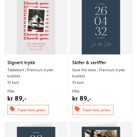
Signert trykk
Skifer & seriffer
Takkekort | Premium trykk-
Save the date | Premium trykk-
kvalitet
kvalitet
10 kort
10 kort
FRA
FRA
kr 89,-
kr 89,-
offers
offers
Faste lave priser
Faste lave priser