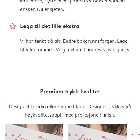
kan endre, flytte eller fjerne tekstbokser som du
ønsker. Du er sjefen.
star_outline
Legg til det lille ekstra
Vi har tenkt på alt. Endre bakgrunnsfargen. Legg
til bilderammer. Velg mellom hundrevis av cliparts.
Premium trykk-kvalitet
Design et tosidig eller dobbelt kort. Designet trykkes på
høykvalitetspapir med profesjonell finish.