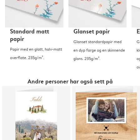
Standard matt
Glanset papir
E
papir
Glanset standardpapir med
G
Papir med en glatt, halv-matt
en dyp farge og en skinnende
kl
overflate. 235g/m².
glans. 235g/m².
o
o
Andre personer har også sett på