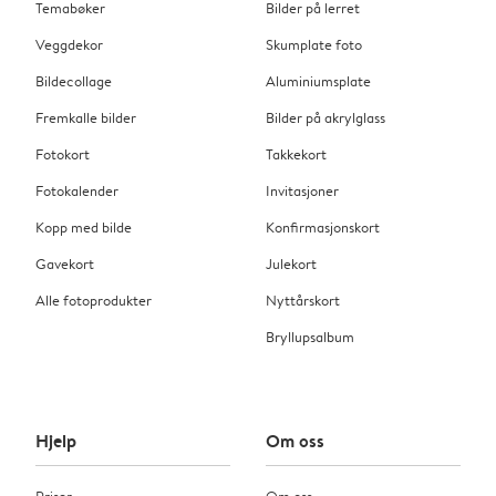
Temabøker
Bilder på lerret
Veggdekor
Skumplate foto
Bildecollage
Aluminiumsplate
Fremkalle bilder
Bilder på akrylglass
Fotokort
Takkekort
Fotokalender
Invitasjoner
Kopp med bilde
Konfirmasjonskort
Gavekort
Julekort
Alle fotoprodukter
Nyttårskort
Bryllupsalbum
Hjelp
Om oss
Priser
Om oss