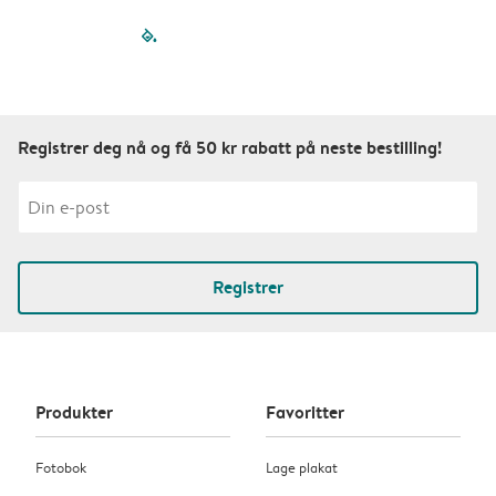
filled-pagination
outlined-paginatio
outlined-paginat
outlined-pagin
outlined-pag
outlined-p
Registrer deg nå og få 50 kr rabatt på neste bestilling!
Registrer
Produkter
Favoritter
Fotobok
Lage plakat