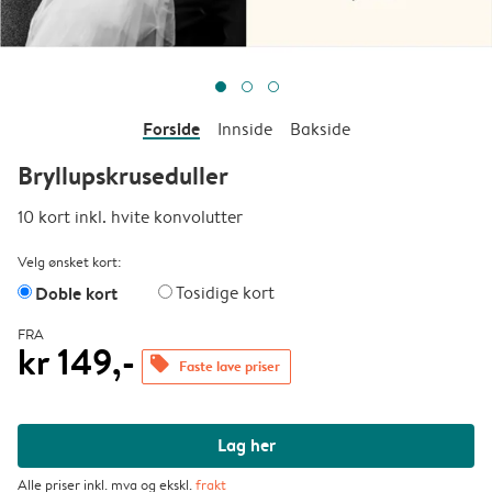
Forside
Innside
Bakside
Bryllupskruseduller
10 kort inkl. hvite konvolutter
Velg ønsket kort:
Doble kort
Tosidige kort
FRA
kr 149,-
offers
Faste lave priser
Lag her
Alle priser inkl. mva og ekskl.
frakt