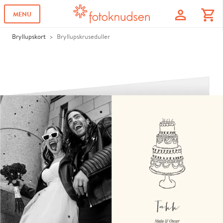
profile
shopping_cart
MENU
Bryllupskort
Bryllupskruseduller