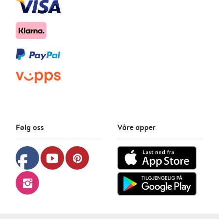
Følg oss
Våre apper
facebook
youtube
pinterest
instagram