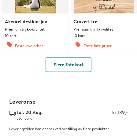
Akvarelldestinasjon
Gravert tre
Premium trykk-kvalitet
Premium trykk-kvalitet
10 kort
10 kort
offers
offers
Faste lave priser
Faste lave priser
Flere fotokort
Leveranse
Tor. 20 Aug.
kr 139,-
delivery_standard_v2
Standard
Leveringstiden kan endres ved bestilling av flere produkter.