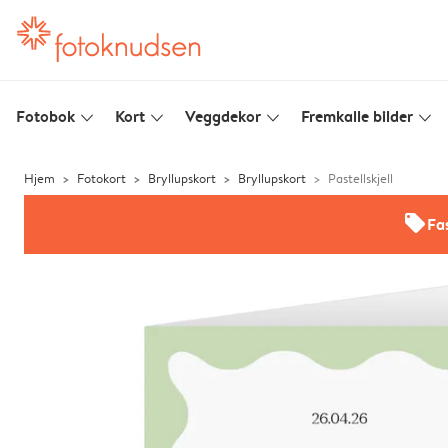
Fotobok
Kort
Veggdekor
Fremkalle bilder
slim_arrow_down
slim_arrow_down
slim_arrow_down
slim_arrow_down
Hjem
Fotokort
Bryllupskort
Bryllupskort
Pastellskjell
offers
Fas