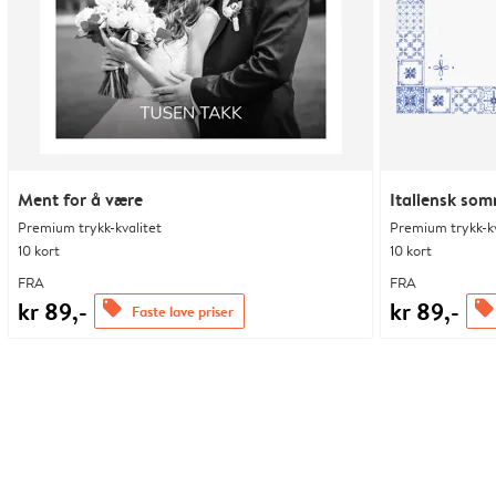
Ment for å være
Italiensk so
Premium trykk-kvalitet
Premium trykk-kv
10 kort
10 kort
FRA
FRA
kr 89,-
kr 89,-
offers
offers
Faste lave priser