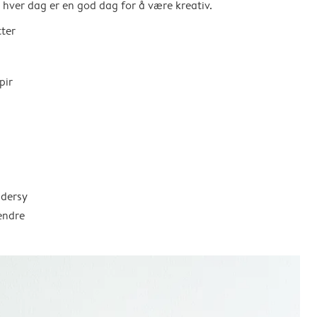
så hver dag er en god dag for å være kreativ.
tter
pir
ddersy
endre