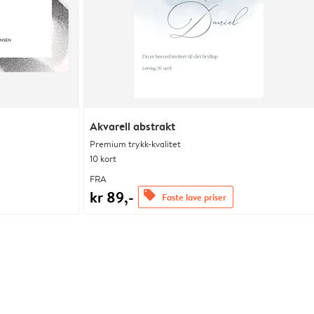
Akvarell abstrakt
Premium trykk-kvalitet
10 kort
FRA
kr 89,-
offers
Faste lave priser