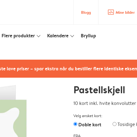
image_placeholder
Blogg
Mine bilder
Flere produkter
Kalendere
Bryllup
slim_arrow_down
slim_arrow_down
te lave priser – spar ekstra når du bestiller flere identiske ekse
Pastellskjell
10 kort inkl. hvite konvolutter
Velg ønsket kort:
Doble kort
Tosidige 
FRA