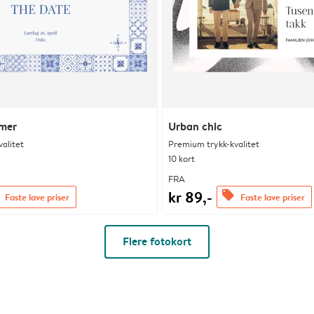
mmer
Urban chic
alitet
Premium trykk-kvalitet
10 kort
FRA
kr 89,-
offers
Faste lave priser
Faste lave priser
Flere fotokort