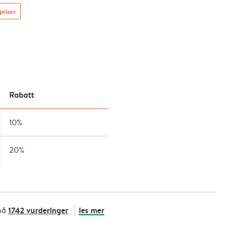
priser
Rabatt
10%
20%
1742 vurderinger
les mer
på