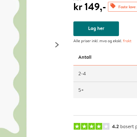
kr 149,-
offers
Faste lave 
Lag her
Alle priser inkl. mva og ekskl.
frakt
Antall
2-4
5+
4.2
basert 