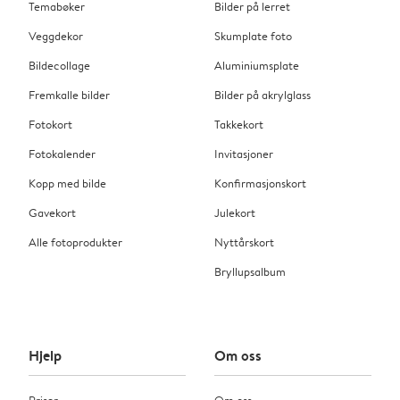
Temabøker
Bilder på lerret
Veggdekor
Skumplate foto
Bildecollage
Aluminiumsplate
Fremkalle bilder
Bilder på akrylglass
Fotokort
Takkekort
Fotokalender
Invitasjoner
Kopp med bilde
Konfirmasjonskort
Gavekort
Julekort
Alle fotoprodukter
Nyttårskort
Bryllupsalbum
Hjelp
Om oss
Priser
Om oss