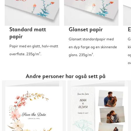
Standard matt
Glanset papir
E
papir
Glanset standardpapir med
G
Papir med en glatt, halv-matt
en dyp farge og en skinnende
kl
overflate. 235g/m².
glans. 235g/m².
o
o
Andre personer har også sett på