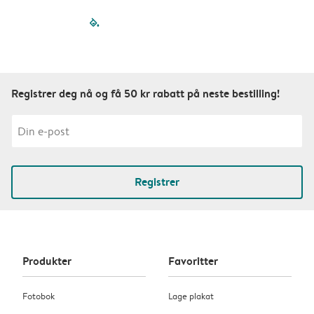
filled-pagination
outlined-paginatio
outlined-paginat
outlined-pagin
outlined-pag
outlined-p
Registrer deg nå og få 50 kr rabatt på neste bestilling!
Registrer
Produkter
Favoritter
Fotobok
Lage plakat