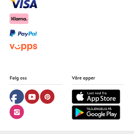
Følg oss
Våre apper
facebook
youtube
pinterest
instagram