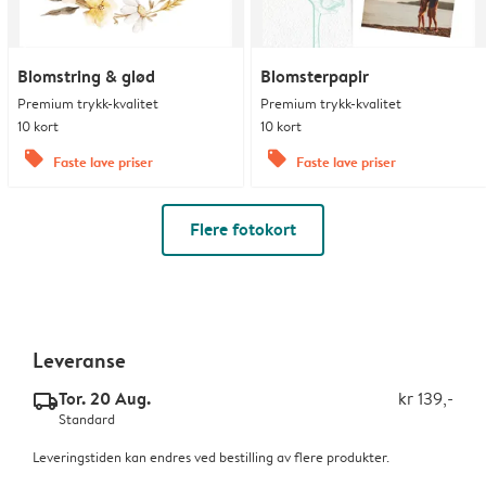
Blomstring & glød
Blomsterpapir
Premium trykk-kvalitet
Premium trykk-kvalitet
10 kort
10 kort
offers
offers
Faste lave priser
Faste lave priser
Flere fotokort
Leveranse
Tor. 20 Aug.
kr 139,-
delivery_standard_v2
Standard
Leveringstiden kan endres ved bestilling av flere produkter.