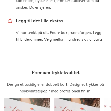
kan endre, flytte eller fjerne tekstbokser som du
ønsker. Du er sjefen.
star_outline
Legg til det lille ekstra
Vi har tenkt på alt. Endre bakgrunnsfargen. Legg
til bilderammer. Velg mellom hundrevis av cliparts.
Premium trykk-kvalitet
Design et tosidig eller dobbelt kort. Designet trykkes på
høykvalitetspapir med profesjonell finish.