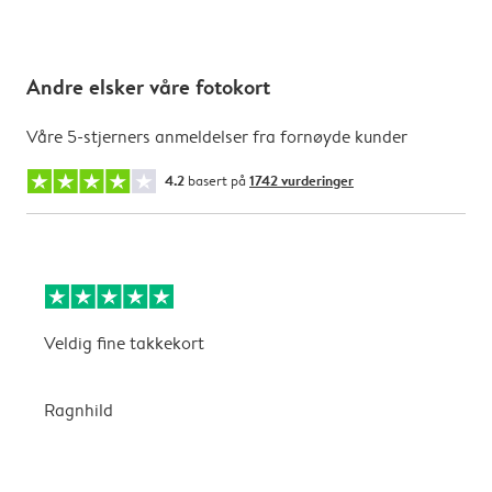
Andre elsker våre fotokort
Våre 5-stjerners anmeldelser fra fornøyde kunder
4.2
basert på
1742 vurderinger
Veldig fine takkekort
k
s
Ragnhild
j