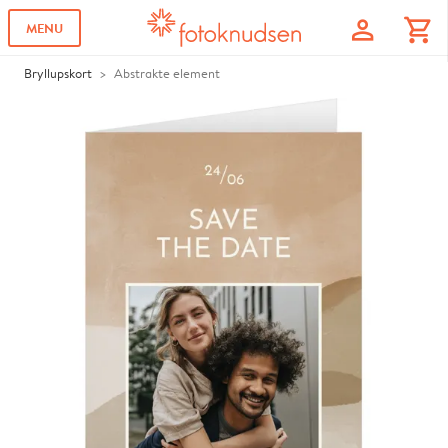
profile
shopping_cart
MENU
Bryllupskort
Abstrakte element