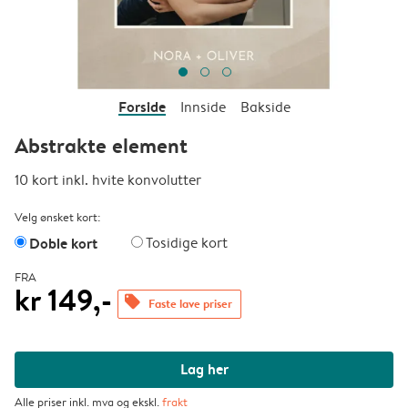
Forside
Innside
Bakside
Abstrakte element
10 kort inkl. hvite konvolutter
Velg ønsket kort:
Doble kort
Tosidige kort
FRA
kr 149,-
offers
Faste lave priser
Lag her
Alle priser inkl. mva og ekskl.
frakt