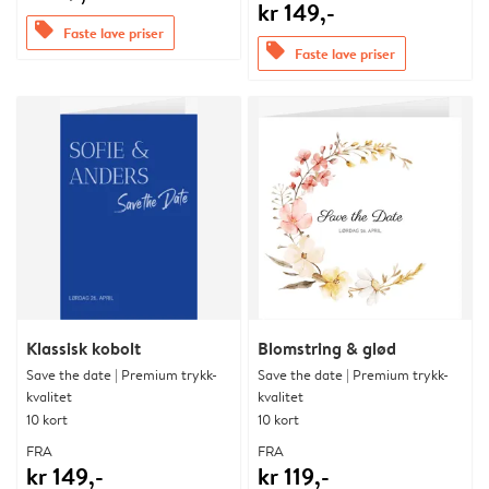
kr 149,-
offers
Faste lave priser
offers
Faste lave priser
Klassisk kobolt
Blomstring & glød
Save the date | Premium trykk-
Save the date | Premium trykk-
kvalitet
kvalitet
10 kort
10 kort
FRA
FRA
kr 149,-
kr 119,-