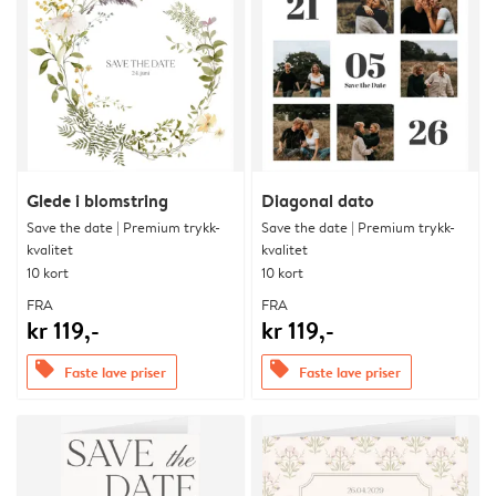
Glede i blomstring
Diagonal dato
Save the date | Premium trykk-
Save the date | Premium trykk-
kvalitet
kvalitet
10 kort
10 kort
FRA
FRA
kr 119,-
kr 119,-
offers
offers
Faste lave priser
Faste lave priser