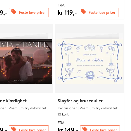
FRA
9,-
kr 119,-
offers
offers
Faste lave priser
Faste lave priser
e kjærlighet
Sløyfer og kruseduller
oner | Premium trykk-kvalitet
Invitasjoner | Premium trykk-kvalitet
10 kort
FRA
9,-
kr 149,-
offers
offers
Faste lave priser
Faste lave priser