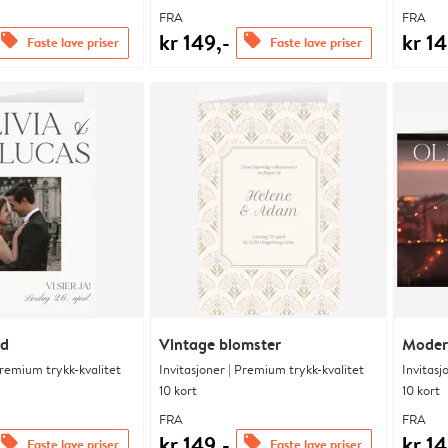
FRA
FRA
kr 149,-
kr 14
offers
offers
Faste lave priser
Faste lave priser
nd
Vintage blomster
Modern
Premium trykk-kvalitet
Invitasjoner | Premium trykk-kvalitet
Invitasj
10 kort
10 kort
FRA
FRA
kr 149,-
kr 14
offers
offers
Faste lave priser
Faste lave priser