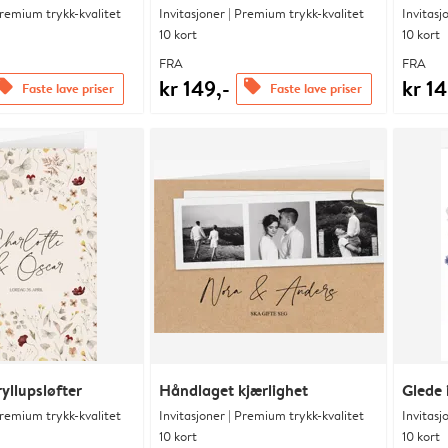
Premium trykk-kvalitet
Invitasjoner | Premium trykk-kvalitet
Invitasj
10 kort
10 kort
FRA
FRA
kr 149,-
kr 14
ffers
offers
Faste lave priser
Faste lave priser
yllupsløfter
Håndlaget kjærlighet
Glede 
Premium trykk-kvalitet
Invitasjoner | Premium trykk-kvalitet
Invitasj
10 kort
10 kort