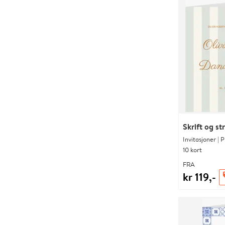
Skrift og st
Invitasjoner | 
10 kort
FRA
kr 119,-
o