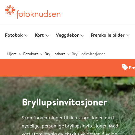
Fotobok
Kort
Veggdekor
Fremkalle bilder
slim_arrow_down
slim_arrow_down
slim_arrow_down
slim_arrow_down
Hjem
Fotokort
Bryllupskort
Bryllupsinvitasjoner
offers
Fas
Bryllupsinvitasjoner
Skap forventninger til den store dagen med
nydelige, personlige bryllupsinvitasjoner. Med
vårt store utvalg av eksklusive design å velge