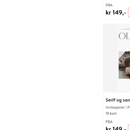
FRA
kr 149,-
Serif og sa
Invitasjoner | 
10 kort
FRA
kr 149,-