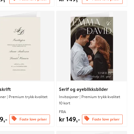
skrift
Serif og øyeblikksbilder
oner | Premium trykk-kvalitet
Invitasjoner | Premium trykk-kvalitet
10 kort
FRA
9,-
kr 149,-
offers
offers
Faste lave priser
Faste lave priser