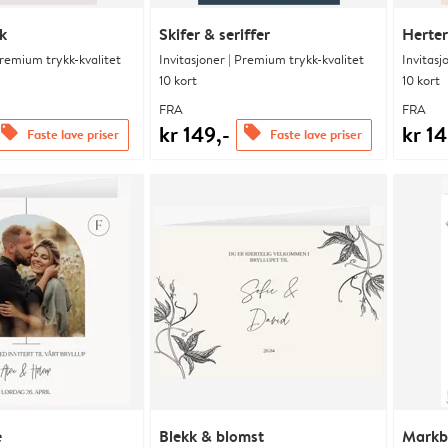
k
Skifer & seriffer
Herter
Premium trykk-kvalitet
Invitasjoner | Premium trykk-kvalitet
Invitasj
10 kort
10 kort
FRA
FRA
kr 149,-
kr 14
offers
offers
Faste lave priser
Faste lave priser
e
Blekk & blomst
Markb