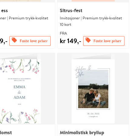
 ess
Sitrus-fest
oner | Premium trykk-kvalitet
Invitasjoner | Premium trykk-kvalitet
10 kort
FRA
9,-
kr 149,-
offers
offers
Faste lave priser
Faste lave priser
lomst
Minimalistisk bryllup