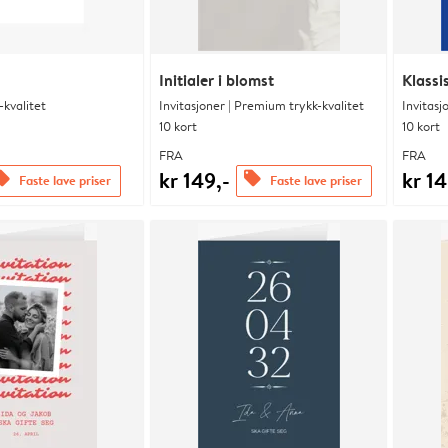
Initialer i blomst
Klassi
kvalitet
Invitasjoner | Premium trykk-kvalitet
Invitasj
10 kort
10 kort
FRA
FRA
kr 149,-
kr 14
fers
offers
Faste lave priser
Faste lave priser