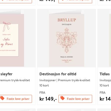
 sløyfer
Destinasjon for alltid
Tidløs 
Premium trykk-kvalitet
Invitasjoner | Premium trykk-kvalitet
Invitasj
10 kort
10 kort
FRA
FRA
kr 149,-
kr 14
offers
offers
Faste lave priser
Faste lave priser