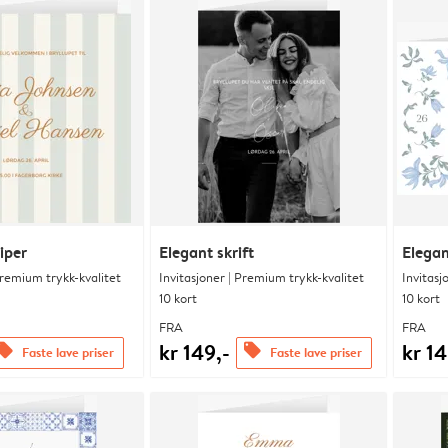
riper
Elegant skrift
Elegan
Premium trykk-kvalitet
Invitasjoner | Premium trykk-kvalitet
Invitasj
10 kort
10 kort
FRA
FRA
kr 149,-
kr 14
ffers
offers
Faste lave priser
Faste lave priser