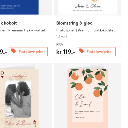
sk kobolt
Blomstring & glød
oner | Premium trykk-kvalitet
Invitasjoner | Premium trykk-kvalitet
10 kort
FRA
9,-
kr 119,-
offers
offers
Faste lave priser
Faste lave priser