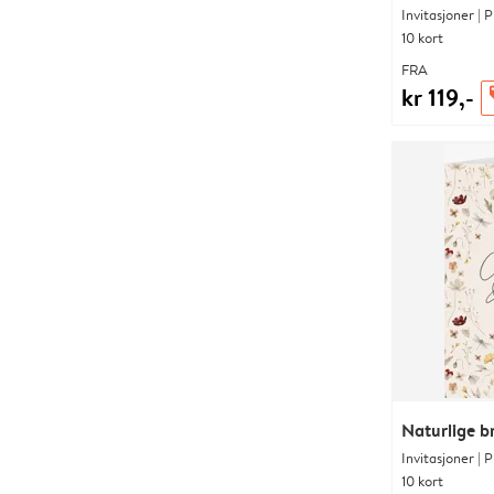
Invitasjoner | 
10 kort
FRA
kr 119,-
o
Naturlige br
Invitasjoner | 
10 kort