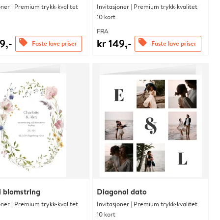
oner | Premium trykk-kvalitet
Invitasjoner | Premium trykk-kvalitet
10 kort
FRA
9,-
kr 149,-
offers
offers
Faste lave priser
Faste lave priser
i blomstring
Diagonal dato
oner | Premium trykk-kvalitet
Invitasjoner | Premium trykk-kvalitet
10 kort