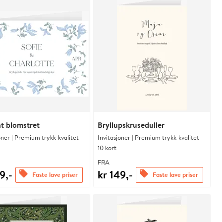
t blomstret
Bryllupskruseduller
oner | Premium trykk-kvalitet
Invitasjoner | Premium trykk-kvalitet
10 kort
FRA
9,-
kr 149,-
offers
offers
Faste lave priser
Faste lave priser