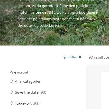
mellom, vil du garantert finne den perfekte
match for temaet ditt. Du kan også koordinere
designet på bryllupsinvitasjonene til både save
the date- og takkekortene.
Fjern filtre
93
resultate
close
Velg kategori
Alle Kategorier
Save the date
(93)
Takkekort
(93)