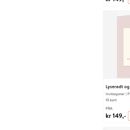
Lyserødt og
Invitasjoner | 
10 kort
FRA
kr 149,-